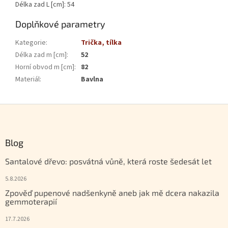
Délka zad L [cm]: 54
Doplňkové parametry
Kategorie
:
Trička, tílka
Délka zad m [cm]
:
52
Horní obvod m [cm]
:
82
Materiál
:
Bavlna
Zápatí
Blog
Santalové dřevo: posvátná vůně, která roste šedesát let
5.8.2026
Zpověď pupenové nadšenkyně aneb jak mě dcera nakazila
gemmoterapií
17.7.2026