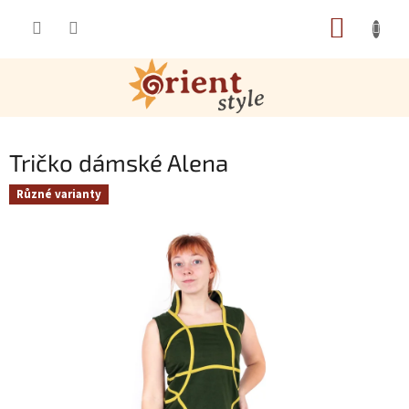
Přejít na obsah
NÁKUP
Tričko dámské Alena
Různé varianty