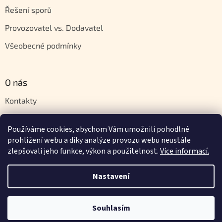
Řešení sporů
Provozovatel vs. Dodavatel
Všeobecné podmínky
O nás
Kontakty
Velkoobchod
Používáme cookies, abychom Vám umožnili pohodlné
Napište nám
prohlížení webu a díky analýze provozu webu neustále
zlepšovali jeho funkce, výkon a použitelnost.
Více informací.
Nastavení
Vytvořil Shoptet
Souhlasím
Copyright 2026
Orientstyle.cz
. Všechna práva vyhrazena.