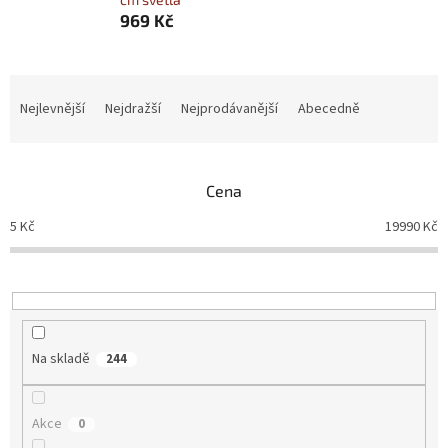
969 Kč
Řazení produktů
Nejlevnější
Nejdražší
Nejprodávanější
Abecedně
Cena
5
Kč
19990
Kč
Na skladě
244
Akce
0