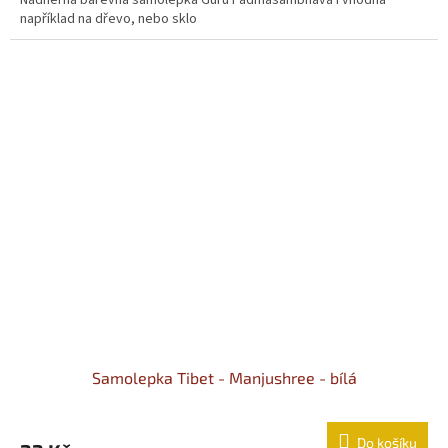
Nádherná barevná samolepka Guru Padmasambhava I vhodná
například na dřevo, nebo sklo
Samolepka Tibet - Manjushree - bílá
Do košíku