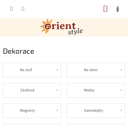
Přejít na obsah
NÁKUP
Dekorace
Na zeď
Na okno
Závěsné
Masky
Magnety
Samolepky