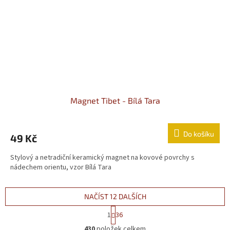
Magnet Tibet - Bílá Tara
Do košíku
49 Kč
Stylový a netradiční keramický magnet na kovové povrchy s
nádechem orientu, vzor Bílá Tara
NAČÍST 12 DALŠÍCH
Stránkování
1
36
Ovládací prvky výpisu
430
položek celkem