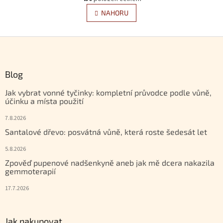
NAHORU
Zápatí
Blog
Jak vybrat vonné tyčinky: kompletní průvodce podle vůně,
účinku a místa použití
7.8.2026
Santalové dřevo: posvátná vůně, která roste šedesát let
5.8.2026
Zpověď pupenové nadšenkyně aneb jak mě dcera nakazila
gemmoterapií
17.7.2026
Jak nakupovat