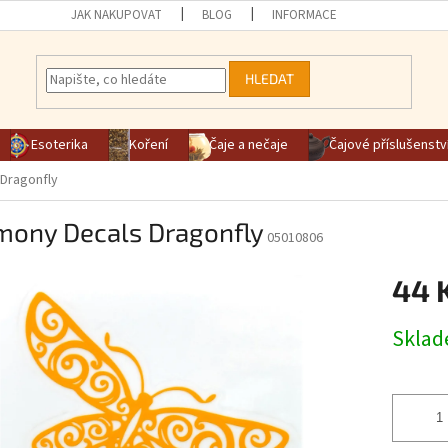
JAK NAKUPOVAT
BLOG
INFORMACE
HLEDAT
Esoterika
Koření
Čaje a nečaje
Čajové příslušenstv
Dragonfly
mony Decals Dragonfly
05010806
44 
Měrná ce
Skla