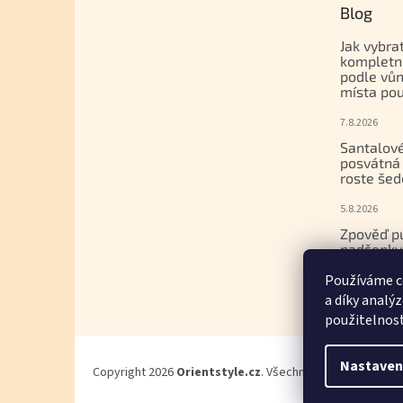
Blog
Jak vybra
kompletn
podle vůn
místa pou
7.8.2026
Santalové
posvátná 
roste šed
5.8.2026
Zpověď p
nadšenky
dcera nak
Používáme c
gemmoter
a díky analý
17.7.2026
použitelnos
Nastaven
Copyright 2026
Orientstyle.cz
. Všechna práva vyhrazena