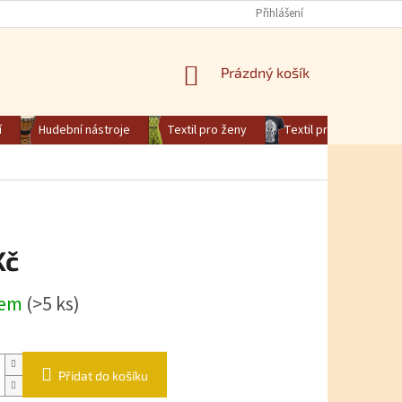
Přihlášení
NÁKUPNÍ KOŠÍK
Prázdný košík
í
Hudební nástroje
Textil pro ženy
Textil pro muže
Kč
na:
dem
(>5 ks)
Přidat do košíku