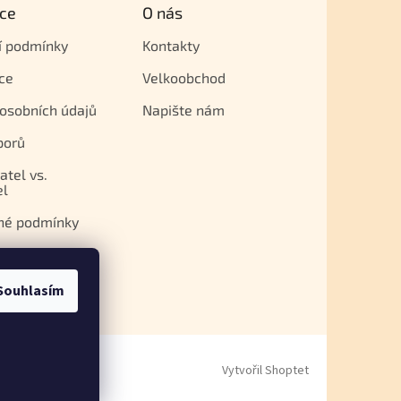
ce
O nás
í podmínky
Kontakty
ce
Velkoobchod
osobních údajů
Napište nám
porů
atel vs.
el
né podmínky
Souhlasím
Vytvořil Shoptet