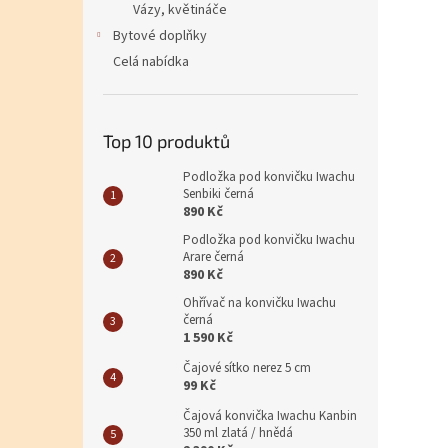
Vázy, květináče
Bytové doplňky
Celá nabídka
Top 10 produktů
Podložka pod konvičku Iwachu
Senbiki černá
890 Kč
Podložka pod konvičku Iwachu
Arare černá
890 Kč
Ohřívač na konvičku Iwachu
černá
1 590 Kč
Čajové sítko nerez 5 cm
99 Kč
Čajová konvička Iwachu Kanbin
350 ml zlatá / hnědá