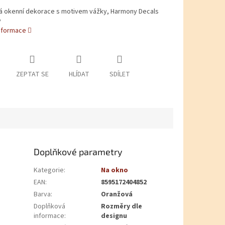
á okenní dekorace s motivem vážky, Harmony Decals
y
informace
ZEPTAT SE
HLÍDAT
SDÍLET
Doplňkové parametry
Kategorie
:
Na okno
EAN
:
8595172404852
Barva
:
Oranžová
Doplňková
Rozměry dle
informace
:
designu