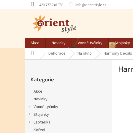
Přejít na obsah
+420 777 749 780
info@orientstyle.cz
Akce
Novinky
Vonné tyčinky
Stojánky
Domů
Dekorace
Na okno
Harmony Decals 
Postranní panel
Har
Přeskočit kategorie
Kategorie
Akce
Novinky
Vonné tyčinky
Stojánky
Esoterika
Koření