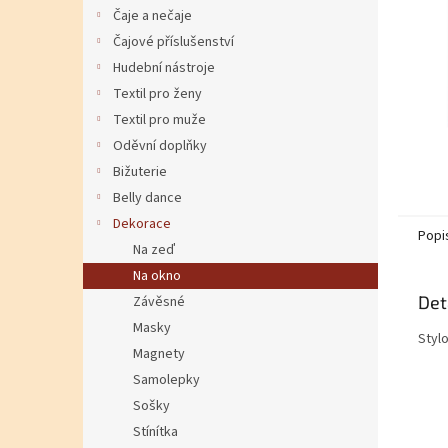
Čaje a nečaje
Čajové příslušenství
Hudební nástroje
Textil pro ženy
Textil pro muže
Oděvní doplňky
Bižuterie
Belly dance
Dekorace
Popi
Na zeď
Na okno
Det
Závěsné
Masky
Styl
Magnety
Samolepky
Sošky
Stínítka