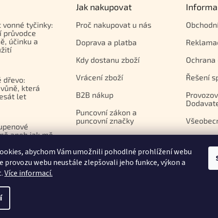
Jak nakupovat
Informa
t vonné tyčinky:
Proč nakupovat u nás
Obchodn
í průvodce
ě, účinku a
Doprava a platba
Reklama
žití
Kdy dostanu zboží
Ochrana 
Vrácení zboží
Řešení s
 dřevo:
vůně, která
B2B nákup
Provozov
esát let
Dodavat
Puncovní zákon a
puncovní značky
Všeobec
upenové
ně aneb jak mě
Platební brána Comgate
azila
ookies, abychom Vám umožnili pohodlné prohlížení webu
apií
ze provozu webu neustále zlepšovali jeho funkce, výkon a
t.
Více informací.
í
.