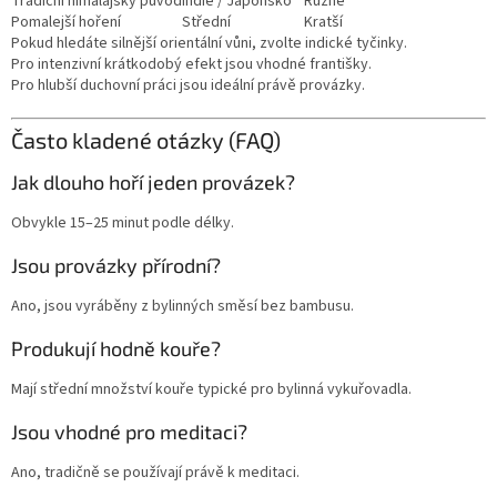
Tradiční himálajský původ
Indie / Japonsko
Různé
Pomalejší hoření
Střední
Kratší
Pokud hledáte silnější orientální vůni, zvolte indické tyčinky.
Pro intenzivní krátkodobý efekt jsou vhodné františky.
Pro hlubší duchovní práci jsou ideální právě provázky.
Často kladené otázky (FAQ)
Jak dlouho hoří jeden provázek?
Obvykle 15–25 minut podle délky.
Jsou provázky přírodní?
Ano, jsou vyráběny z bylinných směsí bez bambusu.
Produkují hodně kouře?
Mají střední množství kouře typické pro bylinná vykuřovadla.
Jsou vhodné pro meditaci?
Ano, tradičně se používají právě k meditaci.