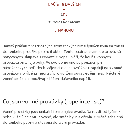
NAČÍST 9 DALŠÍCH
Stránkování
1
2
Ovládací prvky výpisu
21
položek celkem
NAHORU
Jemný prášek z rozdrcených aromatických himalájských bylin se zabalí
do tenkého proužku papíru (Lokta). Tento papír se svine do provázků
nazývaných Dhupaya. Obyvatelé Nepálu věří, že kouř z vonných
provázků přitahuje bohy. Ve své domovině se používají při
náboženských obřadech. Zájemci o duchovní život zapalují tyto vonné
provázky v průběhu meditací pro udržení soustředění mysli. Některé
vonné směsi se používají k léčení duševního napětí.
Co jsou vonné provázky (rope incense)?
Vonné provázky jsou unikátní forma vykuřovadla. Na rozdíl od tyčinek
nebo kuželů nejsou lisované, ale směs bylin a dřevin je ručně zabalená
do tenkého papíru a stočená do tvaru provázku.