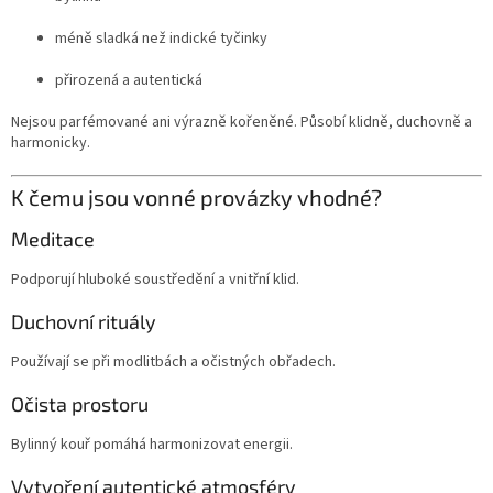
méně sladká než indické tyčinky
přirozená a autentická
Nejsou parfémované ani výrazně kořeněné. Působí klidně, duchovně a
harmonicky.
K čemu jsou vonné provázky vhodné?
Meditace
Podporují hluboké soustředění a vnitřní klid.
Duchovní rituály
Používají se při modlitbách a očistných obřadech.
Očista prostoru
Bylinný kouř pomáhá harmonizovat energii.
Vytvoření autentické atmosféry