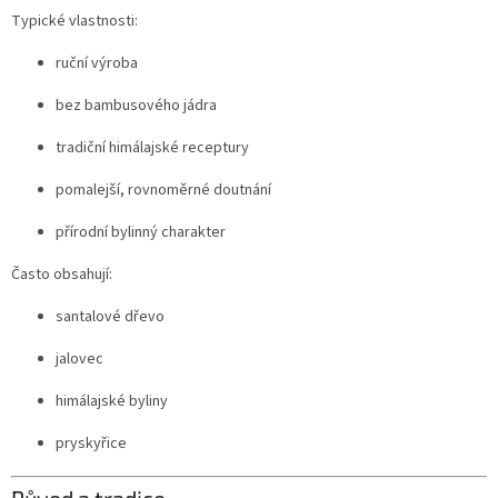
Typické vlastnosti:
ruční výroba
bez bambusového jádra
tradiční himálajské receptury
pomalejší, rovnoměrné doutnání
přírodní bylinný charakter
Často obsahují:
santalové dřevo
jalovec
himálajské byliny
pryskyřice
Původ a tradice