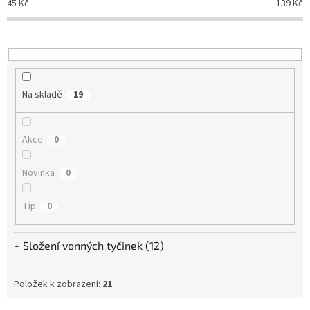
45
Kč
139
Kč
Na skladě
19
Akce
0
Novinka
0
Tip
0
Složení vonných tyčinek (12)
Položek k zobrazení:
21