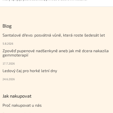
Zápatí
Blog
Santalové dřevo: posvátná vůně, která roste šedesát let
5.8.2026
Zpověď pupenové nadšenkyně aneb jak mě dcera nakazila
gemmoterapií
17.7.2026
Ledový čaj pro horké letní dny
24.6.2026
Jak nakupovat
Proč nakupovat u nás