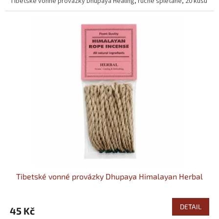
Tibetské vonné provázky Dhupaya Healing, ručně splétané, 20 kusů
Tibetské vonné provázky Dhupaya Himalayan Herbal
DETAIL
45 Kč