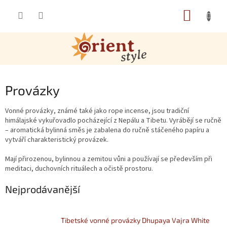
Přejít na obsah
NÁKUP
Provázky
Vonné provázky, známé také jako rope incense, jsou tradiční
himálajské vykuřovadlo pocházející z Nepálu a Tibetu. Vyrábějí se ručně
– aromatická bylinná směs je zabalena do ručně stáčeného papíru a
vytváří charakteristický provázek.
Mají přirozenou, bylinnou a zemitou vůni a používají se především při
meditaci, duchovních rituálech a očistě prostoru.
Nejprodávanější
Tibetské vonné provázky Dhupaya Vajra White