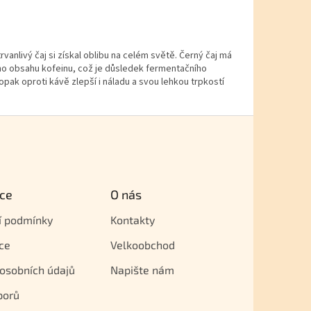
rvanlivý čaj si získal oblibu na celém světě. Černý čaj má
ného obsahu kofeinu, což je důsledek fermentačního
aopak oproti kávě zlepší i náladu a svou lehkou trpkostí
ce
O nás
í podmínky
Kontakty
ce
Velkoobchod
osobních údajů
Napište nám
porů