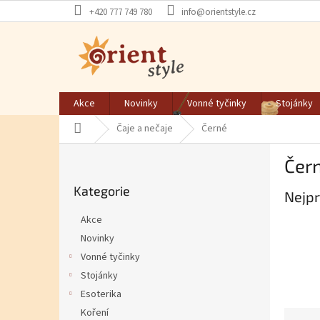
Přejít na obsah
+420 777 749 780
info@orientstyle.cz
Akce
Novinky
Vonné tyčinky
Stojánky
Domů
Čaje a nečaje
Černé
Postranní panel
Čer
Přeskočit kategorie
Kategorie
Nejpr
Akce
Novinky
Vonné tyčinky
Stojánky
Esoterika
Koření
Řazen