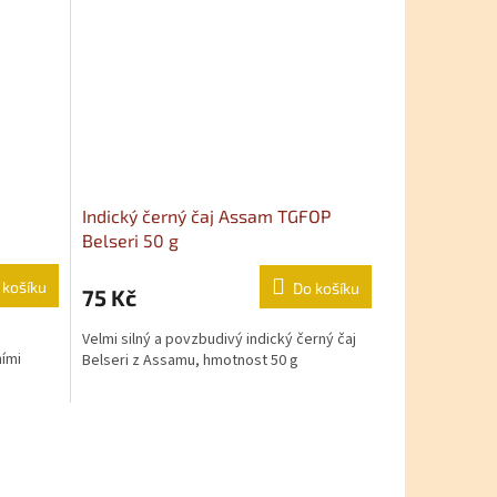
Indický černý čaj Assam TGFOP
Belseri 50 g
 košíku
Do košíku
75 Kč
Velmi silný a povzbudivý indický černý čaj
ními
Belseri z Assamu, hmotnost 50 g
ní
prvky výpisu