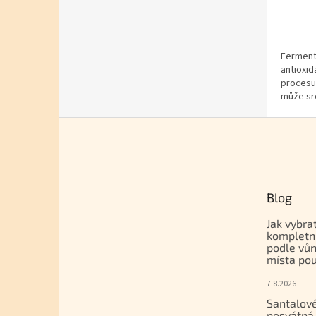
Fermenta
antioxid
procesu.
může sro
Zápatí
Blog
Jak vybra
kompletn
podle vůn
místa pou
7.8.2026
Santalové
posvátná 