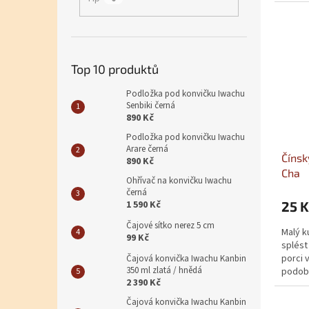
Top 10 produktů
Podložka pod konvičku Iwachu
Senbiki černá
890 Kč
Podložka pod konvičku Iwachu
Arare černá
Čínsk
890 Kč
Cha
Ohřívač na konvičku Iwachu
černá
1 590 Kč
25 K
Čajové sítko nerez 5 cm
Malý k
99 Kč
splést
porci 
Čajová konvička Iwachu Kanbin
350 ml zlatá / hnědá
podobě
2 390 Kč
Čajová konvička Iwachu Kanbin