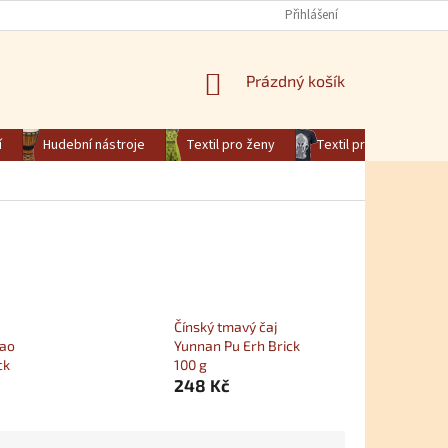
Přihlášení
NÁKUPNÍ KOŠÍK
Prázdný košík
í
Hudební nástroje
Textil pro ženy
Textil pro muže
Čínský tmavý čaj
iao
Yunnan Pu Erh Brick
ck
100 g
248 Kč