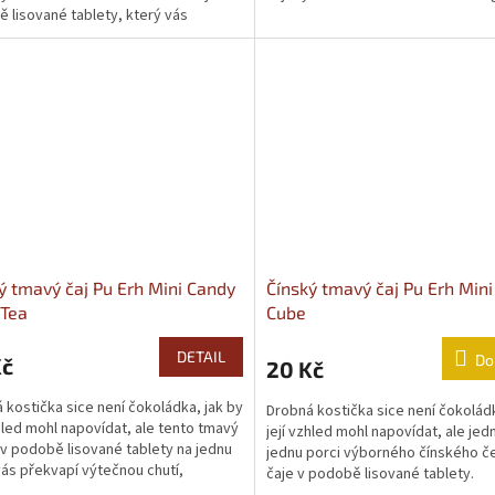
 lisované tablety, který vás
ně překvapí svou...
ý tmavý čaj Pu Erh Mini Candy
Čínský tmavý čaj Pu Erh Min
 Tea
Cube
DETAIL
Do
Kč
20 Kč
 kostička sice není čokoládka, jak by
Drobná kostička sice není čokoládk
zhled mohl napovídat, ale tento tmavý
její vzhled mohl napovídat, ale jed
 v podobě lisované tablety na jednu
jednu porci výborného čínského č
vás překvapí výtečnou chutí,
čaje v podobě lisované tablety.
ně...