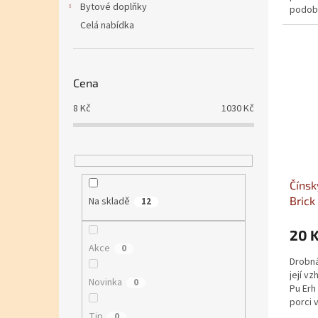
Bytové doplňky
podobě
příjem
Celá nabídka
Cena
8
Kč
1030
Kč
Čínsk
Brick
Na skladě
12
20 
Akce
0
Drobná
její v
Novinka
0
Pu Erh
porci 
skuteč
Tip
0