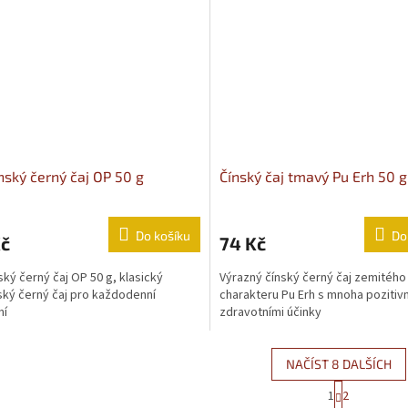
nský černý čaj OP 50 g
Čínský čaj tmavý Pu Erh 50 g
Do košíku
Do
Kč
74 Kč
ský černý čaj OP 50 g, klasický
Výrazný čínský černý čaj zemitého
ský černý čaj pro každodenní
charakteru Pu Erh s mnoha pozitiv
ní
zdravotními účinky
NAČÍST 8 DALŠÍCH
Stránková
1
2
Ovládací 