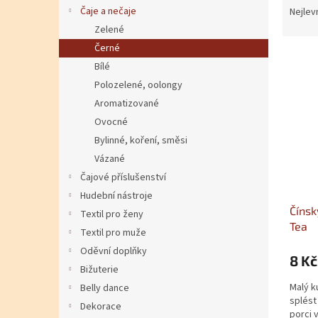
Čaje a nečaje
Nejlev
Zelené
Černé
Výpis
Bílé
Polozelené, oolongy
Aromatizované
Ovocné
Bylinné, koření, směsi
Vázané
Čajové příslušenství
Hudební nástroje
Čínsk
Textil pro ženy
Tea
Textil pro muže
Oděvní doplňky
8 Kč
Bižuterie
Malý k
Belly dance
splést
Dekorace
porci 