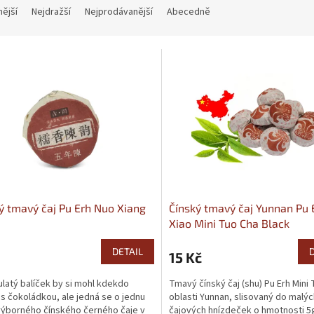
nější
Nejdražší
Nejprodávanější
Abecedně
 produktů
ý tmavý čaj Pu Erh Nuo Xiang
Čínský tmavý čaj Yunnan Pu 
Xiao Mini Tuo Cha Black
DETAIL
15 Kč
ulatý balíček by si mohl kdekdo
Tmavý čínský čaj (shu) Pu Erh Mini 
 s čokoládkou, ale jedná se o jednu
oblasti Yunnan, slisovaný do malýc
výborného čínského černého čaje v
čajových hnízdeček o hmotnosti 5