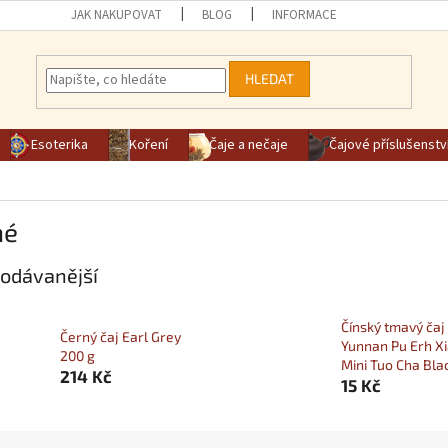
JAK NAKUPOVAT
BLOG
INFORMACE
HLEDAT
Esoterika
Koření
Čaje a nečaje
Čajové příslušenstv
né
odávanější
Čínský tmavý čaj
Černý čaj Earl Grey
Yunnan Pu Erh X
200 g
Mini Tuo Cha Bla
214 Kč
15 Kč
í produktů