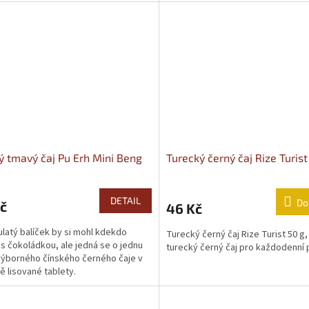
ý tmavý čaj Pu Erh Mini Beng
Turecký černý čaj Rize Turist
DETAIL
Do
č
46 Kč
ulatý balíček by si mohl kdekdo
Turecký černý čaj Rize Turist 50 g,
 s čokoládkou, ale jedná se o jednu
turecký černý čaj pro každodenní 
výborného čínského černého čaje v
 lisované tablety.