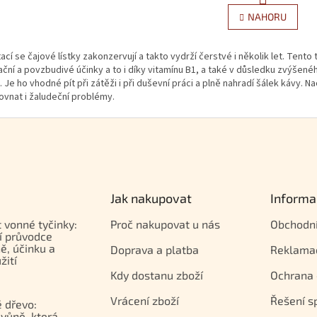
NAHORU
cí se čajové lístky zakonzervují a takto vydrží čerstvé i několik let. Tento t
ační a povzbudivé účinky a to i díky vitamínu B1, a také v důsledku zvýše
 Je ho vhodné pít při zátěži i při duševní práci a plně nahradí šálek kávy. N
vnat i žaludeční problémy.
Jak nakupovat
Informa
t vonné tyčinky:
Proč nakupovat u nás
Obchodn
í průvodce
ě, účinku a
Doprava a platba
Reklama
žití
Kdy dostanu zboží
Ochrana 
Vrácení zboží
Řešení s
 dřevo:
vůně, která