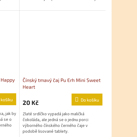
i Happy
Čínský tmavý čaj Pu Erh Mini Sweet
Heart
 košíku
Do košíku
20 Kč
a, jak by
Zlaté srdíčko vypadá jako maličká
ná se o
čokoláda, ale jedná se o jednu porci
erného
výborného čínského černého čaje v
podobě lisované tablety.