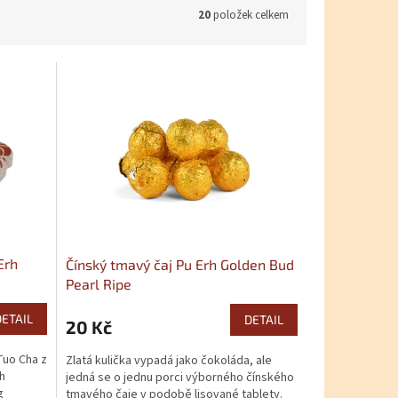
20
položek celkem
Erh
Čínský tmavý čaj Pu Erh Golden Bud
Pearl Ripe
DETAIL
DETAIL
20 Kč
Tuo Cha z
Zlatá kulička vypadá jako čokoláda, ale
h
jedná se o jednu porci výborného čínského
g
tmavého čaje v podobě lisované tablety.