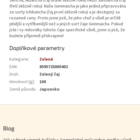
Sencha, Nibancha (čaj druhé sklizně roku) nebo Sanbancha (čaj
třetí sklizně roku). Naše Genmaicha je jako jediná připravována
ze sorty Ichibancha (čaj první sklizně roku) a je dostupný za
rozumné ceny. Proto jsme jistí, že jeho chuť a vůně je určitě
plnější a vytříbenější než u jiných sort čaje Genmaicha. Pokud
jste i vy milovníky tohoto čaje specifické vůně, jsme si jisti, že
budete příjemně překvapeni!
Doplňkové parametry
Kategorie
:
Zelené
EAN
:
8595725805402
Druh
:
Zelený čaj
Hmotnost [g]
:
100
Země původu
:
Japonsko
Zápatí
Blog
Jak vybrat vonné tyčinky: kompletní průvodce podle vůně,