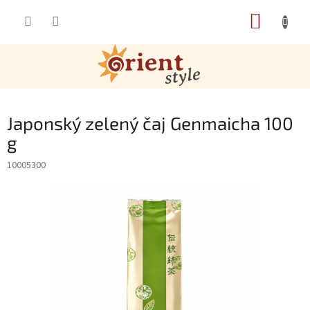
Přejít na obsah
NÁKUP
Japonský zelený čaj Genmaicha 100
g
10005300