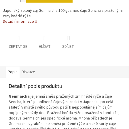
Japonský zelený čaj Genmaicha 100 g, směs čaje Sencha s praženými
zrny hnědé rýže
Detailní informace
ZEPTAT SE
HLÍDAT
SDÍLET
Popis
Diskuze
Detailní popis produktu
Genmaicha
je jemná směs pražených zrn hnědé rýže a čaje
Sencha, která je oblíbená čajovými znalci v Japonsku po celá
staletí. V místě svého původu patří k nejpopulárnějším čajům
popíjeným každý den. Pražená hnědá rýže obsažená v tomto čaji
dodává Genmaichi její specifické aroma. Mnoha případech je
Genmaicha vyráběna ze směsi pražené rýže a nízké sorty čaje