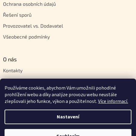
Ochrana osobních údajů
Řešení sporů
Provozovatel vs. Dodavatel
Všeobecné podmínky
O nás
Kontakty
Velkoobchod
Používáme cookies, abychom Vám umožnili pohodlné
Napište nám
prohlížení webu a díky analýze provozu webu neustále
zlepšovali jeho funkce, výkon a použitelnost.
Více informací.
Nastavení
Vytvořil Shoptet