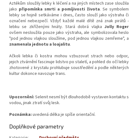
Aztékům sloužily lebky k léčení a na jiných místech zase sloužila
jako
připomínka smrti a pomíjivosti života
. Se symbolem
lebky se hojně setkáváme i dnes, často slouží jako výstraha či
označení nebezpečí. Vždyť každé malé dítě zná znak pirátů -
lebku se zkříženými hnáty. Stará dobrá vlajka
Jolly Roger
ovšem nesloužila pouze jako výstraha, ale symbolizovala heslo
"pod jednou vlajkou sloužíme, pod jednou vlajkou zemřeme", a
znamenala jednotu a loajalitu
.
Ačkoli lebka či kostra mohou vzbuzovat strach nebo odpor,
jejich ztvárnění fascinuje lidstvo po staletí, a pohled do očí lebky
zhotovené z krystalu prohlubuje soustředění a podle některých
kultur dokonce navozuje trans.
Upozornění:
Selenit nesmí být dlouhodobě vystaven kontaktu s
vodou, jinak ztratí svůj lesk.
Poznámka:
uvedená délka je spíše orientační.
Doplňkové parametry
Kategorie
:
Duchovní předměty