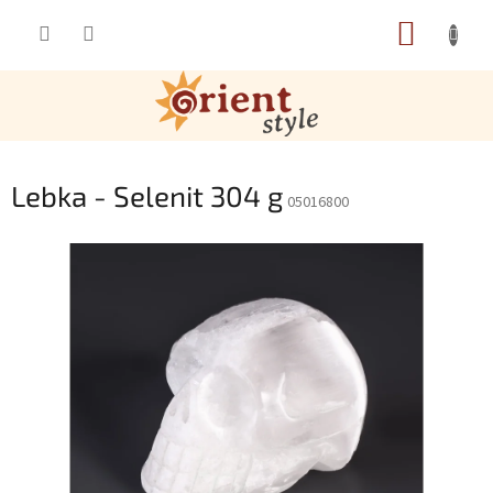
Přejít na obsah
NÁKUP
Lebka - Selenit 304 g
05016800