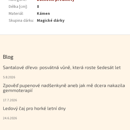
Délka [cm]
:
8
Materiál
:
Kámen
Skupina dárku
:
Magické dárky
Zápatí
Blog
Santalové dřevo: posvátná vůně, která roste šedesát let
5.8.2026
Zpověď pupenové nadšenkyně aneb jak mě dcera nakazila
gemmoterapií
17.7.2026
Ledový čaj pro horké letní dny
24.6.2026