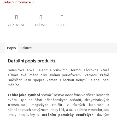
Detailní informace
ZEPTAT SE
HLÍDAT
SDÍLET
Popis
Diskuze
Detailní popis produktu
Selenitová lebka. Selenit je průsvitnou formou sádrovce, která
získala své jméno díky svému perleťovému vzhledu. Právě
"měsíční" lesk spojuje kámen s řeckou bohyní Selene, paní
měsíce.
Lebka jako symbol
provází lidstvo odedávna ve všech koutech
světa. Byla součástí náboženských obřadů, alchymistických
transmutací, magických rituálů. V různých kulturách a
náboženstvích se význam lebky lišil, a tak zatímco v mexiku jsou
lebky spojovány s
uctěním památky zemřelých
, dávným