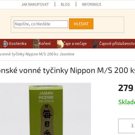
JAK NAKUPOVAT
BLOG
INFORMACE
HLEDAT
Esoterika
Koření
Čaje a nečaje
Čajové příslušenstv
vonné tyčinky Nippon M/S 200 ks Jasmine
onské vonné tyčinky Nippon M/S 200 k
279
Měrná ce
Skla