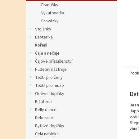
Františky
Vykuřovadla
Provázky
Stojánky
Esoterika
Koření
Čaje a nečaje
Čajové příslušenství
Hudební nástroje
Popi
Textil pro ženy
Textil pro muže
Det
Oděvní doplňky
Bižuterie
Jas
Belly dance
Japo
vzácn
Dekorace
Stej
Bytové doplňky
vůni
Celá nabídka