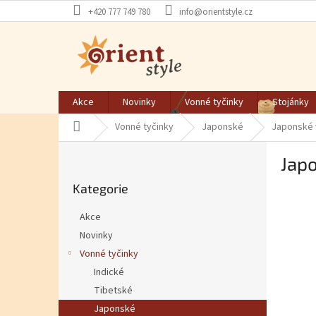
Přejít na obsah
+420 777 749 780
info@orientstyle.cz
Akce
Novinky
Vonné tyčinky
Stojánky
Domů
Vonné tyčinky
Japonské
Japonské 
Postranní panel
Jap
Přeskočit kategorie
Kategorie
Akce
Novinky
Vonné tyčinky
Indické
Tibetské
Japonské