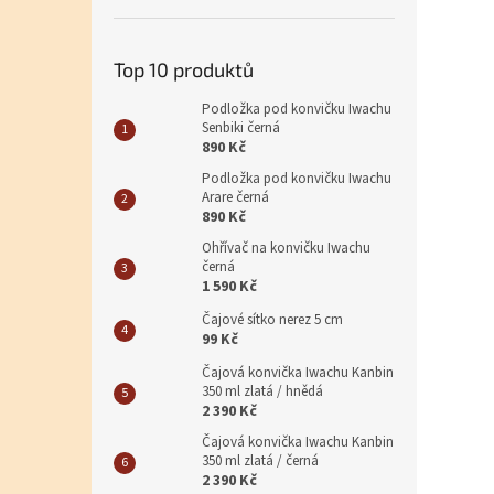
Top 10 produktů
Podložka pod konvičku Iwachu
Senbiki černá
890 Kč
Podložka pod konvičku Iwachu
Arare černá
890 Kč
Ohřívač na konvičku Iwachu
černá
1 590 Kč
Čajové sítko nerez 5 cm
99 Kč
Čajová konvička Iwachu Kanbin
350 ml zlatá / hnědá
2 390 Kč
Čajová konvička Iwachu Kanbin
350 ml zlatá / černá
2 390 Kč