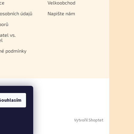
ce
Velkoobchod
osobních údajů
Napište nám
porů
atel vs.
el
né podmínky
Souhlasím
Vytvořil Shoptet