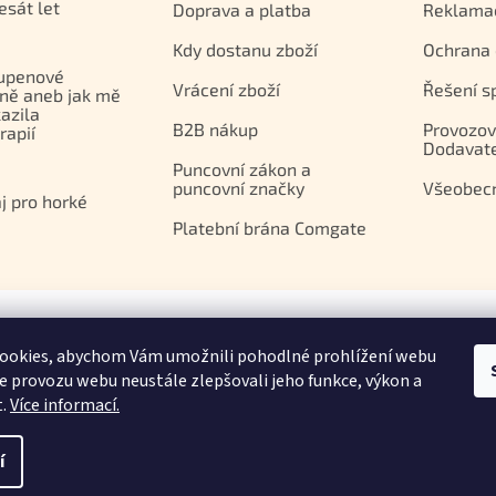
esát let
Doprava a platba
Reklama
Kdy dostanu zboží
Ochrana 
upenové
Vrácení zboží
Řešení s
ně aneb jak mě
azila
B2B nákup
Provozov
apií
Dodavat
Puncovní zákon a
puncovní značky
Všeobec
j pro horké
Platební brána Comgate
ookies, abychom Vám umožnili pohodlné prohlížení webu
ze provozu webu neustále zlepšovali jeho funkce, výkon a
t.
Více informací.
.
o, IČ 29366844
ání článků a fotografií je bez souhlasu ORIDON s.r.o. zakázáno.
í
o, IČ 25549154