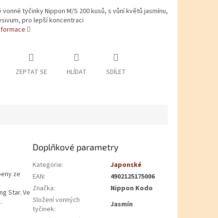
vonné tyčinky Nippon M/S 200 kusů, s vůní květů jasmínu,
sivum, pro lepší koncentraci
informace
ZEPTAT SE
HLÍDAT
SDÍLET
Doplňkové parametry
Kategorie
:
Japonské
beny ze
EAN
:
4902125175006
Značka
:
Nippon Kodo
ng Star. Ve
Složení vonných
.
Jasmín
tyčinek
: