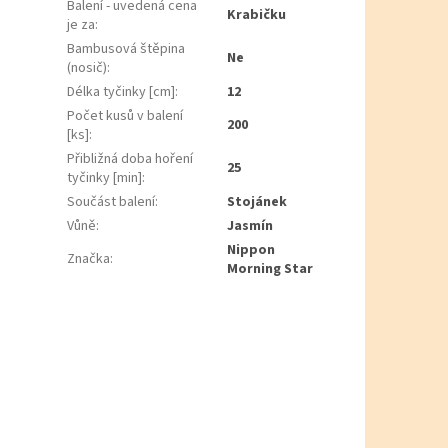
Balení - uvedená cena
Krabičku
je za
:
Bambusová štěpina
Ne
(nosič)
:
Délka tyčinky [cm]
:
12
Počet kusů v balení
200
[ks]
:
Přibližná doba hoření
25
tyčinky [min]
:
Součást balení
:
Stojánek
Vůně
:
Jasmín
Nippon
Značka
:
Morning Star