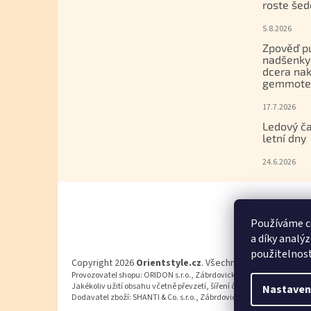
roste šed
5.8.2026
Zpověď p
nadšenky
dcera nak
gemmoter
17.7.2026
Ledový ča
letní dny
24.6.2026
Používáme c
a díky analý
použitelnos
Copyright 2026
Orientstyle.cz
. Všechna práva vyhrazena
Provozovatel shopu: ORIDON s.r.o., Zábrdovická 917/11b, 615 00 Brn
Jakékoliv užití obsahu včetně převzetí, šíření či dalšího zpřístupňov
Nastaven
Dodavatel zboží: SHANTI & Co. s.r.o., Zábrdovická 801/11, 615 00 Brn