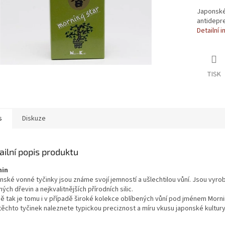
Japonské 
antidepre
Detailní 
TISK
s
Diskuze
ailní popis produktu
min
nské vonné tyčinky jsou známe svojí jemností a ušlechtilou vůní. Jsou vyro
ých dřevin a nejkvalitnějších přírodních silic.
ně tak je tomu i v případě široké kolekce oblíbených vůní pod jménem Morni
 těchto tyčinek naleznete typickou preciznost a míru vkusu japonské kultury