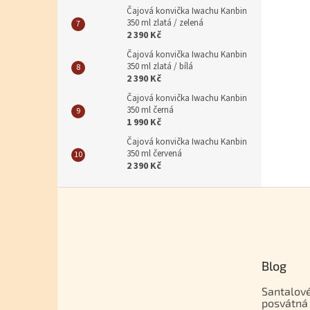
Čajová konvička Iwachu Kanbin
350 ml zlatá / zelená
2 390 Kč
Čajová konvička Iwachu Kanbin
350 ml zlatá / bílá
2 390 Kč
Čajová konvička Iwachu Kanbin
350 ml černá
1 990 Kč
Čajová konvička Iwachu Kanbin
350 ml červená
2 390 Kč
Zápatí
Blog
Santalové
posvátná 