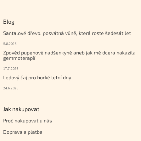
Zápatí
Blog
Santalové dřevo: posvátná vůně, která roste šedesát let
5.8.2026
Zpověď pupenové nadšenkyně aneb jak mě dcera nakazila
gemmoterapií
17.7.2026
Ledový čaj pro horké letní dny
24.6.2026
Jak nakupovat
Proč nakupovat u nás
Doprava a platba