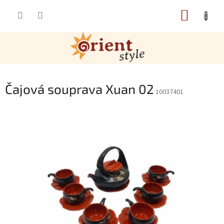
Přejít na obsah
NÁKUP
Čajová souprava Xuan 02
10037401