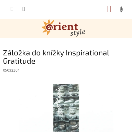
Přejít na obsah
NÁKUP
Záložka do knížky Inspirational
Gratitude
05032104