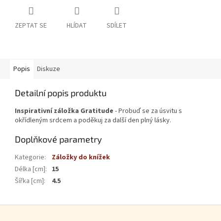
ZEPTAT SE
HLÍDAT
SDÍLET
Popis
Diskuze
Detailní popis produktu
Inspirativní záložka Gratitude
- Probuď se za úsvitu s
okřídleným srdcem a poděkuj za další den plný lásky.
Doplňkové parametry
Kategorie
:
Záložky do knížek
Délka [cm]
:
15
Šířka [cm]
:
4.5
Zápatí