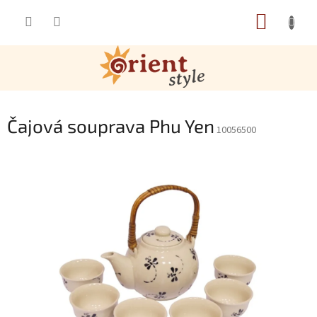
Přejít na obsah
NÁKUP
Čajová souprava Phu Yen
10056500