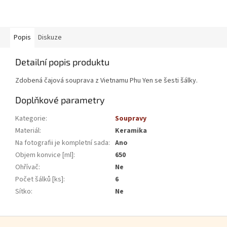
Popis
Diskuze
Detailní popis produktu
Zdobená čajová souprava z Vietnamu Phu Yen se šesti šálky.
Doplňkové parametry
Kategorie
:
Soupravy
Materiál
:
Keramika
Na fotografii je kompletní sada
:
Ano
Objem konvice [ml]
:
650
Ohřívač
:
Ne
Počet šálků [ks]
:
6
Sítko
:
Ne
Zápatí