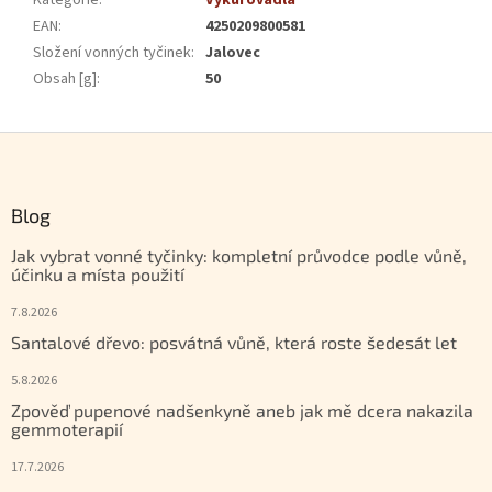
Kategorie
:
Vykuřovadla
EAN
:
4250209800581
Složení vonných tyčinek
:
Jalovec
Obsah [g]
:
50
Zápatí
Blog
Jak vybrat vonné tyčinky: kompletní průvodce podle vůně,
účinku a místa použití
7.8.2026
Santalové dřevo: posvátná vůně, která roste šedesát let
5.8.2026
Zpověď pupenové nadšenkyně aneb jak mě dcera nakazila
gemmoterapií
17.7.2026