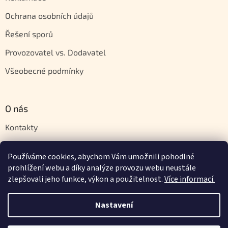
Ochrana osobních údajů
Řešení sporů
Provozovatel vs. Dodavatel
Všeobecné podmínky
O nás
Kontakty
Velkoobchod
Používáme cookies, abychom Vám umožnili pohodlné
Napište nám
prohlížení webu a díky analýze provozu webu neustále
zlepšovali jeho funkce, výkon a použitelnost.
Více informací.
Nastavení
Vytvořil Shoptet