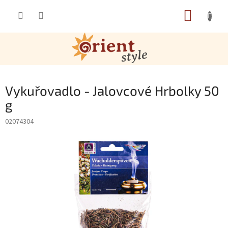
Přejít na obsah
NÁKUP
Vykuřovadlo - Jalovcové Hrbolky 50
g
02074304