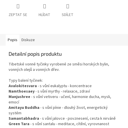
ZEPTAT SE
HLÍDAT
SDÍLET
Popis
Diskuze
Detailní popis produktu
Tibetské vonné tyčinky vyrobené ze směsi horských bylin,
vonných olejů a vonných dřev.
Typy balení tyčinek:
Avalokitesvara
- s vůní eukalyptu - koncentrace
Namthoesaey
- s vůní myrthy - relaxace, zdraví
Manjushree
- s vůní vetiveru - učení, harmonie ducha, mysli,
emocí
Amitayu Buddha
- s vůní pínie - dlouhý život, energetický
systém
Samantabhadra
- s vůní jalovce - povznesení, cesta k nirváně
Green Tara
- s vůní santalu - meditace, cítění, vyrovnanost