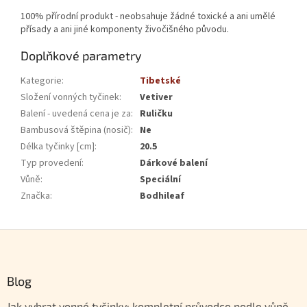
100% přírodní produkt - neobsahuje žádné toxické a ani umělé
přísady a ani jiné komponenty živočišného původu.
Doplňkové parametry
Kategorie
:
Tibetské
Složení vonných tyčinek
:
Vetiver
Balení - uvedená cena je za
:
Ruličku
Bambusová štěpina (nosič)
:
Ne
Délka tyčinky [cm]
:
20.5
Typ provedení
:
Dárkové balení
Vůně
:
Speciální
Značka
:
Bodhileaf
Zápatí
Blog
Jak vybrat vonné tyčinky: kompletní průvodce podle vůně,