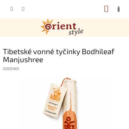
Přejít na obsah
NÁKUP
Tibetské vonné tyčinky Bodhileaf
Manjushree
02035403