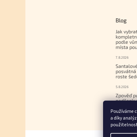
Blog
Jak vybra
kompletn
podle vůn
místa pou
7.8.2026
Santalové
posvátná 
roste šed
5.8.2026
Zpověď p
nadšenky
dcera nak
Používáme c
gemmoter
a díky analý
17.7.2026
použitelnos