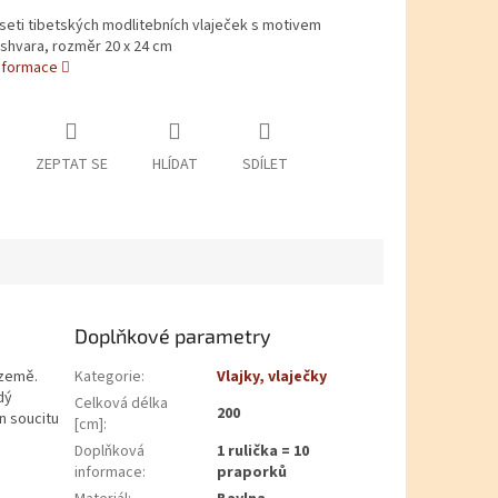
seti tibetských modlitebních vlaječek s motivem
shvara, rozměr 20 x 24 cm
informace
ZEPTAT SE
HLÍDAT
SDÍLET
Doplňkové parametry
 země.
Kategorie
:
Vlajky, vlaječky
dý
Celková délka
200
n soucitu
[cm]
:
Doplňková
1 rulička = 10
informace
:
praporků