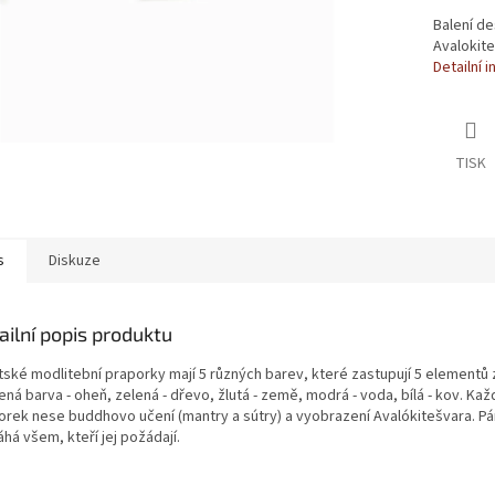
Balení de
Avalokite
Detailní 
TISK
s
Diskuze
ailní popis produktu
tské modlitební praporky mají 5 různých barev, které zastupují 5 elementů
ná barva - oheň, zelená - dřevo, žlutá - země, modrá - voda, bílá - kov. Kaž
orek nese buddhovo učení (mantry a sútry) a vyobrazení Avalókitešvara. Pá
há všem, kteří jej požádají.