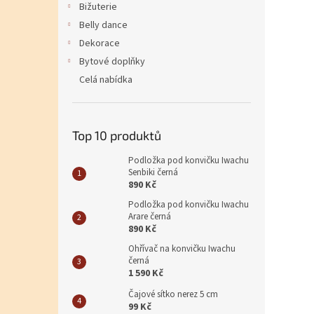
Bižuterie
Belly dance
Dekorace
Bytové doplňky
Celá nabídka
Top 10 produktů
Podložka pod konvičku Iwachu
Senbiki černá
890 Kč
Podložka pod konvičku Iwachu
Arare černá
890 Kč
Ohřívač na konvičku Iwachu
černá
1 590 Kč
Čajové sítko nerez 5 cm
99 Kč