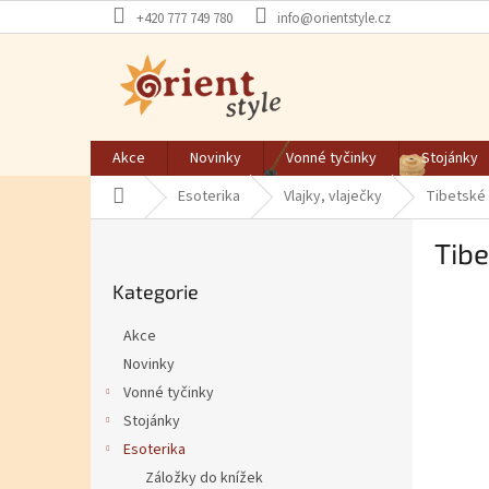
Přejít na obsah
+420 777 749 780
info@orientstyle.cz
Akce
Novinky
Vonné tyčinky
Stojánky
Domů
Esoterika
Vlajky, vlaječky
Tibetské 
Postranní panel
Tibe
Přeskočit kategorie
Kategorie
Akce
Novinky
Vonné tyčinky
Stojánky
Esoterika
Záložky do knížek