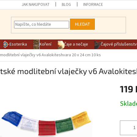
JAK NAKUPOVAT
BLOG
INFORMACE
HLEDAT
Esoterika
Koření
Čaje a nečaje
Čajové příslušenstv
modlitební vlaječky v6 Avalokiteshvara 20 x 24 cm 10 ks
tské modlitební vlaječky v6 Avalokite
119 
Měrná ce
Skla