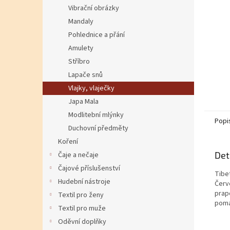
Vibrační obrázky
Mandaly
Pohlednice a přání
Amulety
Stříbro
Lapače snů
Vlajky, vlaječky
Japa Mala
Modlitební mlýnky
Popi
Duchovní předměty
Koření
Det
Čaje a nečaje
Čajové příslušenství
Tibe
Hudební nástroje
Červe
prap
Textil pro ženy
pomá
Textil pro muže
Oděvní doplňky