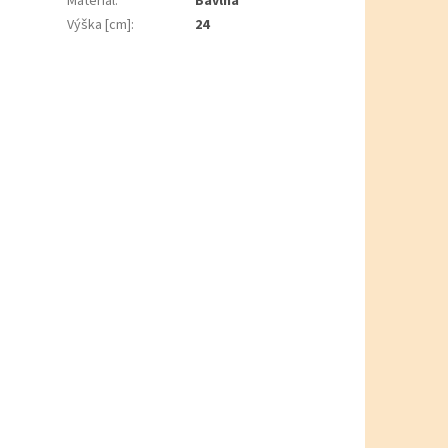
Materiál
:
Bavlna
Výška [cm]
:
24