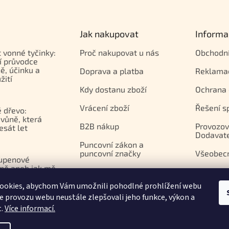
Jak nakupovat
Informa
t vonné tyčinky:
Proč nakupovat u nás
Obchodn
í průvodce
ě, účinku a
Doprava a platba
Reklama
žití
Kdy dostanu zboží
Ochrana 
Vrácení zboží
Řešení s
 dřevo:
vůně, která
B2B nákup
Provozov
esát let
Dodavat
Puncovní zákon a
puncovní značky
Všeobec
upenové
ně aneb jak mě
Platební brána Comgate
azila
ookies, abychom Vám umožnili pohodlné prohlížení webu
apií
ze provozu webu neustále zlepšovali jeho funkce, výkon a
t.
Více informací.