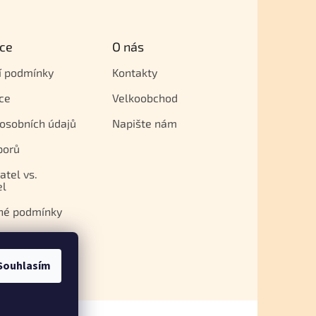
ce
O nás
í podmínky
Kontakty
ce
Velkoobchod
osobních údajů
Napište nám
porů
atel vs.
el
né podmínky
Souhlasím