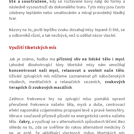
lité a soustružené,
kdy se roztavené kovy nalijí do formy a
následně vysoustruží do dokonalého tvaru. Tyto mísy jsou často
zdobeny leptáním nebo smaltováním a mívají pravidelný hladký
tvar.
Názory na to, jestli lepšího zvuku dosahují mísy tepané či lité, se
u odborníků různí, a tak nezbývá, než si udělat názor vlastní.
Využití tibetských mís
Jak je známo, hudba ma
příznivý vliv na lidské tělo i mysl
.
Lahodné dlouhotrvající tóny tibetské mísy nám umožňují
koncentrovat naši mysl, relaxovat a uvolnit naše tělo
.
Užívání zpívajících mís můžeme zaznamenat při náboženských
rituálech, meditačních a relaxačních sezeních,
zvukových
terapiích či zvukových masážích
.
Zatímco frekvence hry na zpívající mísu pomáhá opravit
přerušené frekvence našeho těla, mysli a duše, centrovací
efekt napomáhá vzájemnému propojení levé a pravé hemisféry.
Vibrace současně příznivě působí na energetická centra našeho
těla -
čakry
, a využívají se v alternativních způsobech léčení. Bez
ohledu na to, zda se svěříme do rukou alternativní medicíny či
ne, je jisté, že uklidňující vlastnosti zpěvu tibetských mís