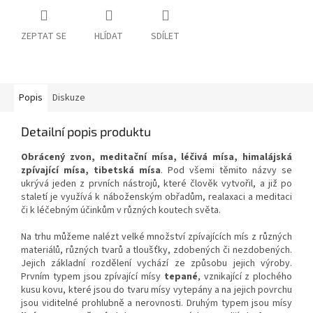
ZEPTAT SE
HLÍDAT
SDÍLET
Popis
Diskuze
Detailní popis produktu
Obrácený zvon, meditační mísa, léčivá mísa, himalájská
zpívající mísa, tibetská mísa
. Pod všemi těmito názvy se
ukrývá jeden z prvních nástrojů, které člověk vytvořil, a již po
staletí je využívá k náboženským obřadům, realaxaci a meditaci
či k léčebným účinkům v různých koutech světa.
Na trhu můžeme nalézt velké množství zpívajících mís z různých
materiálů, různých tvarů a tloušťky, zdobených či nezdobených.
Jejich základní rozdělení vychází ze způsobu jejich výroby.
Prvním typem jsou zpívající mísy
tepané
, vznikající z plochého
kusu kovu, které jsou do tvaru mísy vytepány a na jejich povrchu
jsou viditelné prohlubně a nerovnosti. Druhým typem jsou mísy