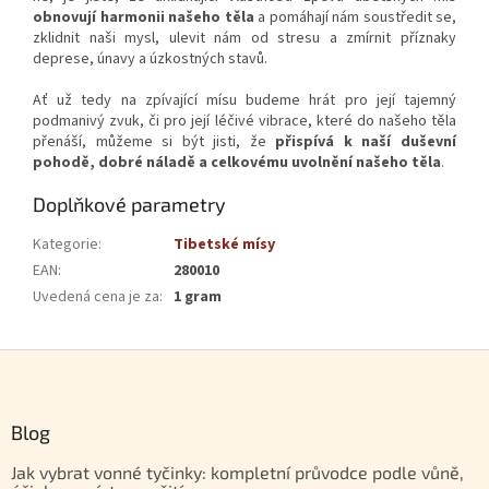
obnovují harmonii našeho těla
a pomáhají nám soustředit se,
zklidnit naši mysl, ulevit nám od stresu a zmírnit příznaky
deprese, únavy a úzkostných stavů.
Ať už tedy na zpívající mísu budeme hrát pro její tajemný
podmanivý zvuk, či pro její léčivé vibrace, které do našeho těla
přenáší, můžeme si být jisti, že
přispívá k naší duševní
pohodě, dobré náladě a celkovému uvolnění našeho těla
.
Doplňkové parametry
Kategorie
:
Tibetské mísy
EAN
:
280010
Uvedená cena je za
:
1 gram
Zápatí
Blog
Jak vybrat vonné tyčinky: kompletní průvodce podle vůně,