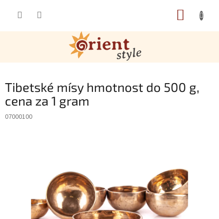
Přejít na obsah
NÁKUP
Tibetské mísy hmotnost do 500 g,
cena za 1 gram
07000100