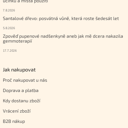
účinku a místa použití
7.8.2026
Santalové dřevo: posvátná vůně, která roste šedesát let
5.8.2026
Zpověď pupenové nadšenkyně aneb jak mě dcera nakazila
gemmoterapií
17.7.2026
Jak nakupovat
Proč nakupovat u nás
Doprava a platba
Kdy dostanu zboží
Vrácení zboží
B2B nákup