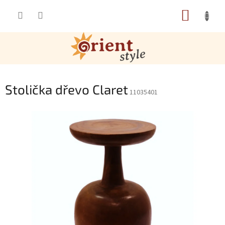
Přejít na obsah
NÁKUP
Stolička dřevo Claret
11035401