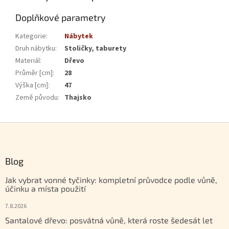
Doplňkové parametry
Kategorie
:
Nábytek
Druh nábytku
:
Stoličky, taburety
Materiál
:
Dřevo
Průměr [cm]
:
28
Výška [cm]
:
47
Země původu
:
Thajsko
Zápatí
Blog
Jak vybrat vonné tyčinky: kompletní průvodce podle vůně,
účinku a místa použití
7.8.2026
Santalové dřevo: posvátná vůně, která roste šedesát let