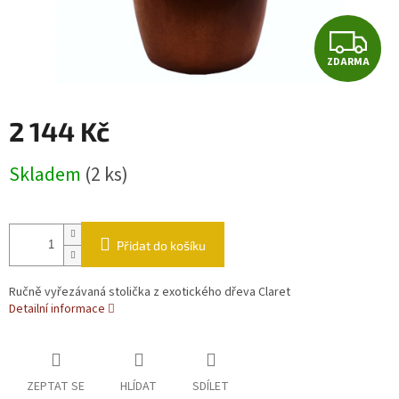
Z
ZDARMA
2 144 Kč
Měrná cena:
Skladem
(2 ks)
Přidat do košíku
Ručně vyřezávaná stolička z exotického dřeva Claret
Detailní informace
ZEPTAT SE
HLÍDAT
SDÍLET