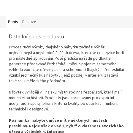
Popis
Diskuze
Detailní popis produktu
Proces ruční výroby thajského nábytku začíná u výběru
nejkvalitnější a nejvhodnější části dřeva, která se co nejvíce hodí
pro následné zpracování. Poté přichází na řadu po dlouhé
generace předávané řezbářské umění. Spojením samotného
vzhledu exotické dřeviny suar a schopností thajských řemeslníků
vzniká jedinečný kus nábytku, jenž později v interiéru zastává
také roli uměleckého předmětu.
Nábytek vyrábějí v Thajsku místní rodinná řezbářství, která mají
mnohaletou historii. Produkty jsou zpracovány pro exportní
účely, tudíž splňují přísná kritéria kvality po stránkách funkční,
technické i designové.
Poznámka: nábytek může mít v některých místech
praskliny. Nejde však o vadu, nýbrž o vlastnost exotického
dřeva a výsledek ruční práce.