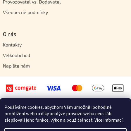
Provozovatel vs. Dodavatel
Všeobecné podmínky
O nás
Kontakty
Velkoobchod
Napište nám
Používáme cookies, abychom Vám umožnili pohodlné
Vytvořil Shoptet
prohlížení webu a díky analýze provozu webu neustále
zlepšovali jeho funkce, výkon a použitelnost.
Více informací.
Copyright 2026
Orientstyle.cz
. Všechna práva vyhrazena.