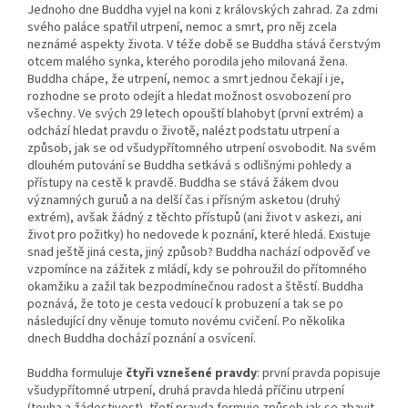
Jednoho dne Buddha vyjel na koni z královských zahrad. Za zdmi
svého paláce spatřil utrpení, nemoc a smrt, pro něj zcela
neznámé aspekty života. V téže době se Buddha stává čerstvým
otcem malého synka, kterého porodila jeho milovaná žena.
Buddha chápe, že utrpení, nemoc a smrt jednou čekají i je,
rozhodne se proto odejít a hledat možnost osvobození pro
všechny. Ve svých 29 letech opouští blahobyt (první extrém) a
odchází hledat pravdu o životě, nalézt podstatu utrpení a
způsob, jak se od všudypřítomného utrpení osvobodit. Na svém
dlouhém putování se Buddha setkává s odlišnými pohledy a
přístupy na cestě k pravdě. Buddha se stává žákem dvou
významných guruů a na delší čas i přísným asketou (druhý
extrém), avšak žádný z těchto přístupů (ani život v askezi, ani
život pro požitky) ho nedovede k poznání, které hledá. Existuje
snad ještě jiná cesta, jiný způsob? Buddha nachází odpověď ve
vzpomínce na zážitek z mládí, kdy se pohroužil do přítomného
okamžiku a zažil tak bezpodmínečnou radost a štěstí. Buddha
poznává, že toto je cesta vedoucí k probuzení a tak se po
následující dny věnuje tomuto novému cvičení. Po několika
dnech Buddha dochází poznání a osvícení.
Buddha formuluje
čtyři vznešené pravdy
: první pravda popisuje
všudypřítomné utrpení, druhá pravda hledá příčinu utrpení