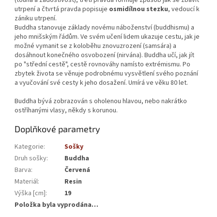
(touha a žádostivost), třetí pravda formuje způsob jak se zbavit
utrpení a čtvrtá pravda popisuje
osmidílnou stezku
, vedoucí k
zániku utrpení.
Buddha stanovuje základy novému náboženství (buddhismu) a
jeho mnišským řádům. Ve svém učení lidem ukazuje cestu, jak je
možné vymanit se z koloběhu znovuzrození (samsára) a
dosáhnout konečného osvobození (nirvána). Buddha učí, jak jít
po "střední cestě", cestě rovnováhy namísto extrémismu. Po
zbytek života se věnuje podrobnému vysvětlení svého poznání
a vyučování své cesty k jeho dosažení. Umírá ve věku 80 let.
Buddha bývá zobrazován s oholenou hlavou, nebo nakrátko
ostříhanými vlasy, někdy s korunou.
Doplňkové parametry
Kategorie
:
Sošky
Druh sošky
:
Buddha
Barva
:
Červená
Materiál
:
Resin
Výška [cm]
:
19
Položka byla vyprodána…