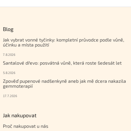
Zápatí
Blog
Jak vybrat vonné tyčinky: kompletní průvodce podle vůně,
účinku a místa použití
7.8.2026
Santalové dřevo: posvátná vůně, která roste šedesát let
5.8.2026
Zpověď pupenové nadšenkyně aneb jak mě dcera nakazila
gemmoterapií
17.7.2026
Jak nakupovat
Proč nakupovat u nás