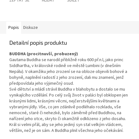
ZEPTAT SE
HLÍDAT
SDÍLET
Popis
Diskuze
Detailní popis produktu
BUDDHA (procitnuvší, probuzený)
Gautama Buddha se narodil přibližně roku 600 př.n.l, jako princ
Siddhartha, v královské rodině ve městě Lumbini (v dnešním
Nepálu). V okamžiku jeho zrození se na obloze objevili bohové a
bohyně, naplnění radostí z jeho zrození, dali mu znamení, jenž
předpovídala jeho výjimečný osud.
Své dětství a mládí strávil Buddha v blahobytu a dostalo se mu
vynikajícího vzdělání. Po celý svůj život v paláci byl obklopen jen
krásnými lidmi, krásnými věcmi, nejčerstvějšími květinami a
vybranými jídly. Vše, co jen zdánlivě podléhalo rozkladu, vše
nemocné, staré či nehezké, bylo záměrně před Buddhou, na
nařízení jeho otce, skryto či okamžitě odklizeno z jeho dosahu.
Král si velmi přál, aby se jeho jediný syn stal velkým vládcem,
větším, než je on sám. A Buddha plnil všechna jeho očekávání.