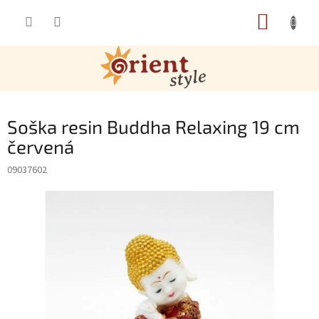
Přejít na obsah
NÁKUP
Soška resin Buddha Relaxing 19 cm
červená
09037602