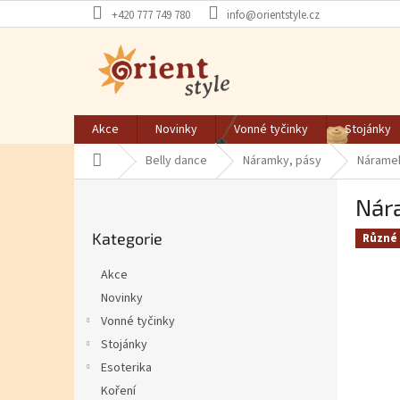
Přejít na obsah
+420 777 749 780
info@orientstyle.cz
Akce
Novinky
Vonné tyčinky
Stojánky
Domů
Belly dance
Náramky, pásy
Nárame
Postranní panel
Nár
Přeskočit kategorie
Kategorie
Různé 
Akce
Novinky
Vonné tyčinky
Stojánky
Esoterika
Koření