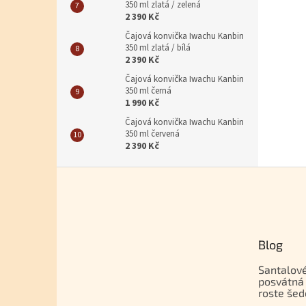
350 ml zlatá / zelená
2 390 Kč
Čajová konvička Iwachu Kanbin
350 ml zlatá / bílá
2 390 Kč
Čajová konvička Iwachu Kanbin
350 ml černá
1 990 Kč
Čajová konvička Iwachu Kanbin
350 ml červená
2 390 Kč
Zápatí
Blog
Santalové
posvátná 
roste šed