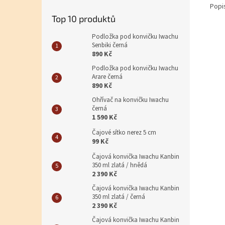
Popi
Top 10 produktů
Podložka pod konvičku Iwachu
Senbiki černá
890 Kč
Podložka pod konvičku Iwachu
Arare černá
890 Kč
Ohřívač na konvičku Iwachu
černá
1 590 Kč
Čajové sítko nerez 5 cm
99 Kč
Čajová konvička Iwachu Kanbin
350 ml zlatá / hnědá
2 390 Kč
Čajová konvička Iwachu Kanbin
350 ml zlatá / černá
2 390 Kč
Čajová konvička Iwachu Kanbin