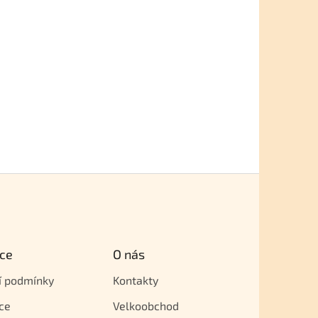
ce
O nás
í podmínky
Kontakty
ce
Velkoobchod