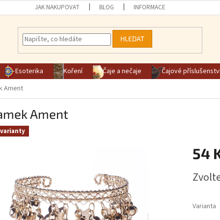
JAK NAKUPOVAT
BLOG
INFORMACE
HLEDAT
Esoterika
Koření
Čaje a nečaje
Čajové příslušenstv
k Ament
amek Ament
varianty
54 
Měrná ce
Zvolt
Varianta