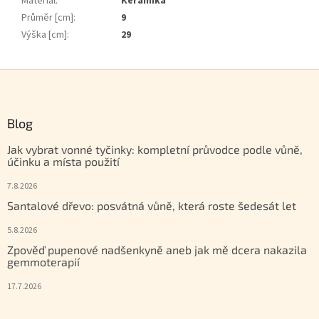
Materiál
:
Keramika
Průměr [cm]
:
9
Výška [cm]
:
29
Zápatí
Blog
Jak vybrat vonné tyčinky: kompletní průvodce podle vůně,
účinku a místa použití
7.8.2026
Santalové dřevo: posvátná vůně, která roste šedesát let
5.8.2026
Zpověď pupenové nadšenkyně aneb jak mě dcera nakazila
gemmoterapií
17.7.2026