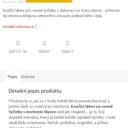
Kouřící láhev pro vonné tyčinky s dekorací ve tvaru slunce – přineste
do domova hřejivou atmosféru a kouzlo jedinečného stylu.
Detailní informace
ZEPTAT SE
HLÍDAT
SDÍLET
Popis
Diskuze
Detailní popis produktu
Představte si, jak se z hrdla hnědé láhve pomalu line kouř a
jemná vůně se rozlévá po místnosti.
Kouřící láhev na vonné
tyčinky s motivem Slunce
není jen stojánek – je to živý
doplněk interiéru, který promění každé zapálení tyčinky v malý
rituál klidu a harmonie. Ručně vyráběná, originální, a přitom