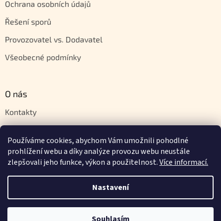
Ochrana osobních údajů
Řešení sporů
Provozovatel vs. Dodavatel
Všeobecné podmínky
O nás
Kontakty
Velkoobchod
Používáme cookies, abychom Vám umožnili pohodlné
Napište nám
prohlížení webu a díky analýze provozu webu neustále
zlepšovali jeho funkce, výkon a použitelnost.
Více informací.
Nastavení
Vytvořil Shoptet
Souhlasím
Copyright 2026
Orientstyle.cz
. Všechna práva vyhrazena.