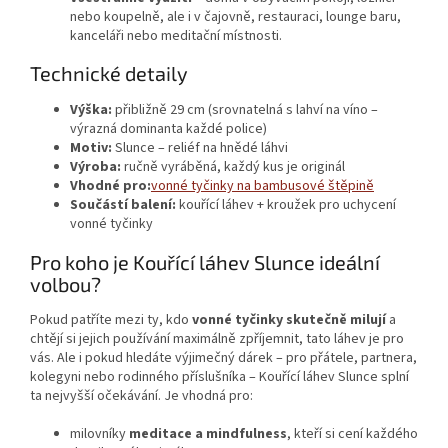
nebo koupelně, ale i v čajovně, restauraci, lounge baru,
kanceláři nebo meditační místnosti.
Technické detaily
Výška:
přibližně 29 cm (srovnatelná s lahví na víno –
výrazná dominanta každé police)
Motiv:
Slunce – reliéf na hnědé láhvi
Výroba:
ručně vyráběná, každý kus je originál
Vhodné pro:
vonné tyčinky na bambusové štěpině
Součástí balení:
kouřící láhev + kroužek pro uchycení
vonné tyčinky
Pro koho je Kouřící láhev Slunce ideální
volbou?
Pokud patříte mezi ty, kdo
vonné tyčinky skutečně milují
a
chtějí si jejich používání maximálně zpříjemnit, tato láhev je pro
vás. Ale i pokud hledáte výjimečný dárek – pro přátele, partnera,
kolegyni nebo rodinného příslušníka – Kouřící láhev Slunce splní
ta nejvyšší očekávání. Je vhodná pro:
milovníky
meditace a mindfulness
, kteří si cení každého