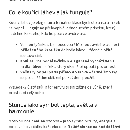
dokonale praktická.
Co je kouřící láhev a jak funguje?
Kouřící láhev je elegantní alternativa klasických stojánků a misek
na popel. Funguje na překvapivě jednoduchém principu, který
nadchne každého, kdo ho poprvé uvidí v akci:
Vonnou tyčinku s bambusovou štěpinou zavěsíte pomocí
přiloženého kroužku
do hrdla láhve – žádné složité
nastavování.
Kouř se vine podél tyčinky a
elegantně vychází ven z
hrdla láhve
– efekt, který okamžitě upoutá pozornost.
Veškerý popel padá přímo do láhve
– žádné šmouhy
na polici, žádné uklízení po každém použití.
Výsledek? Čistý stůl, nádherný vizuální zážitek a vůně, která
prostoupí celý pokoj.
Slunce jako symbol tepla, světla a
harmonie
Motiv Slunce není jen ozdoba – je to symbol vitality, energie a
pozitivního začátku každého dne.
Reliéf slunce na hnědé láhvi