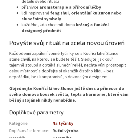
detailu svého rituálu
příznivce
aromaterapie a přírodní léčby
lidi inspirované
feng shui, orientální kulturou nebo
slunečními symboly
každého, kdo chce mít doma
krásný a funkční
designový předmět
Povyšte svůj rituál na zcela novou úroveň
Každodenní zapálení vonné tyčinky se s Kouřící lahví Slunce
stane chvílí, na kterou se budete těšit. Sledujte, jak kouř
tajemně stoupá a obtéká sluneční reliéf, nechte vůni prostoupit
celou místností a dopřejte si okamžik čistého klidu – bez
nepořádku, bez kompromisů, s dokonalým designem.
Objednejte Kouřící láhev Slunce ještě dnes a přineste do
svého domova kousek světla, tepla a harmonie, které vám
běžný stojánek nikdy nenabídne.
Doplňkové parametry
Kategorie
:
Na tyčinky
Doplňková informace
:
Ruční výroba