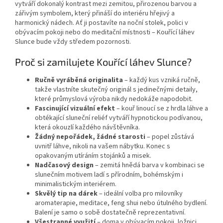
vytváří dokonalý kontrast mezi zemitou, přirozenou barvou a
zářivým symbolem, který přináší do interiéru hřejivý a
harmonický nádech. Ať ji postavíte na noční stolek, polici v
obývacím pokoji nebo do meditační místnosti – Kouřící láhev
Slunce bude vždy středem pozornosti.
Proč si zamilujete Kouřící láhev Slunce?
Ručně vyráběná originalita
– každý kus vzniká ručně,
takže vlastníte skutečný originál s jedinečnými detaily,
které průmyslová výroba nikdy nedokáže napodobit.
Fascinující vizuální efekt
– kouř linoucí se z hrdla láhve a
obtékající sluneční reliéf vytváří hypnotickou podívanou,
která okouzlí každého návštěvníka.
Žádný nepořádek, žádné starosti
– popel zůstává
uvnitř láhve, nikoli na vašem nábytku. Konec s
opakovaným utíráním stojánků a misek.
Nadčasový design
– zemitá hnědá barva v kombinaci se
slunečním motivem ladí s přírodním, bohémským i
minimalistickým interiérem.
Skvělý tip na dárek
– ideální volba pro milovníky
aromaterapie, meditace, feng shui nebo útulného bydlení.
Balení je samo o sobě dostatečně reprezentativní.
Všestranné využití
– doma v obývacím pokoji, ložnici