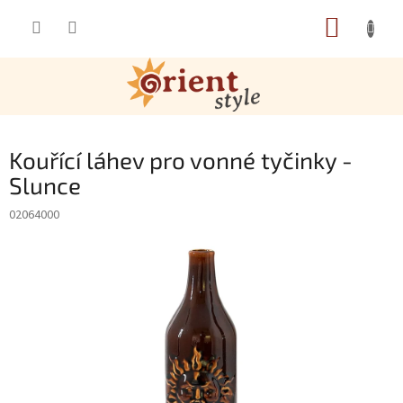
Přejít na obsah
NÁKUP
Kouřící láhev pro vonné tyčinky -
Slunce
02064000