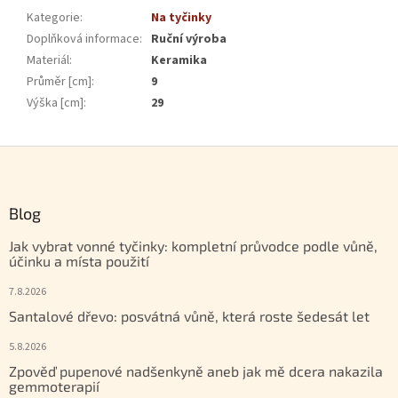
Kategorie
:
Na tyčinky
Doplňková informace
:
Ruční výroba
Materiál
:
Keramika
Průměr [cm]
:
9
Výška [cm]
:
29
Zápatí
Blog
Jak vybrat vonné tyčinky: kompletní průvodce podle vůně,
účinku a místa použití
7.8.2026
Santalové dřevo: posvátná vůně, která roste šedesát let
5.8.2026
Zpověď pupenové nadšenkyně aneb jak mě dcera nakazila
gemmoterapií