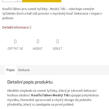
Kouřící láhev pro vonné tyčinky - Modrý Tiki – vdechuje vonným
tyčinkám život a halí váš prostor v mystický kouř. Dekorace i stojan v
jednom.
Detailní informace
ZEPTAT SE
HLÍDAT
SDÍLET
Popis
Diskuze
Detailní popis produktu
Hledáte stojánek na vonné tyčinky, který je zároveň dekorací
hodnou obdivu?
Kouřící láhev Modrý Tiki
spojuje polynéskou
mystiku, řemeslné zpracování a chytrý design do jednoho
předmětu, který si zamilujete na první pohled.