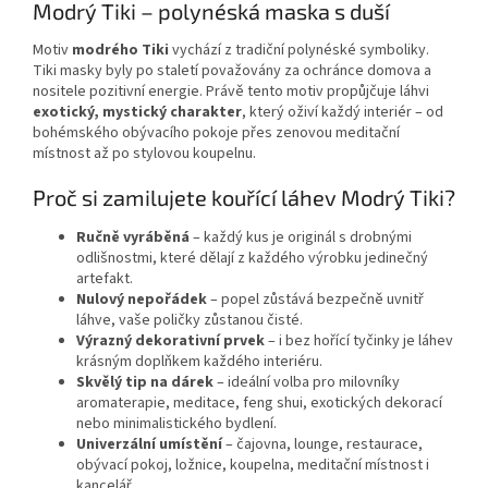
Modrý Tiki – polynéská maska s duší
Motiv
modrého Tiki
vychází z tradiční polynéské symboliky.
Tiki masky byly po staletí považovány za ochránce domova a
nositele pozitivní energie. Právě tento motiv propůjčuje láhvi
exotický, mystický charakter
, který oživí každý interiér – od
bohémského obývacího pokoje přes zenovou meditační
místnost až po stylovou koupelnu.
Proč si zamilujete kouřící láhev Modrý Tiki?
Ručně vyráběná
– každý kus je originál s drobnými
odlišnostmi, které dělají z každého výrobku jedinečný
artefakt.
Nulový nepořádek
– popel zůstává bezpečně uvnitř
láhve, vaše poličky zůstanou čisté.
Výrazný dekorativní prvek
– i bez hořící tyčinky je láhev
krásným doplňkem každého interiéru.
Skvělý tip na dárek
– ideální volba pro milovníky
aromaterapie, meditace, feng shui, exotických dekorací
nebo minimalistického bydlení.
Univerzální umístění
– čajovna, lounge, restaurace,
obývací pokoj, ložnice, koupelna, meditační místnost i
kancelář.