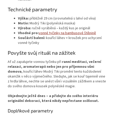
Technické parametry
Výška:
přibližně 29 cm (srovnatelná s lahví od vína)
Motiv:
Modrý Tiki (polynéská maska)
Výroba:
ručně vyráběná – každý kus je originál
Vhodné pro:
vonné tyčinky na bambusové štěpině
Součástí balení:
kouřící láhev + kroužek pro uchycení
vonné tyčinky
Povyšte svůj rituál na zážitek
Ať už zapalujete vonnou tyčinku při
ranní meditaci, večerní
relaxaci, aromaterapii nebo jen pro příjemnou vůni
domova
, kouřící láhev Modrý Tiki promění tento každodenní
okamžik v něco výjimečného. Sledujte, jak se kouř tajemně vine
z hrdla láhve, nechte se unést vůní i vizuálním zážitkem a vneste
do svého domova kousek polynéské magie.
Objednejte ještě dnes – a přidejte do svého interiéru
originální dekoraci, která nikdy nepřestane oslňovat.
Doplňkové parametry