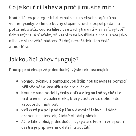
Co je kouřící láhev a proč ji musíte mít?
Kouřící láhev je elegantní alternativa klasických stojánků na
vonné tyčinky. Zatímco běžný stojánek nechá popel padat na
polici nebo stůl, kouřící láhev vše zachytí uvnitř – a navíc vytvoří
úchvatný vizuální efekt, při kterém se kouř linie z hrdla láhve jako
mlha ze starověké nádoby. Žádný nepořádek. Jen čistá
atmosféra.
Jak kouřící láhev funguje?
Princip je překvapivě jednoduchý, výsledek fascinující:
Vonnou tyčinku s bambusovou štěpinou upevněte pomocí
přiloženého kroužku
do hrdla láhve.
Kouř se vine podél tyčinky dolů a
elegantně vychází z
hrdla ven
– vizuální efekt, který zastaví každého, kdo
vstoupí do místnosti.
Veškerý popel padá přímo dovnitř láhve
– žádné
drobení na nábytek, žádné otírání poliček.
Až je láhev plná, jednoduše ji vysypte otvorem ve spodní
části a je připravena k dalšímu použití.