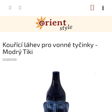
Přejít na obsah
NÁKUP
Kouřící láhev pro vonné tyčinky -
Modrý Tiki
02063500