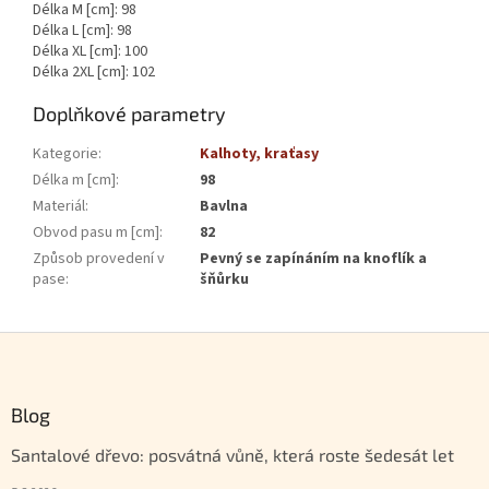
Délka M [cm]: 98
Délka L [cm]: 98
Délka XL [cm]: 100
Délka 2XL [cm]: 102
Doplňkové parametry
Kategorie
:
Kalhoty, kraťasy
Délka m [cm]
:
98
Materiál
:
Bavlna
Obvod pasu m [cm]
:
82
Způsob provedení v
Pevný se zapínáním na knoflík a
pase
:
šňůrku
Zápatí
Blog
Santalové dřevo: posvátná vůně, která roste šedesát let