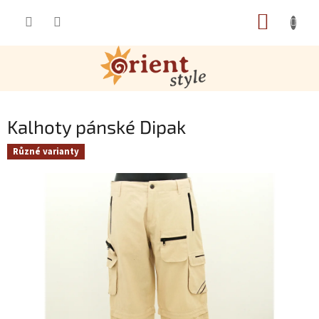
Přejít na obsah
NÁKUP
Kalhoty pánské Dipak
Různé varianty