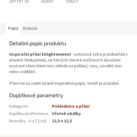
ZEPTAT SE
HLÍDAT
SDÍLET
Popis
Diskuze
Detailní popis produktu
Inspirační přání Enlightenment
- Lotosová sútra je jedinečná v
učeních Shakyamuni, ve kterých otevírá možnosti k dosažení
osvícení všem lidem bez ohledu na pohlaví, rasu, sociální stav
nebo vzdělání.
Přaní má na zadní straně inspirativní popis. Uvnitř je prázdné.
Doplňkové parametry
Kategorie
:
Pohlednice a přání
Doplňková informace
:
Včetně obálky
Rozměry - d x š [cm]
:
12,5 x 12,5