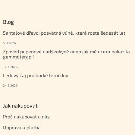
Zápatí
Blog
Santalové dřevo: posvátná vůně, která roste šedesát let
5.8.2026
Zpověď pupenové nadšenkyně aneb jak mě dcera nakazila
gemmoterapií
17.7.2026
Ledový čaj pro horké letní dny
24.6.2026
Jak nakupovat
Proč nakupovat u nás
Doprava a platba