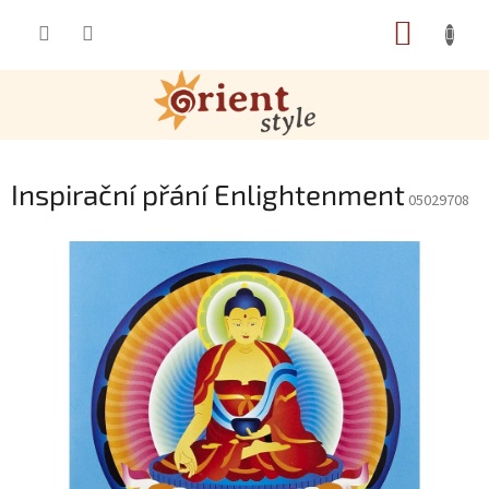
Přejít na obsah
NÁKUP
Inspirační přání Enlightenment
05029708