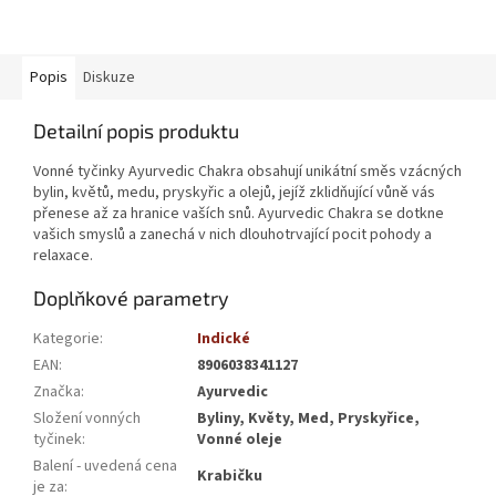
Popis
Diskuze
Detailní popis produktu
Vonné tyčinky Ayurvedic Chakra obsahují unikátní směs vzácných
bylin, květů, medu, pryskyřic a olejů, jejíž zklidňující vůně vás
přenese až za hranice vaších snů. Ayurvedic Chakra se dotkne
vašich smyslů a zanechá v nich dlouhotrvající pocit pohody a
relaxace.
Doplňkové parametry
Kategorie
:
Indické
EAN
:
8906038341127
Značka
:
Ayurvedic
Složení vonných
Byliny, Květy, Med, Pryskyřice,
tyčinek
:
Vonné oleje
Balení - uvedená cena
Krabičku
je za
: