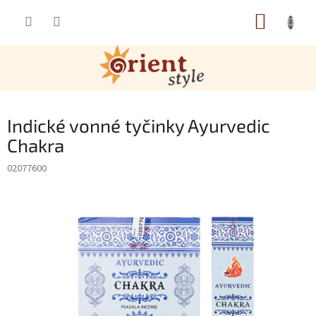
Přejít na obsah
NÁKUP
Indické vonné tyčinky Ayurvedic
Chakra
02077600