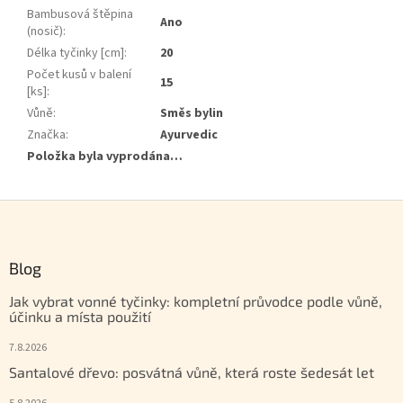
Bambusová štěpina
Ano
(nosič)
:
Délka tyčinky [cm]
:
20
Počet kusů v balení
15
[ks]
:
Vůně
:
Směs bylin
Značka
:
Ayurvedic
Položka byla vyprodána…
Zápatí
Blog
Jak vybrat vonné tyčinky: kompletní průvodce podle vůně,
účinku a místa použití
7.8.2026
Santalové dřevo: posvátná vůně, která roste šedesát let