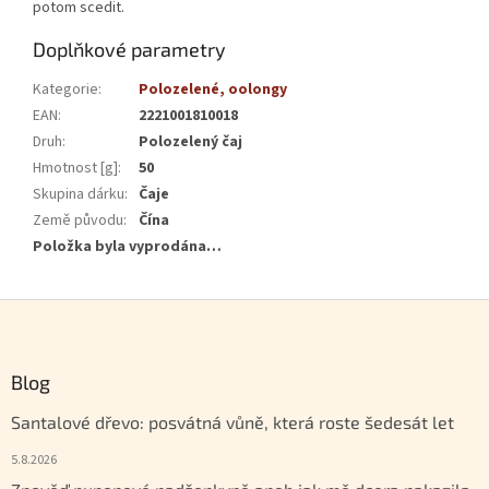
potom scedit.
Doplňkové parametry
Kategorie
:
Polozelené, oolongy
EAN
:
2221001810018
Druh
:
Polozelený čaj
Hmotnost [g]
:
50
Skupina dárku
:
Čaje
Země původu
:
Čína
Položka byla vyprodána…
Zápatí
Blog
Santalové dřevo: posvátná vůně, která roste šedesát let
5.8.2026