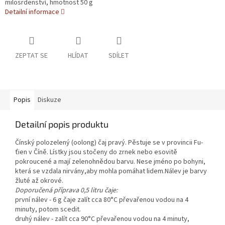
milosrdenství, hmotnost 50 g
Detailní informace
ZEPTAT SE
HLÍDAT
SDÍLET
Popis
Diskuze
Detailní popis produktu
Čínský polozelený (oolong) čaj pravý. Pěstuje se v provincii Fu-
ťien v Číně. Lístky jsou stočeny do zrnek nebo esovitě
pokroucené a mají zelenohnědou barvu. Nese jméno po bohyni,
která se vzdala nirvány,aby mohla pomáhat lidem.Nálev je barvy
žluté až okrové.
Doporučená příprava 0,5 litru čaje:
první nálev - 6 g čaje zalít cca 80°C převařenou vodou na 4
minuty, potom scedit.
druhý nálev - zalít cca 90°C převařenou vodou na 4 minuty,