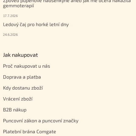
Zpověď pupenové nadšenkyně aneb jak mě dcera nakazila
gemmoterapií
17.7.2026
Ledový čaj pro horké letní dny
24.6.2026
Jak nakupovat
Proč nakupovat u nás
Doprava a platba
Kdy dostanu zboží
Vrácení zboží
B2B nákup
Puncovní zákon a puncovní značky
Platební brána Comgate