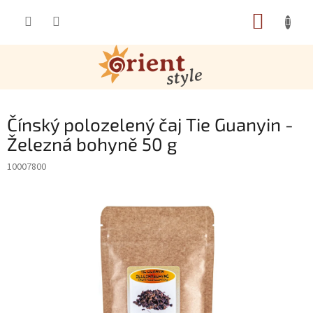
Přejít na obsah
NÁKUP
Čínský polozelený čaj Tie Guanyin -
Železná bohyně 50 g
10007800