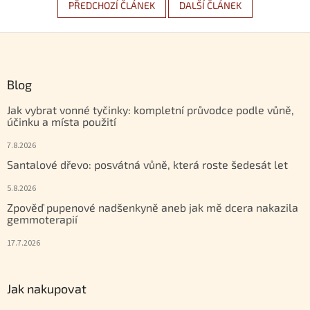
PŘEDCHOZÍ ČLÁNEK
DALŠÍ ČLÁNEK
Zápatí
Blog
Jak vybrat vonné tyčinky: kompletní průvodce podle vůně,
účinku a místa použití
7.8.2026
Santalové dřevo: posvátná vůně, která roste šedesát let
5.8.2026
Zpověď pupenové nadšenkyně aneb jak mě dcera nakazila
gemmoterapií
17.7.2026
Jak nakupovat