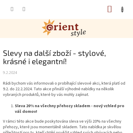
Přejít na obsah
NÁKUP
Slevy na další zboží - stylové,
krásné i elegantní!
9.2.2024
Rádi bychom vás informovali o probíhající slevové akci, která platí od
9.2. do 22.2.2024. Tato akce přináší výhodné nabídky na několik
vybraných produktů, které by vás mohly zajímat.
Sleva 20% na všechny přehozy skladem - nový vzhled pro
váš domov!
V rámci této akce bude poskytována sleva ve výši 20% na všechny
přehozy, které jsou momentálně skladem. Tato nabídka je skvělou
příležitostí pro ty, kteří chtějí osvěžit vzhled svých obývacích nebo