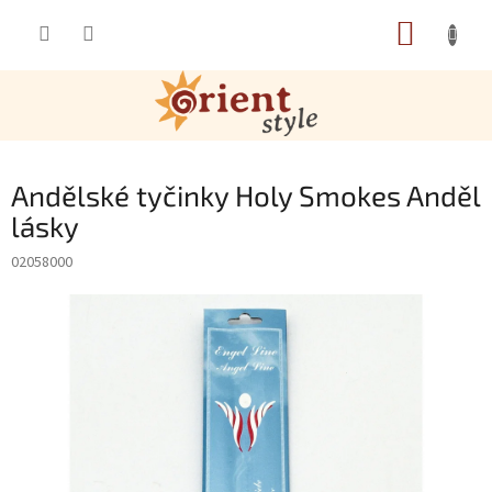
Přejít na obsah
NÁKUP
Andělské tyčinky Holy Smokes Anděl
lásky
02058000