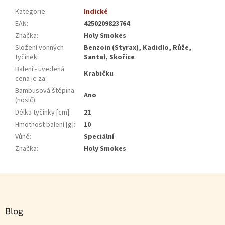
Kategorie
:
Indické
EAN
:
4250209823764
Značka
:
Holy Smokes
Složení vonných
Benzoin (Styrax), Kadidlo, Růže,
tyčinek
:
Santal, Skořice
Balení - uvedená
Krabičku
cena je za
:
Bambusová štěpina
Ano
(nosič)
:
Délka tyčinky [cm]
:
21
Hmotnost balení [g]
:
10
Vůně
:
Speciální
Značka
:
Holy Smokes
Zápatí
Blog