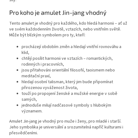
Pro koho je amulet Jin-jang vhodný
Tento amulet je vhodný pro každého, kdo hledá harmonii – ať už
ve svém každodenním životě, vztazích, nebo vnitřním světě.
Může být blízkým symbolem pro ty, kteří:
procházejí obdobím změn a hledají vnitřní rovnováhu a
klid,
chtějí posílit harmonii ve vztazích – romantických,
rodinných i pracovních,
jsou přitahováni orientální filosofií, taoismem nebo
meditační praxí,
hledají osobní talisman, který jim bude připomínat
přirozenou vyváženost života,
touží po propojení ženské a mužské energie v sobě
samých,
jednoduše milují nadčasové symboly s hlubokým
významem.
Amulet Jin-jang je vhodný pro muže i ženy, pro mladé i starší.
Jeho symbolika je universální a srozumitelná napříč kulturami i
přesvědčeními.