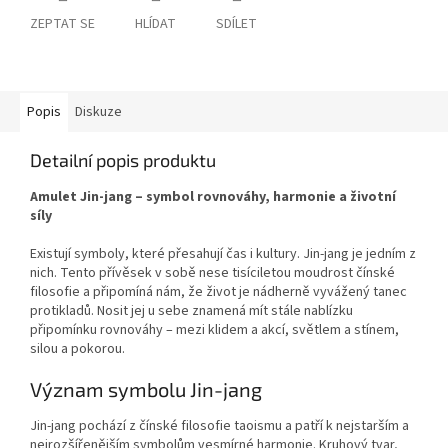
ZEPTAT SE
HLÍDAT
SDÍLET
Popis
Diskuze
Detailní popis produktu
Amulet Jin-jang – symbol rovnováhy, harmonie a životní
síly
Existují symboly, které přesahují čas i kultury. Jin-jang je jedním z
nich. Tento přívěsek v sobě nese tisíciletou moudrost čínské
filosofie a připomíná nám, že život je nádherně vyvážený tanec
protikladů. Nosit jej u sebe znamená mít stále nablízku
připomínku rovnováhy – mezi klidem a akcí, světlem a stínem,
silou a pokorou.
Význam symbolu Jin-jang
Jin-jang pochází z čínské filosofie taoismu a patří k nejstarším a
nejrozšířenějším symbolům vesmírné harmonie. Kruhový tvar,