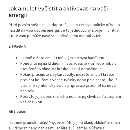
Jak amulet vyčistit a aktivovat na vaši
energii
Před prvním nošením se doporučuje amulet symbolicky očistit a
naladit na vaši osobní energii. Je to jednoduchý a příjemný rituál,
který vám pomůže navázat s přívěskem osobní vztah.
Očištění:
Jemně otřete amulet měkkým suchým hadříkem.
Ponechte jej na klidném místě, ideálně v přírodě nebo u
otevřeného okna, na krátkou chvíli odpočinout.
Pokud pracujete s vykuřovadly, můžete amulet krátce
provést kouřem z vonné tyčinky nebo palo santo – kouř
tradičně symbolicky čistí a připravuje předmět na nové
nositele.
Podržte jej v obou dlaních a nechte jej chvíli zahřát teplem
vašich rukou.
Aktivace:
Jakmile je amulet očištěný, vezměte jej do dlaní, zklidněte dech
a v tichosti nebo nahlas mu sdělte svůj záměr. Můžete si