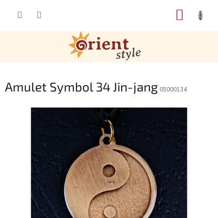
Přejít na obsah
NÁKUP
Amulet Symbol 34 Jin-jang
05000134