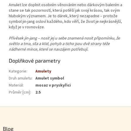
Amulet lze doplnit osobním věnováním nebo dárkovým balením a
stane se tak pozorností, která potěší jak svojí krásou, tak svým
hlubokým významem. Je to dárek, který nezapadne – protože
symbol jin-jang osloví každého, kdo věří, že život je nejkrásnější,
když je v rovnováze.
Přívěsek jin-jang – nosit jej u sebe znamená nosit připomínku, že
světlo a tma, síla a klid, pohyb a ticho jsou dvě strany téže
nádherné mince, které se navzájem potřebují.
Doplňkové parametry
Kategorie
:
Amulety
Druh amuletu
:
Amulet symbol
Materiál
:
mosaz v pryskyřici
Průměr [cm]
:
2.5
Zápatí
Blog