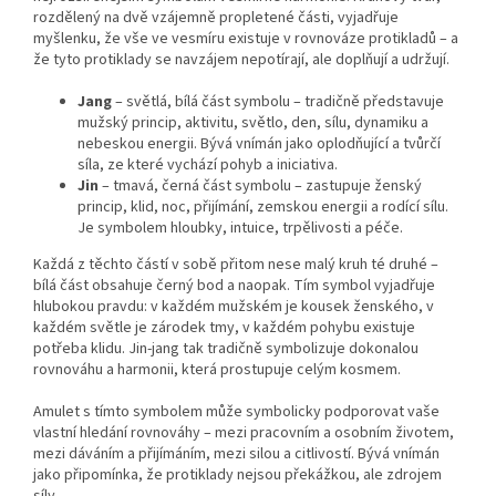
rozdělený na dvě vzájemně propletené části, vyjadřuje
myšlenku, že vše ve vesmíru existuje v rovnováze protikladů – a
že tyto protiklady se navzájem nepotírají, ale doplňují a udržují.
Jang
– světlá, bílá část symbolu – tradičně představuje
mužský princip, aktivitu, světlo, den, sílu, dynamiku a
nebeskou energii. Bývá vnímán jako oplodňující a tvůrčí
síla, ze které vychází pohyb a iniciativa.
Jin
– tmavá, černá část symbolu – zastupuje ženský
princip, klid, noc, přijímání, zemskou energii a rodící sílu.
Je symbolem hloubky, intuice, trpělivosti a péče.
Každá z těchto částí v sobě přitom nese malý kruh té druhé –
bílá část obsahuje černý bod a naopak. Tím symbol vyjadřuje
hlubokou pravdu: v každém mužském je kousek ženského, v
každém světle je zárodek tmy, v každém pohybu existuje
potřeba klidu. Jin-jang tak tradičně symbolizuje dokonalou
rovnováhu a harmonii, která prostupuje celým kosmem.
Amulet s tímto symbolem může symbolicky podporovat vaše
vlastní hledání rovnováhy – mezi pracovním a osobním životem,
mezi dáváním a přijímáním, mezi silou a citlivostí. Bývá vnímán
jako připomínka, že protiklady nejsou překážkou, ale zdrojem
síly.