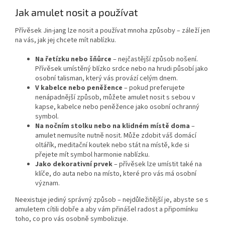
Jak amulet nosit a používat
Přívěsek Jin-jang lze nosit a používat mnoha způsoby – záleží jen
na vás, jak jej chcete mít nablízku.
Na řetízku nebo šňůrce
– nejčastější způsob nošení.
Přívěsek umístěný blízko srdce nebo na hrudi působí jako
osobní talisman, který vás provází celým dnem.
V kabelce nebo peněžence
– pokud preferujete
nenápadnější způsob, můžete amulet nosit s sebou v
kapse, kabelce nebo peněžence jako osobní ochranný
symbol.
Na nočním stolku nebo na klidném místě doma
–
amulet nemusíte nutně nosit. Může zdobit váš domácí
oltářík, meditační koutek nebo stát na místě, kde si
přejete mít symbol harmonie nablízku.
Jako dekorativní prvek
– přívěsek lze umístit také na
klíče, do auta nebo na místo, které pro vás má osobní
význam.
Neexistuje jediný správný způsob – nejdůležitější je, abyste se s
amuletem cítili dobře a aby vám přinášel radost a připomínku
toho, co pro vás osobně symbolizuje.