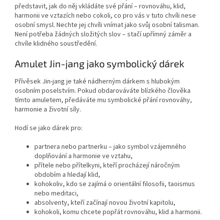
představit, jak do něj vkládáte své přání – rovnováhu, klid,
harmonii ve vztazích nebo cokoli, co pro vás v tuto chvíli nese
osobní smysl. Nechte jej chvíli vnímat jako svůj osobní talisman.
Není potřeba žádných složitých slov – stačí upřímný záměr a
chvíle klidného soustředění.
Amulet Jin-jang jako symbolický dárek
Přívěsek Jin-jang je také nádherným dárkem s hlubokým
osobním poselstvím. Pokud obdarováváte blízkého člověka
tímto amuletem, předáváte mu symbolické přání rovnováhy,
harmonie a životní síly.
Hodí se jako dárek pro:
partnera nebo partnerku – jako symbol vzájemného
doplňování a harmonie ve vztahu,
přítele nebo přítelkyni, kteří procházejí náročným
obdobím a hledají klid,
kohokoliv, kdo se zajímá o orientální filosofii, taoismus
nebo meditaci,
absolventy, kteří začínají novou životní kapitolu,
kohokoli, komu chcete popřát rovnováhu, klid a harmonii.