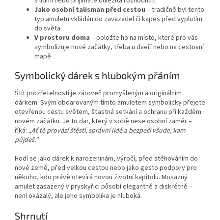
s lidmi nebo přijímáte důležitá rozhodnutí
Jako osobní talisman před cestou
– tradičně byl tento
typ amuletu vkládán do zavazadel či kapes před vyplutím
do světa
V prostoru doma
– položte ho na místo, které pro vás
symbolizuje nové začátky, třeba u dveří nebo na cestovní
mapě
Symbolický dárek s hlubokým přáním
Štít prozřetelnosti je zároveň promyšleným a originálním
dárkem. Svým obdarovaným tímto amuletem symbolicky přejete
otevřenou cestu světem, šťastná setkání a ochranu při každém
novém začátku. Je to dar, který v sobě nese osobní záměr –
říká:
„Ať tě provází štěstí, správní lidé a bezpečí všude, kam
půjdeš."
Hodí se jako dárek k narozeninám, výročí, před stěhováním do
nové země, před velkou cestou nebo jako gesto podpory pro
někoho, kdo právě otevírá novou životní kapitolu. Mosazný
amulet zasazený v pryskyřici působí elegantně a diskrétně –
není okázalý, ale jeho symbolika je hluboká.
Shrnutí