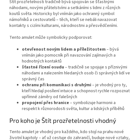
Štít prozřetelnosti tradičně bývá spojován se šťastnými
náhodami, novými přátelstvími a setkáními s lidmi z různých
koutů světa. Historicky byl vnímán jako ochranný symbol
námořníků a cestovatelů – těch, kteří se nebáli navazovat
kontakty s cizími kulturami, národnostmi a přesvědčeními.
Tento amulet může symbolicky podporovat:
otevřenost novým lidem a příležitostem
– bývá
vnímán jako pomocník při navazování zajímavých a
hodnotných kontaktů
šťastné řízení osudu
– tradičně se spojuje s příznivými
náhodami a nalezením hledaných osob či správných lidí ve
správný čas
ochranu při komunikaci s druhými
– je vhodný pro ty,
kteří hledají posílení intuice a schopnost rychle rozpoznat
upřímné záměry od falešných
propojení přes hranice
– symbolizuje harmonii a
respekt k různorodosti světa, kultur a lidských příběhů
Pro koho je Štít prozřetelnosti vhodný
Tento amulet je vhodný pro každého, kdo stojí na prahu nové
životní kapitoly – ať už cestuje do zahraničí, buduje nové vztahy,