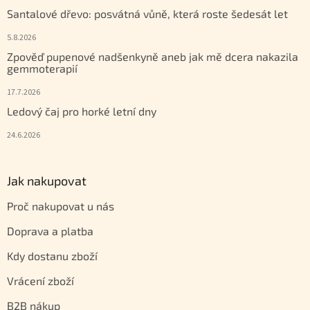
Santalové dřevo: posvátná vůně, která roste šedesát let
5.8.2026
Zpověď pupenové nadšenkyně aneb jak mě dcera nakazila
gemmoterapií
17.7.2026
Ledový čaj pro horké letní dny
24.6.2026
Jak nakupovat
Proč nakupovat u nás
Doprava a platba
Kdy dostanu zboží
Vrácení zboží
B2B nákup