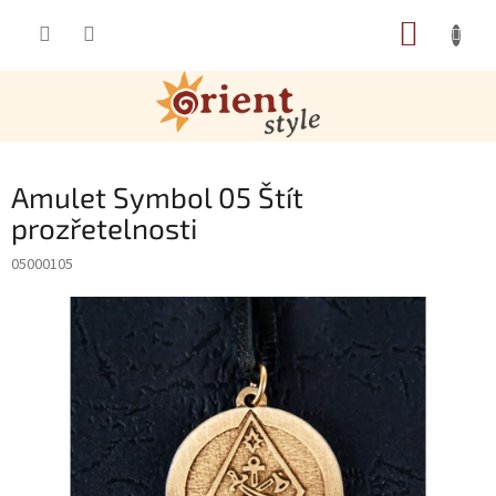
Přejít na obsah
NÁKUP
Amulet Symbol 05 Štít
prozřetelnosti
05000105