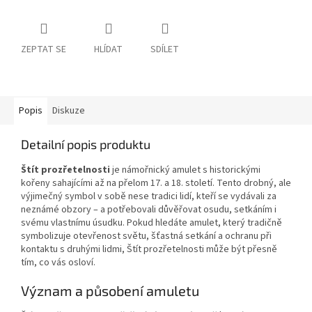
ZEPTAT SE
HLÍDAT
SDÍLET
Popis
Diskuze
Detailní popis produktu
Štít prozřetelnosti
je námořnický amulet s historickými
kořeny sahajícími až na přelom 17. a 18. století. Tento drobný, ale
výjimečný symbol v sobě nese tradici lidí, kteří se vydávali za
neznámé obzory – a potřebovali důvěřovat osudu, setkáním i
svému vlastnímu úsudku. Pokud hledáte amulet, který tradičně
symbolizuje otevřenost světu, šťastná setkání a ochranu při
kontaktu s druhými lidmi, Štít prozřetelnosti může být přesně
tím, co vás osloví.
Význam a působení amuletu