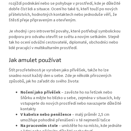
rozjíždí podnikání nebo se pohybuje v prostředí, kde je důležité
dobře číst lidi a situace. Ocení ho také ti, kteří touží po nových
přátelstvích, hodnotných kontaktech nebo jednoduše věří, že
štěstí přeje připraveným a otevřeným.
Je vhodný i pro introvertní povahy, které potřebují symbolickou
podporu pro odvahu otevřít se světu a novým setkáním. Stejně
tak ho ocení odvážní cestovatelé, diplomaté, obchodníci nebo
lidé pracující v multikulturním prostředí.
Jak amulet používat
Štít prozřetelnosti je vyroben jako přívěšek, takže ho lze
snadno nosit každý den u sebe. Zde je několik přirozených
způsobů, jak ho zařadit do svého života:
Nošení jako přívěšek
– zavěste ho na řetízek nebo
šňůrku a mějte ho blízko u sebe, zejména v situacích, kdy
vstupujete do nových prostředí nebo navazujete důležité
kontakty
V kabelce nebo peněžence
– malý průměr 2,5 cm
umožňuje pohodlné přenášení i v té nejmenší tašce
Na pracovním stole
– umístěte ho na místo, kde jednáte