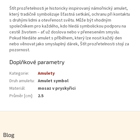
Štít prozřetelnosti je historicky inspirovaný námořnický amulet,
který tradičně symbolizuje šťastná setkání, ochranu při kontaktu
s druhými lidmi a otevřenost světu. Může být vhodným
společníkem pro každého, kdo hledá symbolickou podporu na
cestě životem – ať už doslova nebo v přeneseném smyslu.
Pokud hledáte amulet s příběhem, který lze nosit každý den
nebo věnovat jako smysluplný dárek, Štít prozřetelnosti stojí za
pozornost.
Doplňkové parametry
Kategorie
:
Amulety
Druh amuletu
:
Amulet symbol
Materiál
:
mosaz v pryskyřici
Průměr [cm]
:
2.5
Zápatí
Blog