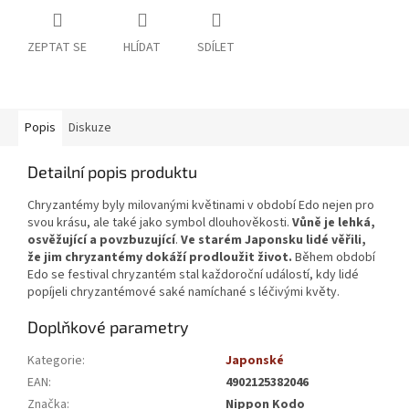
ZEPTAT SE
HLÍDAT
SDÍLET
Popis
Diskuze
Detailní popis produktu
Chryzantémy byly milovanými květinami v období Edo nejen pro
svou krásu, ale také jako symbol dlouhověkosti.
Vůně je lehká,
osvěžující a povzbuzující
.
Ve starém Japonsku lidé věřili,
že jim chryzantémy dokáží prodloužit život.
Během období
Edo se festival chryzantém stal každoroční událostí, kdy lidé
popíjeli chryzantémové saké namíchané s léčivými květy.
Doplňkové parametry
Kategorie
:
Japonské
EAN
:
4902125382046
Značka
:
Nippon Kodo