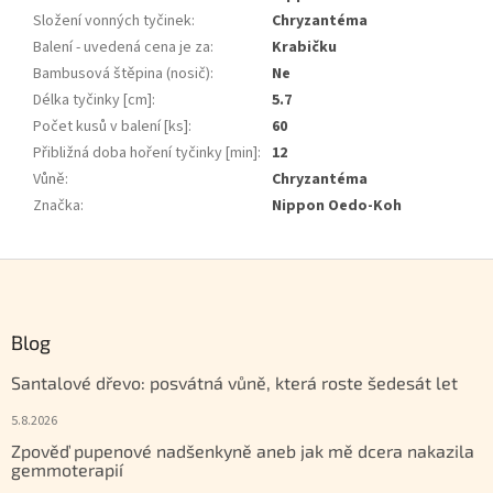
Složení vonných tyčinek
:
Chryzantéma
Balení - uvedená cena je za
:
Krabičku
Bambusová štěpina (nosič)
:
Ne
Délka tyčinky [cm]
:
5.7
Počet kusů v balení [ks]
:
60
Přibližná doba hoření tyčinky [min]
:
12
Vůně
:
Chryzantéma
Značka
:
Nippon Oedo-Koh
Zápatí
Blog
Santalové dřevo: posvátná vůně, která roste šedesát let
5.8.2026
Zpověď pupenové nadšenkyně aneb jak mě dcera nakazila
gemmoterapií