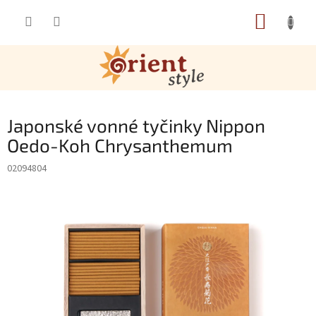
Přejít na obsah
NÁKUP
Japonské vonné tyčinky Nippon
Oedo-Koh Chrysanthemum
02094804