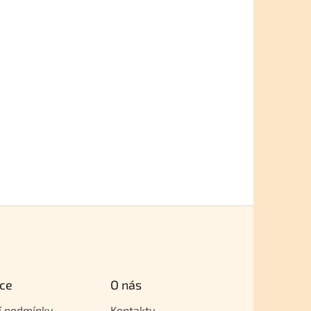
ce
O nás
í podmínky
Kontakty