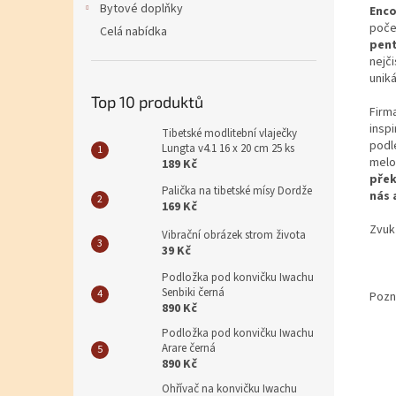
Bytové doplňky
Enc
poče
Celá nabídka
pent
nejč
uniká
Top 10 produktů
Firm
insp
Tibetské modlitební vlaječky
podl
Lungta v4.1 16 x 20 cm 25 ks
melo
189 Kč
přek
Palička na tibetské mísy Dordže
nás 
169 Kč
Zvuk
Vibrační obrázek strom života
39 Kč
Podložka pod konvičku Iwachu
Senbiki černá
Pozn
890 Kč
Podložka pod konvičku Iwachu
Arare černá
890 Kč
Ohřívač na konvičku Iwachu