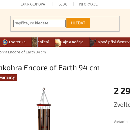
JAK NAKUPOVAT
BLOG
INFORMACE
HLEDAT
Esoterika
Koření
Čaje a nečaje
Čajové příslušenstv
hra Encore of Earth 94 cm
nkohra Encore of Earth 94 cm
varianty
2 2
Měrná ce
Zvolt
Varianta