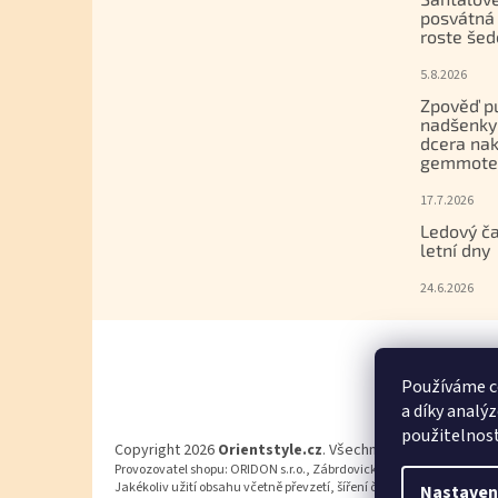
posvátná 
roste šed
5.8.2026
Zpověď p
nadšenky
dcera nak
gemmoter
17.7.2026
Ledový ča
letní dny
24.6.2026
Používáme c
a díky analý
použitelnos
Copyright 2026
Orientstyle.cz
. Všechna práva vyhrazena
Provozovatel shopu: ORIDON s.r.o., Zábrdovická 917/11b, 615 00 Brn
Jakékoliv užití obsahu včetně převzetí, šíření či dalšího zpřístupňov
Nastaven