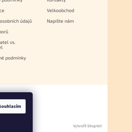
ce
Velkoobchod
osobních údajů
Napište nám
porů
atel vs.
el
né podmínky
Souhlasím
Vytvořil Shoptet