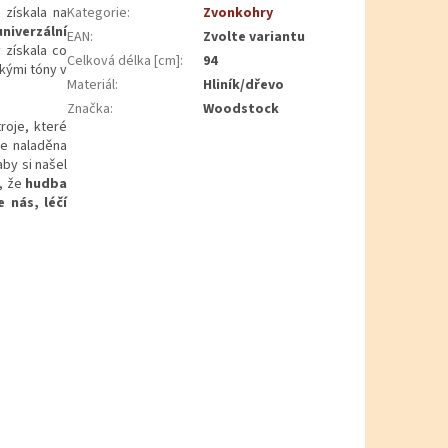
 získala na
Kategorie
:
Zvonkohry
niverzální
EAN
:
Zvolte variantu
 získala co
Celková délka [cm]
:
94
kými tóny v
Materiál
:
Hliník/dřevo
Značka
:
Woodstock
roje, které
je naladěna
by si našel
í, že
hudba
e nás, léčí