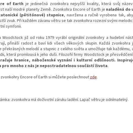
ore of Earth
je jedinečná zvonkohra nejvyšší kvality, která svůj název
st naší modré planety Země. Zvonkohra Encore of Earth je
naladěná do u
atonické (pětitónové) stupnice
, navržena a ručně vyrobena tak, aby
istší zvuk. Při každém závanu větru se tak zvonkohra rozezní svými melodic
tní symfonii.
a Woodstock již od roku 1979 vyrábí originální zvonkohry a hudební nást
irují, přináší radost a baví lidi všech věkových skupin. Každá zvonkohra 
e překrásných melodií a stupnic z celého světa a umožňuje tak každému, a
dii, která promlouvá k jeho duši. Filozofií firmy Woodstock je přesvědčen
račuje hranice, náboženské vyznání i kulturní odlišnosti. Inspiruj
a pro mnoho z nás je nepostradatelnou součástí života
.
 zvonkohry Encore of Earth si můžete poslechnout
zde
.
ámka: zvonkohra má doživotní záruku ladění. Lapač větru je odnímatelný.