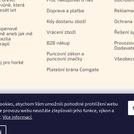
vůně, která
esát let
Doprava a platba
Reklama
Kdy dostanu zboží
Ochrana 
upenové
Vrácení zboží
Řešení s
ně aneb jak mě
azila
B2B nákup
Provozov
apií
Dodavat
Puncovní zákon a
puncovní značky
Všeobec
j pro horké
Platební brána Comgate
ookies, abychom Vám umožnili pohodlné prohlížení webu
ze provozu webu neustále zlepšovali jeho funkce, výkon a
t.
Více informací.
.
o, IČ 29366844
ání článků a fotografií je bez souhlasu ORIDON s.r.o. zakázáno.
í