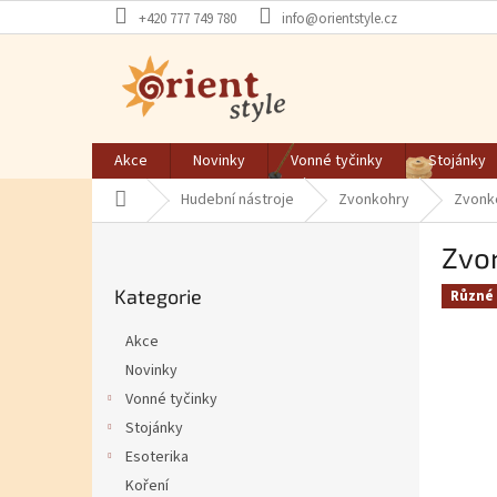
Přejít na obsah
+420 777 749 780
info@orientstyle.cz
Akce
Novinky
Vonné tyčinky
Stojánky
Domů
Hudební nástroje
Zvonkohry
Zvonko
Postranní panel
Zvo
Přeskočit kategorie
Kategorie
Různé 
Akce
Novinky
Vonné tyčinky
Stojánky
Esoterika
Koření