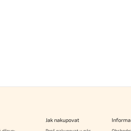
Jak nakupovat
Informa
 dřevo:
Proč nakupovat u nás
Obchodn