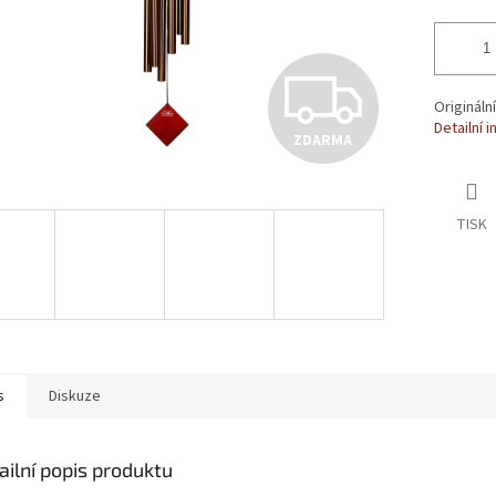
ZD
Origináln
Detailní 
ZDARMA
TISK
s
Diskuze
ailní popis produktu