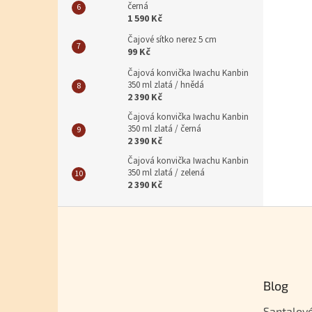
černá
1 590 Kč
Čajové sítko nerez 5 cm
99 Kč
Čajová konvička Iwachu Kanbin
350 ml zlatá / hnědá
2 390 Kč
Čajová konvička Iwachu Kanbin
350 ml zlatá / černá
2 390 Kč
Čajová konvička Iwachu Kanbin
350 ml zlatá / zelená
2 390 Kč
Zápatí
Blog
Santalové