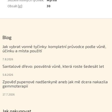
Složení vonných tyčinek
:
Myrha
Obsah [g]
:
30
Zápatí
Blog
Jak vybrat vonné tyčinky: kompletní průvodce podle vůně,
účinku a místa použití
7.8.2026
Santalové dřevo: posvátná vůně, která roste šedesát let
5.8.2026
Zpověď pupenové nadšenkyně aneb jak mě dcera nakazila
gemmoterapií
17.7.2026
Jak nakupovat