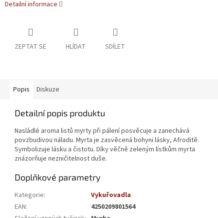
Detailní informace
ZEPTAT SE
HLÍDAT
SDÍLET
Popis
Diskuze
Detailní popis produktu
Nasládlé aroma listů myrty při pálení posvěcuje a zanechává
povzbudivou náladu. Myrta je zasvěcená bohyni lásky, Afroditě.
Symbolizuje lásku a čistotu. Díky věčně zeleným lístkům myrta
znázorňuje nezničitelnost duše.
Doplňkové parametry
Kategorie
:
Vykuřovadla
EAN
:
4250209801564