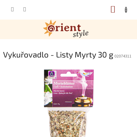
Přejít na obsah
NÁKUP
Vykuřovadlo - Listy Myrty 30 g
02074311