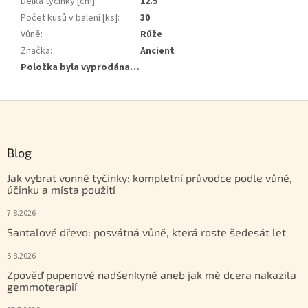
Délka tyčinky [cm]
:
12.5
Počet kusů v balení [ks]
:
30
Vůně
:
Růže
Značka
:
Ancient
Položka byla vyprodána…
Zápatí
Blog
Jak vybrat vonné tyčinky: kompletní průvodce podle vůně,
účinku a místa použití
7.8.2026
Santalové dřevo: posvátná vůně, která roste šedesát let
5.8.2026
Zpověď pupenové nadšenkyně aneb jak mě dcera nakazila
gemmoterapií