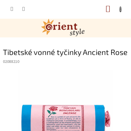
Přejít na obsah
NÁKUP
Tibetské vonné tyčinky Ancient Rose
02088210