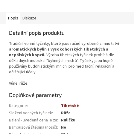
Popis
Diskuze
Detailní popis produktu
Tradiční vonné tyčinky, které jsou ručné vyrobené z množství
aromatických bylin z vysokohorských tibetských a
nepálských kopců.
Výroba tibetských tyčinek probíhá dle
důkladných instrukcí "bylinných mistrů". Tyčinky jsou hojně
používány buddhistickými mnichi pro meditační, relaxační a
očišťující účely.
Vůně: růže.
Doplňkové parametry
Kategorie
:
Tibetské
Složení vonných tyčinek
:
Růže
Balení - uvedená cena je za
:
Ruličku
Bambusová štěpina (nosič)
:
Ne