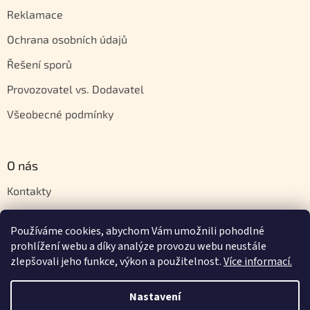
Reklamace
Ochrana osobních údajů
Řešení sporů
Provozovatel vs. Dodavatel
Všeobecné podmínky
O nás
Kontakty
Velkoobchod
Používáme cookies, abychom Vám umožnili pohodlné
Napište nám
prohlížení webu a díky analýze provozu webu neustále
zlepšovali jeho funkce, výkon a použitelnost.
Více informací.
Nastavení
Vytvořil Shoptet