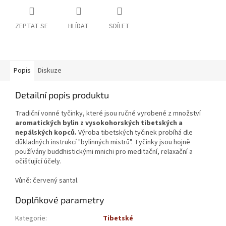
ZEPTAT SE
HLÍDAT
SDÍLET
Popis
Diskuze
Detailní popis produktu
Tradiční vonné tyčinky, které jsou ručné vyrobené z množství
aromatických bylin z vysokohorských tibetských a
nepálských kopců.
Výroba tibetských tyčinek probíhá dle
důkladných instrukcí "bylinných mistrů". Tyčinky jsou hojně
používány buddhistickými mnichi pro meditační, relaxační a
očišťující účely.
Vůně: červený santal.
Doplňkové parametry
Kategorie
:
Tibetské