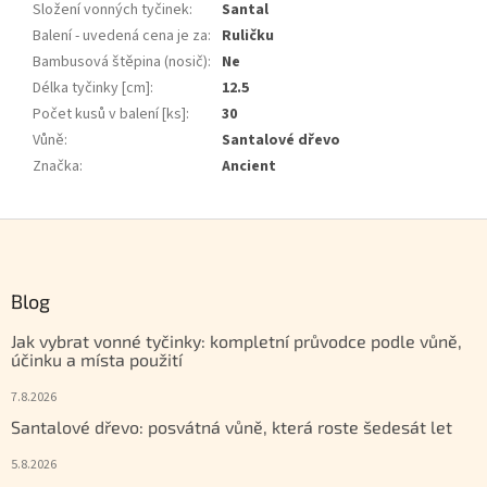
Složení vonných tyčinek
:
Santal
Balení - uvedená cena je za
:
Ruličku
Bambusová štěpina (nosič)
:
Ne
Délka tyčinky [cm]
:
12.5
Počet kusů v balení [ks]
:
30
Vůně
:
Santalové dřevo
Značka
:
Ancient
Zápatí
Blog
Jak vybrat vonné tyčinky: kompletní průvodce podle vůně,
účinku a místa použití
7.8.2026
Santalové dřevo: posvátná vůně, která roste šedesát let
5.8.2026