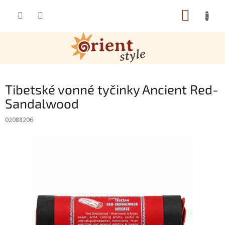
Přejít na obsah
NÁKUP
Tibetské vonné tyčinky Ancient Red-
Sandalwood
02088206