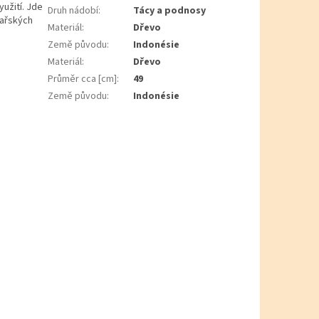
yužití. Jde
Druh nádobí
:
Tácy a podnosy
sařských
Materiál
:
Dřevo
Země původu
:
Indonésie
Materiál
:
Dřevo
Průměr cca [cm]
:
49
Země původu
:
Indonésie