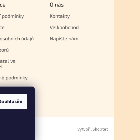
ce
O nás
í podmínky
Kontakty
ce
Velkoobchod
osobních údajů
Napište nám
porů
atel vs.
el
né podmínky
Souhlasím
Vytvořil Shoptet