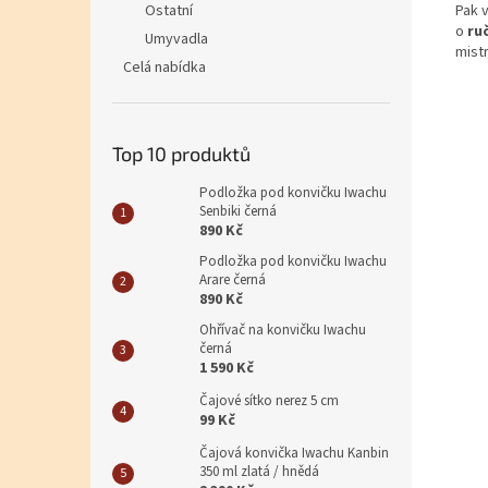
Pak v
Ostatní
o
ru
Umyvadla
mistr
Celá nabídka
Top 10 produktů
Podložka pod konvičku Iwachu
Senbiki černá
890 Kč
Podložka pod konvičku Iwachu
Arare černá
890 Kč
Ohřívač na konvičku Iwachu
černá
1 590 Kč
Čajové sítko nerez 5 cm
99 Kč
Čajová konvička Iwachu Kanbin
350 ml zlatá / hnědá