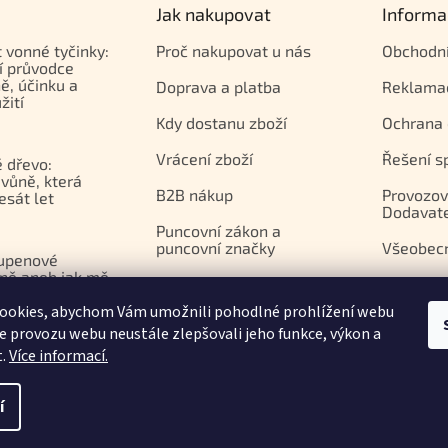
Jak nakupovat
Informa
t vonné tyčinky:
Proč nakupovat u nás
Obchodn
í průvodce
ě, účinku a
Doprava a platba
Reklama
žití
Kdy dostanu zboží
Ochrana 
Vrácení zboží
Řešení s
 dřevo:
vůně, která
B2B nákup
Provozov
esát let
Dodavat
Puncovní zákon a
puncovní značky
Všeobec
upenové
ně aneb jak mě
Platební brána Comgate
azila
ookies, abychom Vám umožnili pohodlné prohlížení webu
apií
ze provozu webu neustále zlepšovali jeho funkce, výkon a
t.
Více informací.
í
.