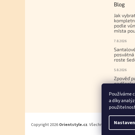
Blog
Jak vybra
kompletn
podle vůn
místa pou
7.8.2026
Santalové
posvátná 
roste šed
5.8.2026
Zpověď p
nadšenky
dcera nak
Používáme c
gemmoter
a díky analý
17.7.2026
použitelnos
Nastaven
Copyright 2026
Orientstyle.cz
. Všechna práva vyhrazena