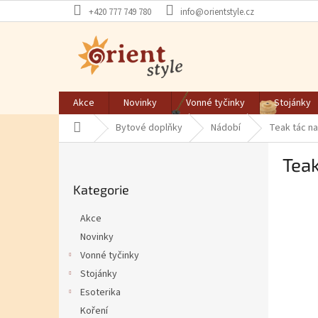
Přejít na obsah
+420 777 749 780
info@orientstyle.cz
Akce
Novinky
Vonné tyčinky
Stojánky
Domů
Bytové doplňky
Nádobí
Teak tác na
Postranní panel
Teak
Přeskočit kategorie
Kategorie
Akce
Novinky
Vonné tyčinky
Stojánky
Esoterika
Koření