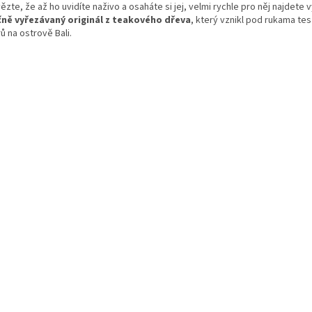
ězte, že až ho uvidíte naživo a osaháte si jej, velmi rychle pro něj najdete v
čně vyřezávaný originál z teakového dřeva
, který vznikl pod rukama te
ů na ostrově Bali.