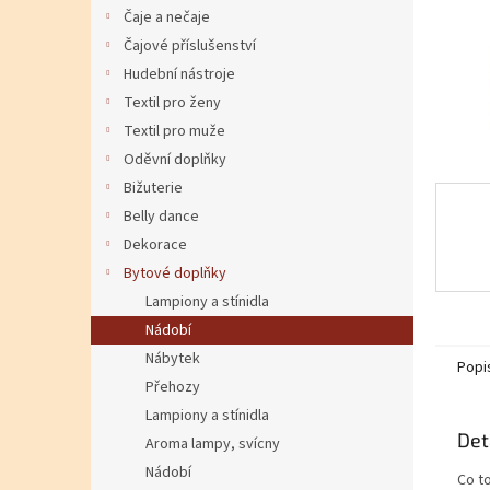
Čaje a nečaje
Čajové příslušenství
Hudební nástroje
Textil pro ženy
Textil pro muže
Oděvní doplňky
Bižuterie
Belly dance
Dekorace
Bytové doplňky
Lampiony a stínidla
Nádobí
Nábytek
Popi
Přehozy
Lampiony a stínidla
Det
Aroma lampy, svícny
Nádobí
Co t