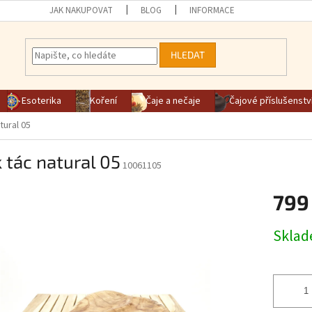
JAK NAKUPOVAT
BLOG
INFORMACE
HLEDAT
Esoterika
Koření
Čaje a nečaje
Čajové příslušenstv
tural 05
 tác natural 05
10061105
799
Měrná ce
Skla