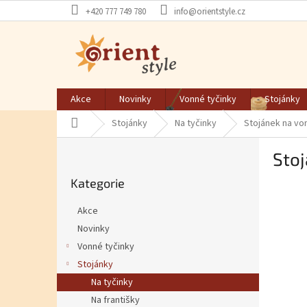
Přejít na obsah
+420 777 749 780
info@orientstyle.cz
Akce
Novinky
Vonné tyčinky
Stojánky
Domů
Stojánky
Na tyčinky
Stojánek na von
Postranní panel
Stoj
Přeskočit kategorie
Kategorie
Akce
Novinky
Vonné tyčinky
Stojánky
Na tyčinky
Na františky