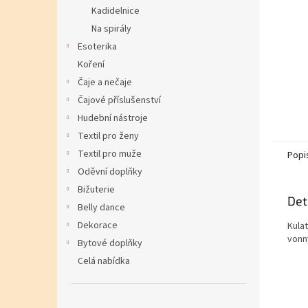
Kadidelnice
Na spirály
Esoterika
Koření
Čaje a nečaje
Čajové příslušenství
Hudební nástroje
Textil pro ženy
Textil pro muže
Popi
Oděvní doplňky
Bižuterie
Det
Belly dance
Dekorace
Kula
vonn
Bytové doplňky
Celá nabídka