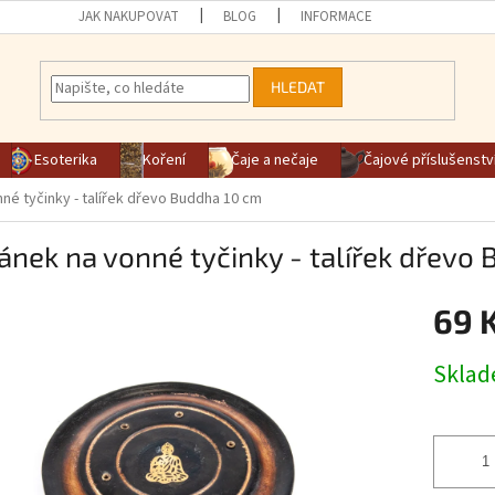
JAK NAKUPOVAT
BLOG
INFORMACE
HLEDAT
Esoterika
Koření
Čaje a nečaje
Čajové příslušenstv
né tyčinky - talířek dřevo Buddha 10 cm
ánek na vonné tyčinky - talířek dřevo
69 
Měrná ce
Skla