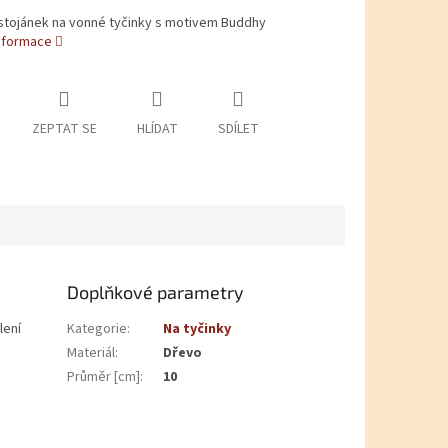
stojánek na vonné tyčinky s motivem Buddhy
informace
ZEPTAT SE
HLÍDAT
SDÍLET
Doplňkové parametry
lení
Kategorie
:
Na tyčinky
Materiál
:
Dřevo
Průměr [cm]
:
10