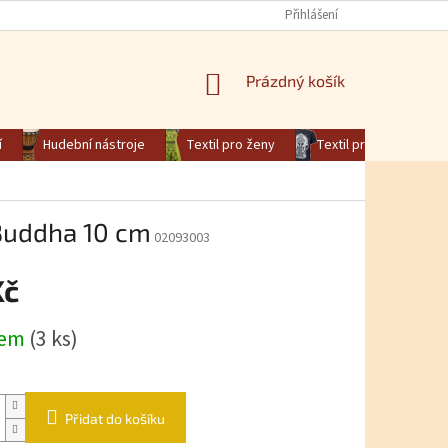
Přihlášení
NÁKUPNÍ KOŠÍK
Prázdný košík
í
Hudební nástroje
Textil pro ženy
Textil pro muže
 Buddha 10 cm
02093003
Kč
na:
dem
(3 ks)
Přidat do košíku