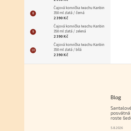
Čajová konvička Iwachu Kanbin
350 ml zlatá / černá
2 390 Kč
Čajová konvička Iwachu Kanbin
350 ml zlatá / zelená
2 390 Kč
Čajová konvička Iwachu Kanbin
350 ml zlatá / bílá
2 390 Kč
Zápatí
Blog
Santalové
posvátná 
roste šed
5.8.2026