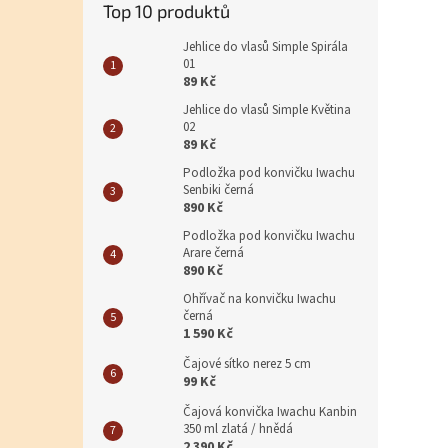
Top 10 produktů
Jehlice do vlasů Simple Spirála
01
89 Kč
Jehlice do vlasů Simple Květina
02
89 Kč
Podložka pod konvičku Iwachu
Senbiki černá
890 Kč
Podložka pod konvičku Iwachu
Arare černá
890 Kč
Ohřívač na konvičku Iwachu
černá
1 590 Kč
Čajové sítko nerez 5 cm
99 Kč
Čajová konvička Iwachu Kanbin
350 ml zlatá / hnědá
2 390 Kč