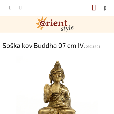
Přejít na obsah
NÁKUP
Soška kov Buddha 07 cm IV.
09018304