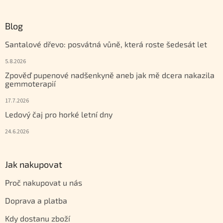
Blog
Santalové dřevo: posvátná vůně, která roste šedesát let
5.8.2026
Zpověď pupenové nadšenkyně aneb jak mě dcera nakazila
gemmoterapií
17.7.2026
Ledový čaj pro horké letní dny
24.6.2026
Jak nakupovat
Proč nakupovat u nás
Doprava a platba
Kdy dostanu zboží