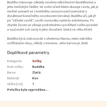
Buddha stanovuje základy novému náboženství (buddhismu) a
jeho mnišským řádům. Ve svém učení lidem ukazuje cestu, jak je
možné vymanit se z koloběhu znovuzrození (samsára) a
dosáhnout konečného osvobození (nirvána). Buddha učí, jak jít
po "střední cestě", cestě rovnováhy namísto extrémismu. Po
zbytek života se věnuje podrobnému vysvětlení svého poznání
a vyučování své cesty k jeho dosažení. Umírá ve věku 80 let.
Buddha bývá zobrazován s oholenou hlavou, nebo nakrátko
ostříhanými vlasy, někdy s korunou. Jeho barvou je zlatá.
Doplňkové parametry
Kategorie
:
Sošky
Druh sošky
:
Buddha
Barva
:
Zlatá
Materiál
:
Kov
Výška [cm]
:
7
Položka byla vyprodána…
Zápatí