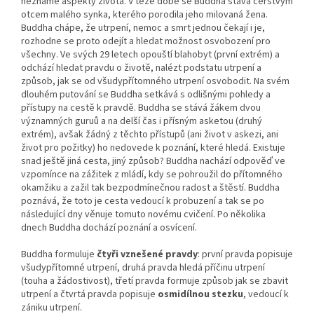
neznámé aspekty života. V téže době se Buddha stává čerstvým
otcem malého synka, kterého porodila jeho milovaná žena.
Buddha chápe, že utrpení, nemoc a smrt jednou čekají i je,
rozhodne se proto odejít a hledat možnost osvobození pro
všechny. Ve svých 29 letech opouští blahobyt (první extrém) a
odchází hledat pravdu o životě, nalézt podstatu utrpení a
způsob, jak se od všudypřítomného utrpení osvobodit. Na svém
dlouhém putování se Buddha setkává s odlišnými pohledy a
přístupy na cestě k pravdě. Buddha se stává žákem dvou
významných guruů a na delší čas i přísným asketou (druhý
extrém), avšak žádný z těchto přístupů (ani život v askezi, ani
život pro požitky) ho nedovede k poznání, které hledá. Existuje
snad ještě jiná cesta, jiný způsob? Buddha nachází odpověď ve
vzpomínce na zážitek z mládí, kdy se pohroužil do přítomného
okamžiku a zažil tak bezpodmínečnou radost a štěstí. Buddha
poznává, že toto je cesta vedoucí k probuzení a tak se po
následující dny věnuje tomuto novému cvičení. Po několika
dnech Buddha dochází poznání a osvícení.
Buddha formuluje
čtyři vznešené pravdy
: první pravda popisuje
všudypřítomné utrpení, druhá pravda hledá příčinu utrpení
(touha a žádostivost), třetí pravda formuje způsob jak se zbavit
utrpení a čtvrtá pravda popisuje
osmidílnou stezku
, vedoucí k
zániku utrpení.