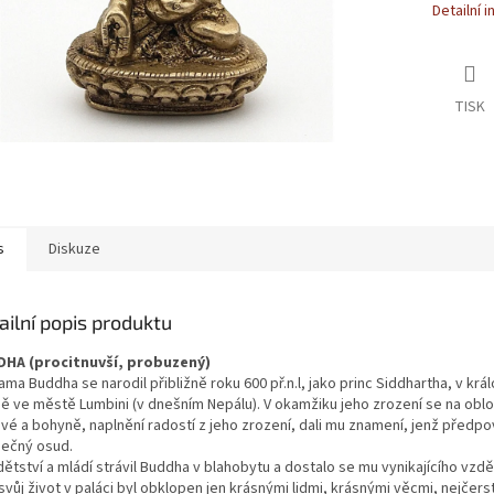
Detailní 
TISK
s
Diskuze
ailní popis produktu
HA (procitnuvší, probuzený)
ma Buddha se narodil přibližně roku 600 př.n.l, jako princ Siddhartha, v krá
ně ve městě Lumbini (v dnešním Nepálu). V okamžiku jeho zrození se na oblo
vé a bohyně, naplnění radostí z jeho zrození, dali mu znamení, jenž předpo
mečný osud.
ětství a mládí strávil Buddha v blahobytu a dostalo se mu vynikajícího vzdě
svůj život v paláci byl obklopen jen krásnými lidmi, krásnými věcmi, nejčers