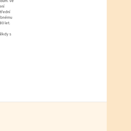
ádům. Ve
ení
třední
robnému
0 let.
někdy s