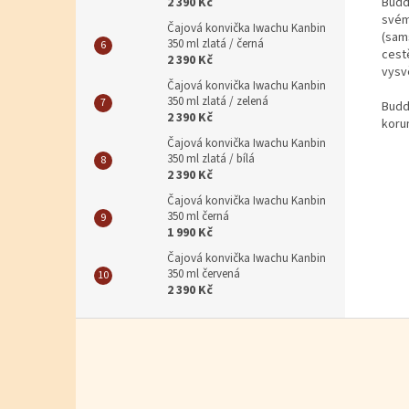
Budd
2 390 Kč
svém
Čajová konvička Iwachu Kanbin
(sam
350 ml zlatá / černá
cest
2 390 Kč
vysv
Čajová konvička Iwachu Kanbin
350 ml zlatá / zelená
Budd
2 390 Kč
korun
Čajová konvička Iwachu Kanbin
350 ml zlatá / bílá
2 390 Kč
Čajová konvička Iwachu Kanbin
350 ml černá
1 990 Kč
Čajová konvička Iwachu Kanbin
350 ml červená
2 390 Kč
Zápatí