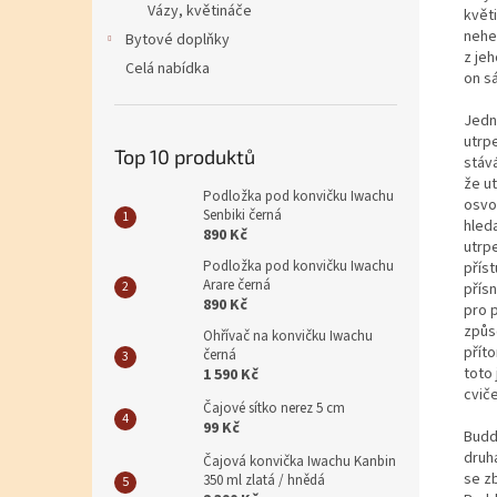
Vázy, květináče
květi
nehe
Bytové doplňky
z jeh
Celá nabídka
on s
Jedn
utrp
Top 10 produktů
stáv
že u
Podložka pod konvičku Iwachu
osvo
Senbiki černá
hled
890 Kč
utrp
Podložka pod konvičku Iwachu
přís
Arare černá
přísn
890 Kč
pro p
způs
Ohřívač na konvičku Iwachu
přít
černá
toto
1 590 Kč
cvič
Čajové sítko nerez 5 cm
99 Kč
Budd
druhá
Čajová konvička Iwachu Kanbin
se z
350 ml zlatá / hnědá