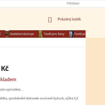
Přihlášení
NÁKUPNÍ KOŠÍK
Prázdný košík
í
Hudební nástroje
Textil pro ženy
Textil pro muže
 Kč
na:
skladem
byla vyprodána…
ddha, zpodobnění dokonale osvícené bytosti, výška 5,5