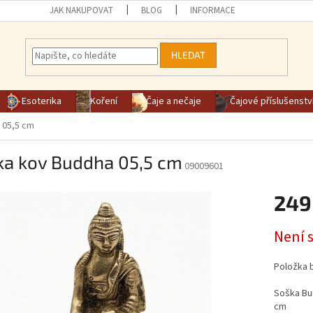
JAK NAKUPOVAT
BLOG
INFORMACE
HLEDAT
Esoterika
Koření
Čaje a nečaje
Čajové příslušenstv
 05,5 cm
ka kov Buddha 05,5 cm
09009601
249
Měrná ce
Není 
Položka 
Soška Bu
cm