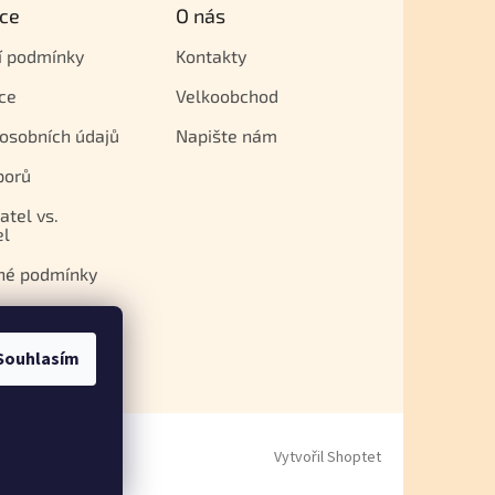
ce
O nás
í podmínky
Kontakty
ce
Velkoobchod
osobních údajů
Napište nám
porů
atel vs.
el
né podmínky
Souhlasím
Vytvořil Shoptet