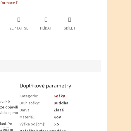
informace
ZEPTAT SE
HLÍDAT
SDÍLET
Doplňkové parametry
Kategorie
:
Sošky
lovské
Druh sošky
:
Buddha
ze objevili
Barva
:
Zlatá
vídala jeho
Materiál
:
Kov
lání. Po
Výška od [cm]
:
5.5
tvějšími