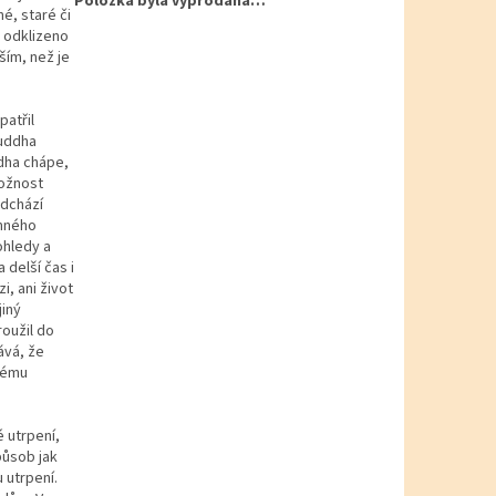
Položka byla vyprodána…
é, staré či
 odklizeno
ším, než je
patřil
Buddha
dha chápe,
možnost
odchází
omného
ohledy a
delší čas i
i, ani život
jiný
oužil do
ává, že
ovému
 utrpení,
působ jak
u utrpení.