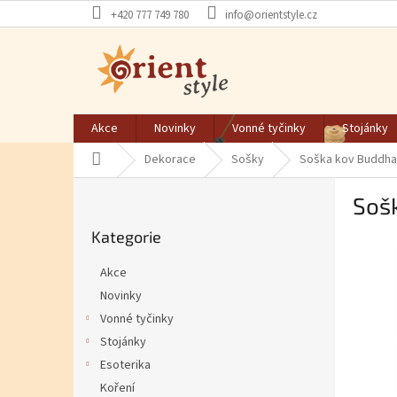
Přejít na obsah
+420 777 749 780
info@orientstyle.cz
Akce
Novinky
Vonné tyčinky
Stojánky
Domů
Dekorace
Sošky
Soška kov Buddha
Postranní panel
Soš
Přeskočit kategorie
Kategorie
Akce
Novinky
Vonné tyčinky
Stojánky
Esoterika
Koření