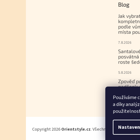
Blog
Jak vybra
kompletn
podle vůn
místa pou
7.8.2026
Santalové
posvátná 
roste šed
5.8.2026
Zpověď p
nadšenky
dcera nak
Používáme c
gemmoter
a díky analý
17.7.2026
použitelnos
Nastaven
Copyright 2026
Orientstyle.cz
. Všechna práva vyhrazena