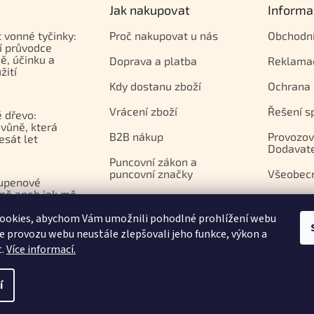
Jak nakupovat
Informa
t vonné tyčinky:
Proč nakupovat u nás
Obchodn
í průvodce
ě, účinku a
Doprava a platba
Reklama
žití
Kdy dostanu zboží
Ochrana 
Vrácení zboží
Řešení s
 dřevo:
vůně, která
B2B nákup
Provozov
esát let
Dodavat
Puncovní zákon a
puncovní značky
Všeobec
upenové
ně aneb jak mě
Platební brána Comgate
azila
ookies, abychom Vám umožnili pohodlné prohlížení webu
apií
ze provozu webu neustále zlepšovali jeho funkce, výkon a
t.
Více informací.
í
.