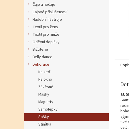
Čaje a nečaje
Čajové příslušenství
Hudební nástroje
Textil pro ženy
Textil pro muže
Oděvní doplňky
Bižuterie
Belly dance
Dekorace
Popi
Na zeď
Na okno
Det
Závěsné
Masky
BUDD
Gauta
Magnety
rodi
Samolepky
boho
výji
Sošky
Své d
Stínítka
celý 