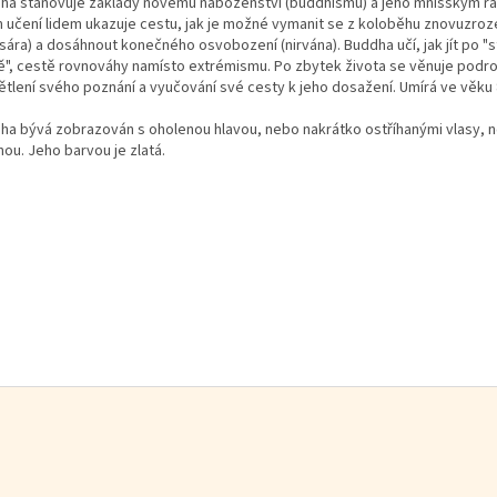
ha stanovuje základy novému náboženství (buddhismu) a jeho mnišským ř
 učení lidem ukazuje cestu, jak je možné vymanit se z koloběhu znovuzroz
sára) a dosáhnout konečného osvobození (nirvána). Buddha učí, jak jít po "s
ě", cestě rovnováhy namísto extrémismu. Po zbytek života se věnuje pod
ětlení svého poznání a vyučování své cesty k jeho dosažení. Umírá ve věku 8
ha bývá zobrazován s oholenou hlavou, nebo nakrátko ostříhanými vlasy, 
ou. Jeho barvou je zlatá.