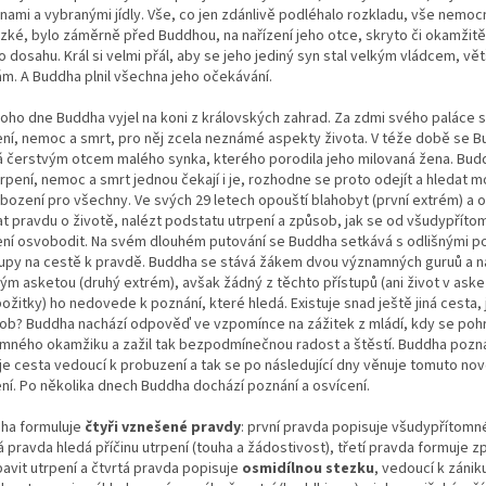
nami a vybranými jídly. Vše, co jen zdánlivě podléhalo rozkladu, vše nemocn
zké, bylo záměrně před Buddhou, na nařízení jeho otce, skryto či okamžitě
o dosahu. Král si velmi přál, aby se jeho jediný syn stal velkým vládcem, vět
ám. A Buddha plnil všechna jeho očekávání.
oho dne Buddha vyjel na koni z královských zahrad. Za zdmi svého paláce s
ení, nemoc a smrt, pro něj zcela neznámé aspekty života. V téže době se 
á čerstvým otcem malého synka, kterého porodila jeho milovaná žena. Bud
trpení, nemoc a smrt jednou čekají i je, rozhodne se proto odejít a hledat 
bození pro všechny. Ve svých 29 letech opouští blahobyt (první extrém) a 
at pravdu o životě, nalézt podstatu utrpení a způsob, jak se od všudypřít
ení osvobodit. Na svém dlouhém putování se Buddha setkává s odlišnými p
tupy na cestě k pravdě. Buddha se stává žákem dvou významných guruů a na 
ým asketou (druhý extrém), avšak žádný z těchto přístupů (ani život v askez
ožitky) ho nedovede k poznání, které hledá. Existuje snad ještě jiná cesta, 
ob? Buddha nachází odpověď ve vzpomínce na zážitek z mládí, kdy se pohr
omného okamžiku a zažil tak bezpodmínečnou radost a štěstí. Buddha pozn
 je cesta vedoucí k probuzení a tak se po následující dny věnuje tomuto n
ení. Po několika dnech Buddha dochází poznání a osvícení.
ha formuluje
čtyři vznešené pravdy
: první pravda popisuje všudypřítomné
 pravda hledá příčinu utrpení (touha a žádostivost), třetí pravda formuje z
bavit utrpení a čtvrtá pravda popisuje
osmidílnou stezku
, vedoucí k zánik