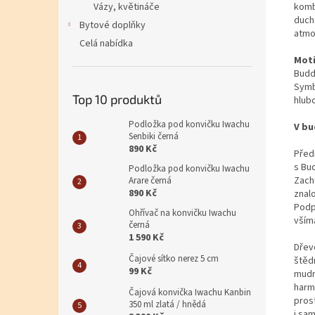
komb
Vázy, květináče
duch
Bytové doplňky
atmo
Celá nabídka
Mot
Budd
Symb
Top 10 produktů
hlub
Podložka pod konvičku Iwachu
V bu
Senbiki černá
890 Kč
Pře
s Bud
Podložka pod konvičku Iwachu
Zach
Arare černá
890 Kč
znal
Pod
Ohřívač na konvičku Iwachu
vším
černá
1 590 Kč
Dřev
Čajové sítko nerez 5 cm
štědr
99 Kč
mudr
harm
Čajová konvička Iwachu Kanbin
pros
350 ml zlatá / hnědá
i sam