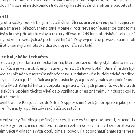
odou. Přirozené nedokonalosti dodávají každé soše charakter a osobitost.
riál
ýrobu sošky použili balijští řezbářští umělci
suarové dřevo
pocházející ze
n Samanea, přezdívaného také Monkey Pod. Nevšední elegance tohoto ma
vá v kráse přírodní kresby a textury dřeva. Každý kus tak získává origináln
íny od velmi světlých až po tmavě hnědé. Díky výjimečné povaze suaru moh
řet okouzlující umělecká díla do nejmenších detailů.
ice balijského řezbářství
ořezba je prastará umělecká forma, která odráží osobitý styl talentovaných
slníků, a je velmi oblíbeným suvenýrem z „Ostrova bohů“. Umění na Bali bylo
oce zakořeněno v místním náboženství. Hinduistické a buddhistické tradic
ly na Jávu a poté na Bali asi před tisíci lety, a poskytly balijské společnosti
rní základ. Balijská kultura čerpala inspiraci z různých pramenů, včetně trad
lajských. Spojení těchto vlivů dalo vzniknout dnes známému hinduisticko-j
í a řemeslu.
ovní tradice Bali jsou neoddělitelně spjaty s uměleckým projevem jako pr
ření loajality a plnění závazků vůči božstvům.
oření sochy Buddhy je pečlivý proces, který vyžaduje obětavost, zručnost 
kt ke generačnímu dědictví. Tradiční řezbáři se začínají učit své profesi v
m věku v dílnách svých otců, čímž si osvojují a zdokonalují znalosti řemesl