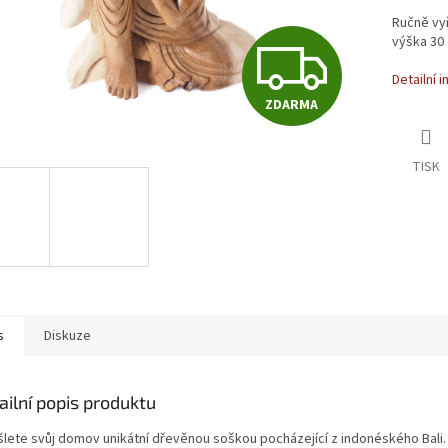
Ručně vy
ZD
výška 30
Detailní 
ZDARMA
TISK
s
Diskuze
ailní popis produktu
šlete svůj domov unikátní dřevěnou soškou pocházející z indonéského Bali