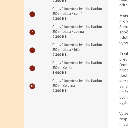
2 390 Kč
přír
Čajová konvička Iwachu Kanbin
350 ml zlatá / černá
Mate
2 390 Kč
Pro v
Sama
Čajová konvička Iwachu Kanbin
350 ml zlatá / zelená
spočí
2 390 Kč
odst
vytvá
Čajová konvička Iwachu Kanbin
350 ml zlatá / bílá
Trad
2 390 Kč
Dřev
Čajová konvička Iwachu Kanbin
řeme
350 ml černá
hlub
1 990 Kč
dosta
kultu
Čajová konvička Iwachu Kanbin
350 ml červená
a ma
2 390 Kč
uměn
Duch
vyjád
Vytv
respe
mladé