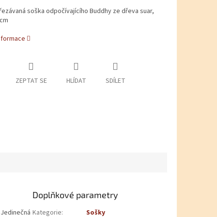
řezávaná soška odpočívajícího Buddhy ze dřeva suar,
ARMA
 cm
informace
ZEPTAT SE
HLÍDAT
SDÍLET
Doplňkové parametry
. Jedinečná
Kategorie
:
Sošky