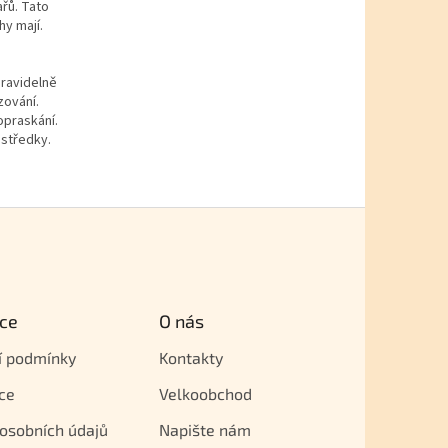
řů. Tato
y mají.
pravidelně
zování.
opraskání.
ostředky.
ce
O nás
í podmínky
Kontakty
ce
Velkoobchod
osobních údajů
Napište nám