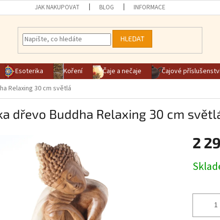
JAK NAKUPOVAT
BLOG
INFORMACE
HLEDAT
Esoterika
Koření
Čaje a nečaje
Čajové příslušenstv
a Relaxing 30 cm světlá
ka dřevo Buddha Relaxing 30 cm světl
2 2
Měrná ce
Skla