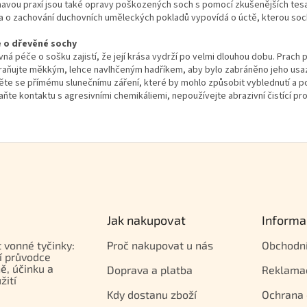
mavou praxí jsou také opravy poškozených soch s pomocí zkušenějších tesa
a o zachování duchovních uměleckých pokladů vypovídá o úctě, kterou soch
 o dřevěné sochy
ná péče o sošku zajistí, že její krása vydrží po velmi dlouhou dobu. Prach 
raňujte měkkým, lehce navlhčeným hadříkem, aby bylo zabráněno jeho usa
ěte se přímému slunečnímu záření, které by mohlo způsobit vyblednutí a p
aňte kontaktu s agresivními chemikáliemi, nepoužívejte abrazivní čistící pr
Jak nakupovat
Informa
t vonné tyčinky:
Proč nakupovat u nás
Obchodn
í průvodce
ě, účinku a
Doprava a platba
Reklama
žití
Kdy dostanu zboží
Ochrana 