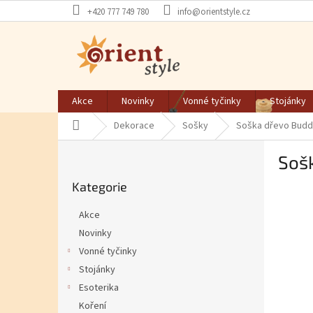
Přejít na obsah
+420 777 749 780
info@orientstyle.cz
Akce
Novinky
Vonné tyčinky
Stojánky
Domů
Dekorace
Sošky
Soška dřevo Buddh
Postranní panel
Soš
Přeskočit kategorie
Kategorie
Akce
Novinky
Vonné tyčinky
Stojánky
Esoterika
Koření