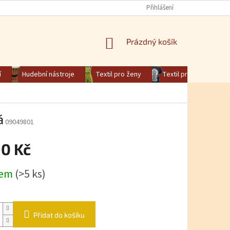
Přihlášení
NÁKUPNÍ KOŠÍK
Prázdný košík
í
Hudební nástroje
Textil pro ženy
Textil pro muže
á
09049801
90 Kč
na:
dem
(>5 ks)
Přidat do košíku