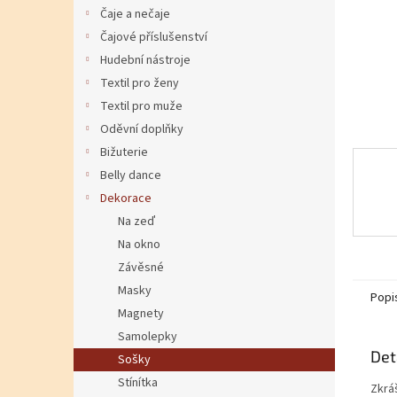
Čaje a nečaje
Čajové příslušenství
Hudební nástroje
Textil pro ženy
Textil pro muže
Oděvní doplňky
Bižuterie
Belly dance
Dekorace
Na zeď
Na okno
Závěsné
Masky
Popi
Magnety
Samolepky
Det
Sošky
Stínítka
Zkrá