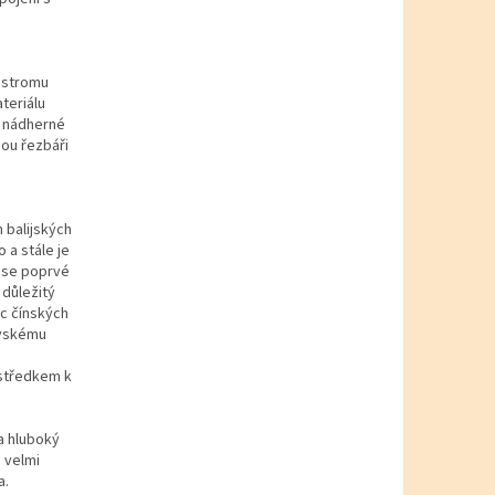
 stromu
teriálu
í nádherné
ou řezbáři
 balijských
 a stále je
e se poprvé
 důležitý
ic čínských
ávskému
ostředkem k
a hluboký
e velmi
a.