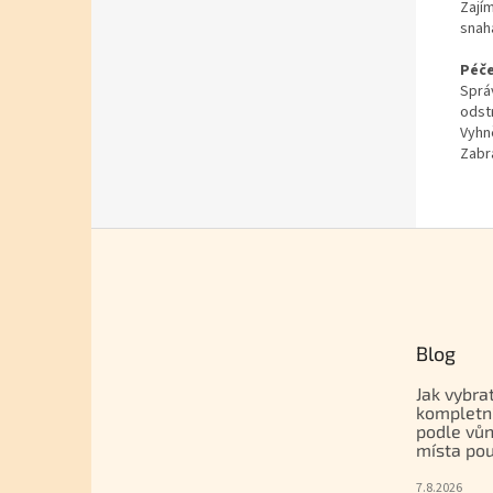
Zají
snah
Péče
Správ
odst
Vyhn
Zabr
Zápatí
Blog
Jak vybra
kompletn
podle vůn
místa pou
7.8.2026