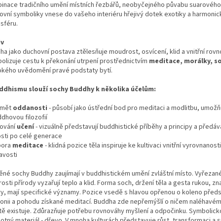
inace tradičního umění místních řezbářů, neobyčejného půvabu suarového
ovní symboliky vnese do vašeho interiéru hřejivý dotek exotiky a harmoni
sféru.
iv
ha jako duchovní postava ztělesňuje moudrost, osvícení, klid a vnitřní rovn
olizuje cestu k překonání utrpení prostřednictvím
meditace, morálky, s
okého uvědomění pravé podstaty bytí.
ddhismu slouží sochy Buddhy k několika účelům:
dmět
oddanosti
- působí jako ústřední bod pro meditaci a modlitbu, umožňu
dhovou filozofií
ování
učení
- vizuálně představují buddhistické příběhy a principy a předáva
osti po celé generace
pora
meditace
- klidná pozice těla inspiruje ke kultivaci vnitřní vyrovnanosti
avosti
ěné sochy Buddhy zaujímají v buddhistickém umění zvláštní místo. Vyřezan
osti přírody vyzařují teplo a klid. Forma soch, držení těla a gesta rukou, z
y, mají specifické významy. Pozice vsedě s hlavou opřenou o koleno před
onii a pohodu získané meditací. Buddha zde nepřemýšlí o ničem naléhavém
tě existuje. Zdůrazňuje potřebu rovnováhy myšlení a odpočinku. Symbolic
otný materiál - dřevo. V mnoha kulturách představuje růst, transformaci a s