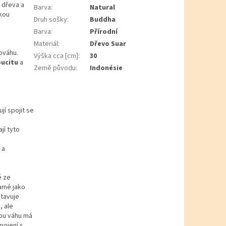
 dřeva a
Barva
:
Natural
ckou
Druh sošky
:
Buddha
Barva
:
Přírodní
Materiál
:
Dřevo Suar
ováhu.
Výška cca [cm]
:
30
oucitu
a
Země původu
:
Indonésie
jí spojit se
jí tyto
 a
é ze
namé jako
stavuje
, ale
kou váhu má
pojení s