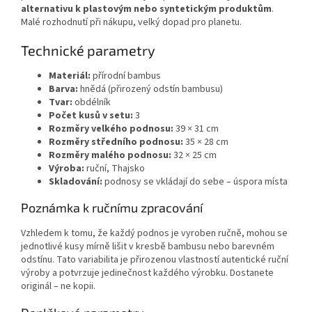
alternativu k plastovým nebo syntetickým produktům
.
Malé rozhodnutí při nákupu, velký dopad pro planetu.
Technické parametry
Materiál:
přírodní bambus
Barva:
hnědá (přirozený odstín bambusu)
Tvar:
obdélník
Počet kusů v setu:
3
Rozměry velkého podnosu:
39 × 31 cm
Rozměry středního podnosu:
35 × 28 cm
Rozměry malého podnosu:
32 × 25 cm
Výroba:
ruční, Thajsko
Skladování:
podnosy se vkládají do sebe – úspora místa
Poznámka k ručnímu zpracování
Vzhledem k tomu, že každý podnos je vyroben ručně, mohou se
jednotlivé kusy mírně lišit v kresbě bambusu nebo barevném
odstínu. Tato variabilita je přirozenou vlastností autentické ruční
výroby a potvrzuje jedinečnost každého výrobku. Dostanete
originál – ne kopii.