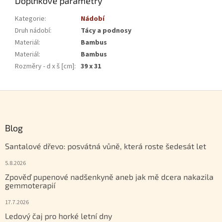
Doplňkové parametry
Kategorie
:
Nádobí
Druh nádobí
:
Tácy a podnosy
Materiál
:
Bambus
Materiál
:
Bambus
Rozměry - d x š [cm]
:
39 x 31
Zápatí
Blog
Santalové dřevo: posvátná vůně, která roste šedesát let
5.8.2026
Zpověď pupenové nadšenkyně aneb jak mě dcera nakazila
gemmoterapií
17.7.2026
Ledový čaj pro horké letní dny