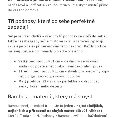
bambusových podnosů obdélníkového tvaru
. Praktické,
nadčasové a udržitelné – rovnou z rukou thajských mistrů přímo
do vašeho domova.
Tři podnosy, které do sebe perfektně
zapadají
Set je navržen chytře – všechny tři podnosy se
vloží do sebe
,
takže nezabírají zbytečné místo ve skříni a zároveň vypadají
skvěle jako celek při servírování nebo dekoraci. Každý podnos
má svůj účel, ale dohromady tvoří dokonalé trio.
Velký podnos:
39 × 31 cm – ideální pro servírování,
snídani do postele nebo jako hlavní dekorativní prvek
Střední podnos:
35 × 28 cm – skvělý pro předkrmy, dipy
nebo organizaci koupelnových doplňků
Malý podnos:
32 × 25 cm – perfektní pro drobnosti,
svíčky, koření nebo dezerty
Bambus – materiál, který má smysl
Bambus není jen módní trend. Je to jeden z
nejodolnějších,
nejlehčích a přirozeně odolných materiálů vůči vlhkosti
,
které příroda nabízí. Podnosy z bambusu zvládnou každodenní