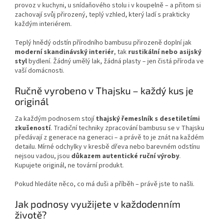
provoz v kuchyni, u snídaňového stolu i v koupelně – a přitom si
zachovají svůj přirozený, teplý vzhled, který ladí s prakticky
každým interiérem.
Teplý hnědý odstín přírodního bambusu přirozeně doplní jak
moderní skandinávský interiér
, tak
rustikální nebo asijský
styl
bydlení. Žádný umělý lak, žádná plasty – jen čistá příroda ve
vaší domácnosti.
Ručně vyrobeno v Thajsku – každý kus je
originál
Za každým podnosem stojí
thajský řemeslník s desetiletími
zkušeností
. Tradiční techniky zpracování bambusu se v Thajsku
předávají z generace na generaci – a právě to je znát na každém
detailu. Mírné odchylky v kresbě dřeva nebo barevném odstínu
nejsou vadou, jsou
důkazem autentické ruční výroby
.
Kupujete originál, ne tovární produkt.
Pokud hledáte něco, co má duši a příběh – právě jste to našli.
Jak podnosy využijete v každodenním
životě?