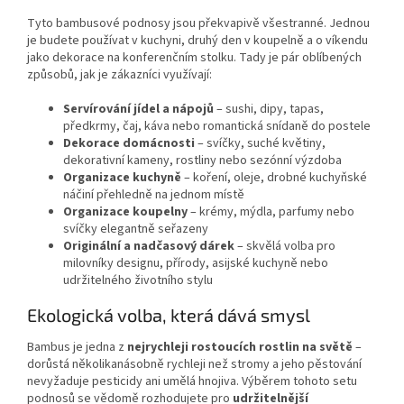
Tyto bambusové podnosy jsou překvapivě všestranné. Jednou
je budete používat v kuchyni, druhý den v koupelně a o víkendu
jako dekorace na konferenčním stolku. Tady je pár oblíbených
způsobů, jak je zákazníci využívají:
Servírování jídel a nápojů
– sushi, dipy, tapas,
předkrmy, čaj, káva nebo romantická snídaně do postele
Dekorace domácnosti
– svíčky, suché květiny,
dekorativní kameny, rostliny nebo sezónní výzdoba
Organizace kuchyně
– koření, oleje, drobné kuchyňské
náčiní přehledně na jednom místě
Organizace koupelny
– krémy, mýdla, parfumy nebo
svíčky elegantně seřazeny
Originální a nadčasový dárek
– skvělá volba pro
milovníky designu, přírody, asijské kuchyně nebo
udržitelného životního stylu
Ekologická volba, která dává smysl
Bambus je jedna z
nejrychleji rostoucích rostlin na světě
–
dorůstá několikanásobně rychleji než stromy a jeho pěstování
nevyžaduje pesticidy ani umělá hnojiva. Výběrem tohoto setu
podnosů se vědomě rozhodujete pro
udržitelnější