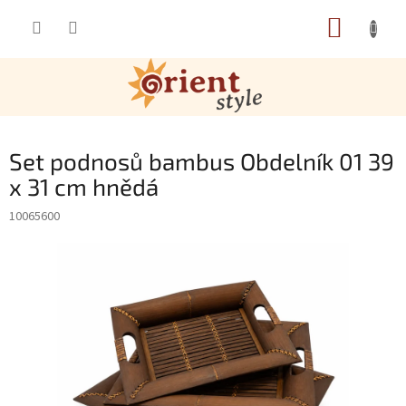
Přejít na obsah
NÁKUP
Set podnosů bambus Obdelník 01 39
x 31 cm hnědá
10065600