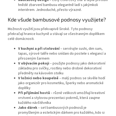
hnědé zbarvení bambusu elegantně ladí s jakýmkoli
interiérem. Jednoduché, přesto výrazné.
Kde všude bambusové podnosy využijete?
Možnosti využití jsou překvapivě široké. Tyto podnosy
překračují hranice kuchyně a stávají se všestranným doplňkem
celé domácnosti.
V kuchyni a při stolování
– servírujte sushi, dim sum,
tapas, sýrové talíře nebo snídani do postele s elegancí a
přirozeným šarmem
V obývacím pokoji
– použijte podnosy jako dekorativní
základnu pro svíčky, rostliny nebo drobné dekorativní
předměty na kávovém stolku
V ložnici nebo koupelně
– malý podnos se skvěle hodí
jako organizér pro kosmetiku, šperky nebo aromatické
doplňky
Při přijímání hostů
– různé velikosti umožňují kreativní
vrstvení a stylovou prezentaci pokrmů, která zaujme
každého návštěvníka
Jako dárek
– set bambusových podnosů je
promyšleným a estetickým dárkem pro každého, kdo si