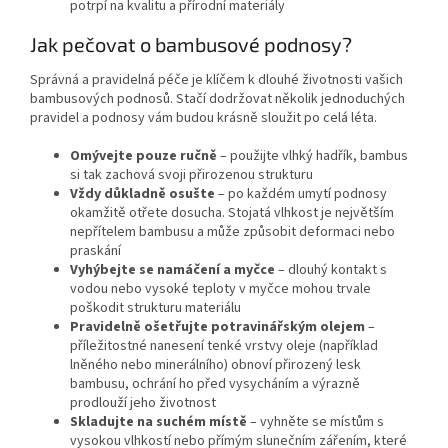
potrpí na kvalitu a přírodní materiály
Jak pečovat o bambusové podnosy?
Správná a pravidelná péče je klíčem k dlouhé životnosti vašich
bambusových podnosů. Stačí dodržovat několik jednoduchých
pravidel a podnosy vám budou krásně sloužit po celá léta.
Omývejte pouze ručně
– použijte vlhký hadřík, bambus
si tak zachová svoji přirozenou strukturu
Vždy důkladně osušte
– po každém umytí podnosy
okamžitě otřete dosucha. Stojatá vlhkost je největším
nepřítelem bambusu a může způsobit deformaci nebo
praskání
Vyhýbejte se namáčení a myčce
– dlouhý kontakt s
vodou nebo vysoké teploty v myčce mohou trvale
poškodit strukturu materiálu
Pravidelně ošetřujte potravinářským olejem
–
příležitostné nanesení tenké vrstvy oleje (například
lněného nebo minerálního) obnoví přirozený lesk
bambusu, ochrání ho před vysycháním a výrazně
prodlouží jeho životnost
Skladujte na suchém místě
– vyhněte se místům s
vysokou vlhkostí nebo přímým slunečním zářením, které