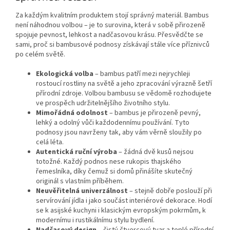
Za každým kvalitním produktem stojí správný materiál. Bambus
není náhodnou volbou – je to surovina, která v sobě přirozeně
spojuje pevnost, lehkost a nadčasovou krásu. Přesvědčte se
sami, proč si bambusové podnosy získávají stále více příznivců
po celém světě.
Ekologická volba
– bambus patří mezi nejrychleji
rostoucí rostliny na světě a jeho zpracování výrazně šetří
přírodní zdroje. Volbou bambusu se vědomě rozhodujete
ve prospěch udržitelnějšího životního stylu.
Mimořádná odolnost
– bambus je přirozeně pevný,
lehký a odolný vůči každodennímu používání. Tyto
podnosy jsou navrženy tak, aby vám věrně sloužily po
celá léta.
Autentická ruční výroba
– žádná dvě kusů nejsou
totožné. Každý podnos nese rukopis thajského
řemeslníka, díky čemuž si domů přinášíte skutečný
originál s vlastním příběhem.
Neuvěřitelná univerzálnost
– stejně dobře poslouží při
servírování jídla i jako součást interiérové dekorace. Hodí
se k asijské kuchyni i klasickým evropským pokrmům, k
modernímu i rustikálnímu stylu bydlení.
Nadčasový design
– čistý čtvercový tvar a teplé přírodní