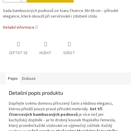
Sada bambusových podnosů ve tvaru čtverce 36×36 cm – přírodní
elegance, která okouzlí při servírování i zdobení stolu.
Detailní informace
ZEPTAT SE
HLÍDAT
SDÍLET
Popis
Diskuze
Detailní popis produktu
Dopřejte svému domovu přirozený šarm a klidnou eleganci,
kterou přináší pouze pravé přírodní materiály.
Set tří
čtvercových bambusových podnosů
je více než jen
kuchyňský doplněk – je to drobný kousek thajského řemesla,
který promění každé stolování ve výjimečný zážitek. Každý