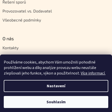
Řešení sporů
Provozovatel vs. Dodavatel
Všeobecné podmínky
O nás
Kontakty
Velkoobchod
Používáme cookies, abychom Vám umožnili pohodlné
Napište nám
prohlížení webu a díky analýze provozu webu neustále
zlepšovali jeho funkce, výkon a použitelnost.
Více informací.
Nastavení
Vytvořil Shoptet
Souhlasím
Copyright 2026
Orientstyle.cz
. Všechna práva vyhrazena.