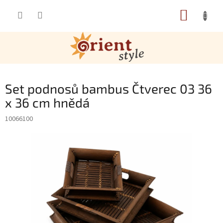
Přejít na obsah
NÁKUP
Set podnosů bambus Čtverec 03 36
x 36 cm hnědá
10066100