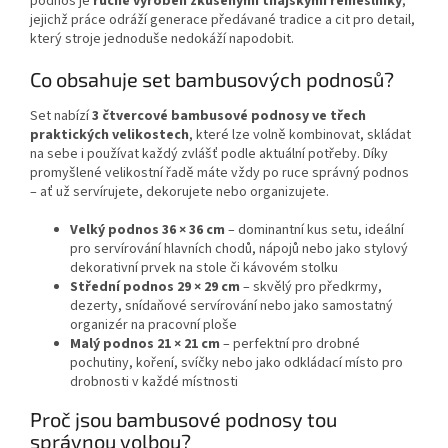
podnos je
ručně vyroben zkušenými thajskými řemeslníky
,
jejichž práce odráží generace předávané tradice a cit pro detail,
který stroje jednoduše nedokáží napodobit.
Co obsahuje set bambusových podnosů?
Set nabízí
3 čtvercové bambusové podnosy ve třech
praktických velikostech
, které lze volně kombinovat, skládat
na sebe i používat každý zvlášť podle aktuální potřeby. Díky
promyšlené velikostní řadě máte vždy po ruce správný podnos
– ať už servírujete, dekorujete nebo organizujete.
Velký podnos 36 × 36 cm
– dominantní kus setu, ideální
pro servírování hlavních chodů, nápojů nebo jako stylový
dekorativní prvek na stole či kávovém stolku
Střední podnos 29 × 29 cm
– skvělý pro předkrmy,
dezerty, snídaňové servírování nebo jako samostatný
organizér na pracovní ploše
Malý podnos 21 × 21 cm
– perfektní pro drobné
pochutiny, koření, svíčky nebo jako odkládací místo pro
drobnosti v každé místnosti
Proč jsou bambusové podnosy tou
správnou volbou?