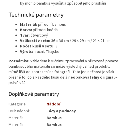
by mohlo bambus vysušit a způsobit jeho praskání
Technické parametry
Materiál:
přírodní bambus
Barva:
přírodní hnědá
Tvar:
čtvercový
Velikosti v setu:
36 × 36 cm / 29 × 29 cm / 21 × 21 cm
Počet kusů v setu:
3
Výroba:
ruční, Thajsko
Poznámka:
Vzhledem k ručnímu zpracování a přirozené povaze
bambusového materiálu se může výsledný vzhled produktu
mírně lišit od zobrazení na fotografii. Tato jedinečnost je však
přesně to, co z každého kusu dělá
neopakovatelný originál
–
právě váš.
Doplňkové parametry
Kategorie
:
Nádobí
Druh nádobí
:
Tácy a podnosy
Materiál
:
Bambus
Materiál
:
Bambus