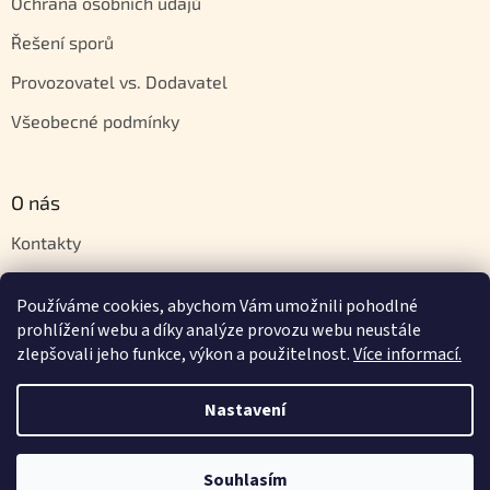
Ochrana osobních údajů
Řešení sporů
Provozovatel vs. Dodavatel
Všeobecné podmínky
O nás
Kontakty
Velkoobchod
Používáme cookies, abychom Vám umožnili pohodlné
Napište nám
prohlížení webu a díky analýze provozu webu neustále
zlepšovali jeho funkce, výkon a použitelnost.
Více informací.
Nastavení
Vytvořil Shoptet
Souhlasím
Copyright 2026
Orientstyle.cz
. Všechna práva vyhrazena.