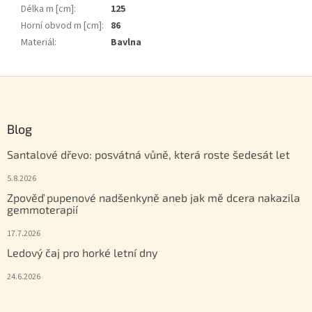
Délka m [cm]
:
125
Horní obvod m [cm]
:
86
Materiál
:
Bavlna
Zápatí
Blog
Santalové dřevo: posvátná vůně, která roste šedesát let
5.8.2026
Zpověď pupenové nadšenkyně aneb jak mě dcera nakazila
gemmoterapií
17.7.2026
Ledový čaj pro horké letní dny
24.6.2026