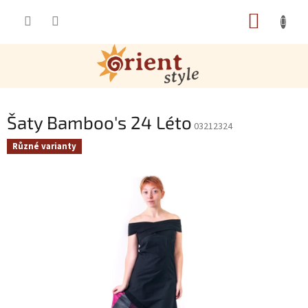
Přejít na obsah
NÁKUP
Šaty Bamboo's 24 Léto
03212324
Různé varianty