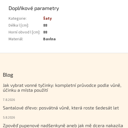
Doplňkové parametry
Kategorie
:
Šaty
Délka l [cm]
:
88
Horní obvod l [cm]
:
88
Materiál
:
Bavlna
Zápatí
Blog
Jak vybrat vonné tyčinky: kompletní průvodce podle vůně,
účinku a místa použití
7.8.2026
Santalové dřevo: posvátná vůně, která roste šedesát let
5.8.2026
Zpověď pupenové nadšenkyně aneb jak mě dcera nakazila