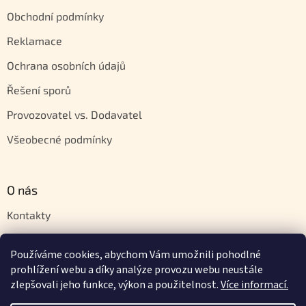
Obchodní podmínky
Reklamace
Ochrana osobních údajů
Řešení sporů
Provozovatel vs. Dodavatel
Všeobecné podmínky
O nás
Kontakty
Velkoobchod
Používáme cookies, abychom Vám umožnili pohodlné
Napište nám
prohlížení webu a díky analýze provozu webu neustále
zlepšovali jeho funkce, výkon a použitelnost.
Více informací.