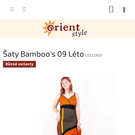
Přejít na obsah
NÁKUP
Šaty Bamboo's 09 Léto
03212409
Různé varianty