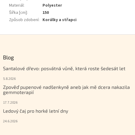
Materiál
:
Polyester
Šířka [cm]
:
150
Způsob zdobení
:
Korálky a střapci
Zápatí
Blog
Santalové dřevo: posvátná vůně, která roste šedesát let
5.8.2026
Zpověď pupenové nadšenkyně aneb jak mě dcera nakazila
gemmoterapií
17.7.2026
Ledový čaj pro horké letní dny
24.6.2026