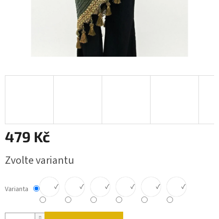
479 Kč
Měrná cena:
Zvolte variantu
✓
✓
✓
✓
✓
✓
Varianta