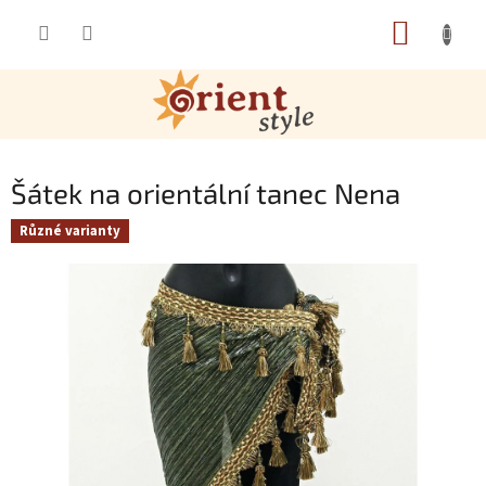
Přejít na obsah
NÁKUP
Šátek na orientální tanec Nena
Různé varianty