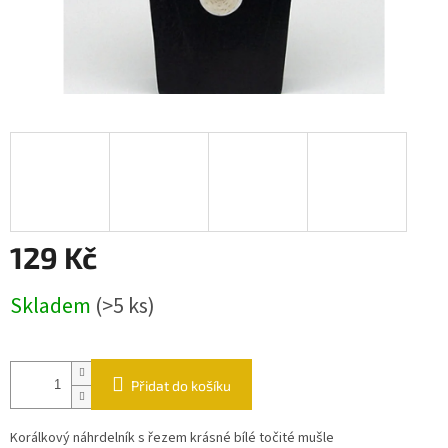
129 Kč
Měrná cena:
Skladem
(>5 ks)
Přidat do košíku
Korálkový náhrdelník s řezem krásné bílé točité mušle