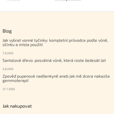
Zápatí
Blog
Jak vybrat vonné tyčinky: kompletní průvodce podle vůně,
účinku a místa použití
7.8.2026
Santalové dřevo: posvátná vůně, která roste šedesát let
5.8.2026
Zpověď pupenové nadšenkyně aneb jak mě dcera nakazila
gemmoterapií
17.7.2026
Jak nakupovat