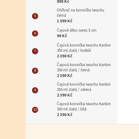
890 Kč
Ohřívač na konvičku Iwachu
černá
1 590 Kč
Čajové sítko nerez 5 cm
99 Kč
Čajová konvička Iwachu Kanbin
350 ml zlatá / hnědá
2 390 Kč
Čajová konvička Iwachu Kanbin
350 ml zlatá / černá
2 390 Kč
Čajová konvička Iwachu Kanbin
350 ml zlatá / zelená
2 390 Kč
Čajová konvička Iwachu Kanbin
350 ml zlatá / bílá
2 390 Kč
Zápatí