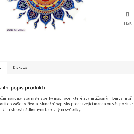
TISK
s
Diskuze
ailní popis produktu
eční mandaly jsou malé šperky inspirace, které svými úžasnými barvami přin
onii do Vašeho života. Sluneční paprsky procházející mandalou Vás pozitivn
ančí místnost nádhernými barevnými světélky.