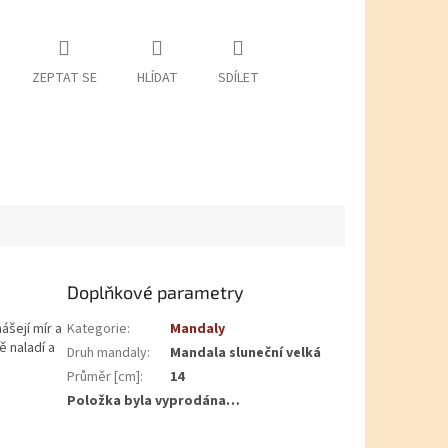
ZEPTAT SE
HLÍDAT
SDÍLET
Doplňkové parametry
ášejí mír a
Kategorie
:
Mandaly
ě naladí a
Druh mandaly
:
Mandala sluneční velká
Průměr [cm]
:
14
Položka byla vyprodána…