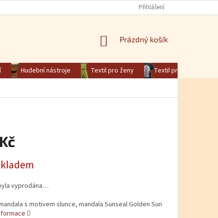
Přihlášení
NÁKUPNÍ KOŠÍK
Prázdný košík
í
Hudební nástroje
Textil pro ženy
Textil pro muže
 Kč
na:
skladem
byla vyprodána…
 mandala s motivem slunce, mandala Sunseal Golden Sun
informace