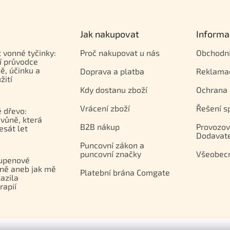
Jak nakupovat
Informa
t vonné tyčinky:
Proč nakupovat u nás
Obchodn
í průvodce
ě, účinku a
Doprava a platba
Reklama
žití
Kdy dostanu zboží
Ochrana 
Vrácení zboží
Řešení s
 dřevo:
vůně, která
B2B nákup
Provozov
esát let
Dodavat
Puncovní zákon a
puncovní značky
Všeobec
upenové
ně aneb jak mě
Platební brána Comgate
azila
apií