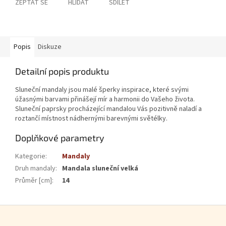
ZEPTAT SE
HLÍDAT
SDÍLET
Popis
Diskuze
Detailní popis produktu
Sluneční mandaly jsou malé šperky inspirace, které svými
úžasnými barvami přinášejí mír a harmonii do Vašeho života.
Sluneční paprsky procházející mandalou Vás pozitivně naladí a
roztančí místnost nádhernými barevnými světélky.
Doplňkové parametry
Kategorie
:
Mandaly
Druh mandaly
:
Mandala sluneční velká
Průměr [cm]
:
14
Zápatí