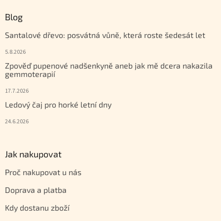
Blog
Santalové dřevo: posvátná vůně, která roste šedesát let
5.8.2026
Zpověď pupenové nadšenkyně aneb jak mě dcera nakazila
gemmoterapií
17.7.2026
Ledový čaj pro horké letní dny
24.6.2026
Jak nakupovat
Proč nakupovat u nás
Doprava a platba
Kdy dostanu zboží