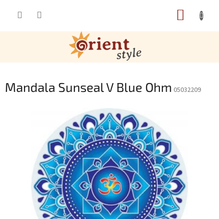
Přejít na obsah
NÁKUP
Mandala Sunseal V Blue Ohm
05032209