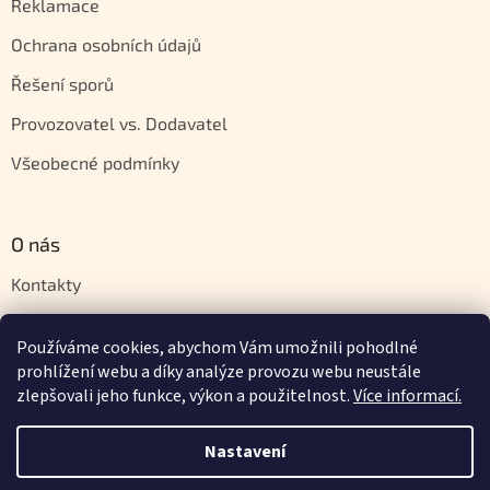
Reklamace
Ochrana osobních údajů
Řešení sporů
Provozovatel vs. Dodavatel
Všeobecné podmínky
O nás
Kontakty
Velkoobchod
Používáme cookies, abychom Vám umožnili pohodlné
Napište nám
prohlížení webu a díky analýze provozu webu neustále
zlepšovali jeho funkce, výkon a použitelnost.
Více informací.
Nastavení
Vytvořil Shoptet