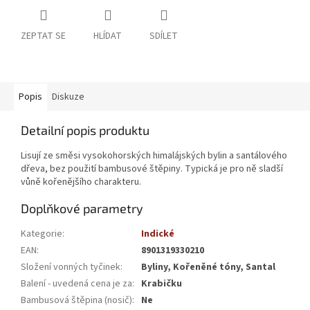
ZEPTAT SE
HLÍDAT
SDÍLET
Popis
Diskuze
Detailní popis produktu
Lisují ze směsi vysokohorských himalájských bylin a santálového
dřeva, bez použití bambusové štěpiny. Typická je pro ně sladší
vůně kořenějšího charakteru.
Doplňkové parametry
Kategorie
:
Indické
EAN
:
8901319330210
Složení vonných tyčinek
:
Byliny, Kořeněné tóny, Santal
Balení - uvedená cena je za
:
Krabičku
Bambusová štěpina (nosič)
:
Ne