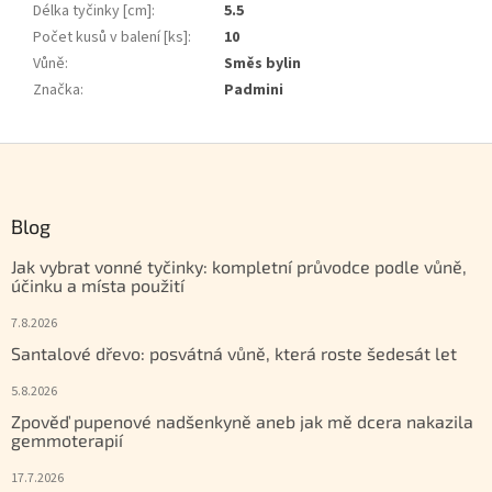
Délka tyčinky [cm]
:
5.5
Počet kusů v balení [ks]
:
10
Vůně
:
Směs bylin
Značka
:
Padmini
Zápatí
Blog
Jak vybrat vonné tyčinky: kompletní průvodce podle vůně,
účinku a místa použití
7.8.2026
Santalové dřevo: posvátná vůně, která roste šedesát let
5.8.2026
Zpověď pupenové nadšenkyně aneb jak mě dcera nakazila
gemmoterapií
17.7.2026