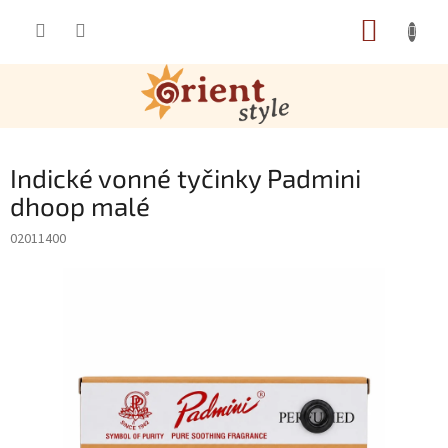
Přejít na obsah
NÁKUP
Indické vonné tyčinky Padmini
dhoop malé
02011400