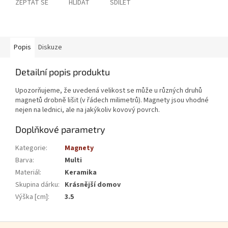
ZEPTAT SE
HLÍDAT
SDÍLET
Popis
Diskuze
Detailní popis produktu
Upozorňujeme, že uvedená velikost se může u různých druhů
magnetů drobně lišit (v řádech milimetrů). Magnety jsou vhodné
nejen na lednici, ale na jakýkoliv kovový povrch.
Doplňkové parametry
Kategorie
:
Magnety
Barva
:
Multi
Materiál
:
Keramika
Skupina dárku
:
Krásnější domov
Výška [cm]
:
3.5
Zápatí