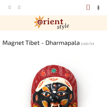
Přejít na obsah
NÁKUP
Magnet Tibet - Dharmapala
11031719