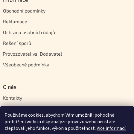
Obchodní podmínky
Reklamace
Ochrana osobních údajů
Řešení sporů
Provozovatel vs. Dodavatel
Všeobecné podmínky
O nás
Kontakty
Velkoobchod
Používáme cookies, abychom Vám umožnili pohodlné
Napište nám
prohlížení webu a díky analýze provozu webu neustále
zlepšovali jeho funkce, výkon a použitelnost.
Více informací.