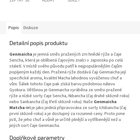
ZEPTAT SE
HLÍDAT
SDÍLET
Popis
Diskuze
Detailní popis produktu
Genmaicha
je jemná směs pražených zrn hnědé rýže a čaje
Sencha, která je oblíbená čajovými znalci v Japonsku po celá
staletí. V místě svého původu patří k nejpopulárnějším čajům
popíjeným každý den. Pražená rýže dodává čaji Genmaicha její
specifické aroma, kvalitní Macha lahodnou vyváženou chuť a
vůni. Šálek tohoto čaje pak získá barvu podobnou nálevu
Gyokura. Většinou je Genmaicha vyráběna ze směsi pražené
rýže a nízké sorty čaje Sencha, Nibancha (čaj druhé sklizně roku)
nebo Sanbancha (čaj třetí sklizně roku). Naše
Genmaicha
Matcha-iri
je jako jediná připravována ze sorty Ichibancha (čaj
první sklizně roku) a je dostupný za rozumné ceny. Proto jsme
jistí, že jeho chuť a vůně je určitě plnější a vytříbenější než u
jiných sort čaje Genmaicha.
Doplňkové parametry