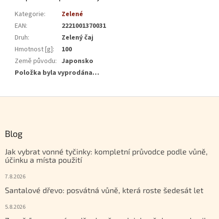
Kategorie
:
Zelené
EAN
:
2221001370031
Druh
:
Zelený čaj
Hmotnost [g]
:
100
Země původu
:
Japonsko
Položka byla vyprodána…
Zápatí
Blog
Jak vybrat vonné tyčinky: kompletní průvodce podle vůně,
účinku a místa použití
7.8.2026
Santalové dřevo: posvátná vůně, která roste šedesát let
5.8.2026