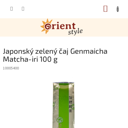
Přejít na obsah
NÁKUP
Japonský zelený čaj Genmaicha
Matcha-iri 100 g
10005400