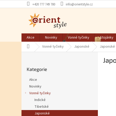
Přejít na obsah
+420 777 749 780
info@orientstyle.cz
Akce
Novinky
Vonné tyčinky
Stojánky
Domů
Vonné tyčinky
Japonské
Japonské 
Postranní panel
Japo
Přeskočit kategorie
Kategorie
Akce
Novinky
Vonné tyčinky
Indické
Tibetské
Japonské