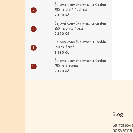
Čajová konvička Iwachu Kanbin
350 ml zlatá / zelená
2 390 Kč
Čajová konvička Iwachu Kanbin
350 ml zlatá / bílá
2 390 Kč
Čajová konvička Iwachu Kanbin
350 ml černá
1 990 Kč
Čajová konvička Iwachu Kanbin
350 ml červená
2 390 Kč
Zápatí
Blog
Santalové
posvátná 