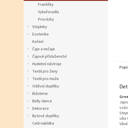
Františky
Vykuřovadla
Provázky
Stojánky
Esoterika
Koření
Čaje a nečaje
Čajové příslušenství
Hudební nástroje
Popi
Textil pro ženy
Textil pro muže
Det
Oděvní doplňky
Bižuterie
Gree
Belly dance
Japo
vzácn
Dekorace
Stej
Bytové doplňky
vůni
Celá nabídka
Vůně: