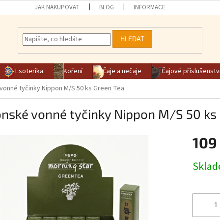
JAK NAKUPOVAT
BLOG
INFORMACE
HLEDAT
Esoterika
Koření
Čaje a nečaje
Čajové příslušenstv
vonné tyčinky Nippon M/S 50 ks Green Tea
nské vonné tyčinky Nippon M/S 50 ks
109
Měrná ce
Skla