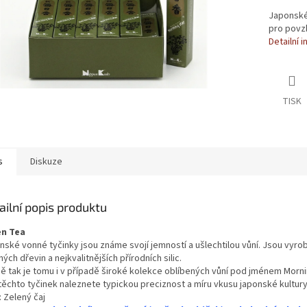
Japonské 
pro povzb
Detailní 
TISK
s
Diskuze
ailní popis produktu
n Tea
nské vonné tyčinky jsou známe svojí jemností a ušlechtilou vůní. Jsou vyro
ých dřevin a nejkvalitnějších přírodních silic.
ně tak je tomu i v případě široké kolekce oblíbených vůní pod jménem Morni
 těchto tyčinek naleznete typickou preciznost a míru vkusu japonské kultury
 Zelený čaj