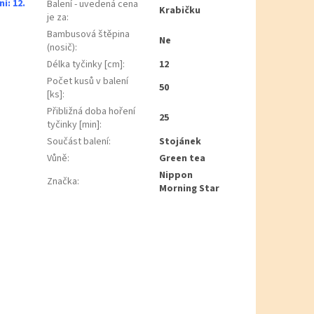
í: 12.
Balení - uvedená cena
Krabičku
je za
:
Bambusová štěpina
Ne
(nosič)
:
Délka tyčinky [cm]
:
12
Počet kusů v balení
50
[ks]
:
Přibližná doba hoření
25
tyčinky [min]
:
Součást balení
:
Stojánek
Vůně
:
Green tea
Nippon
Značka
:
Morning Star