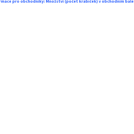
rmace pro obchodníky: Množství (počet krabiček) v obchodním balen