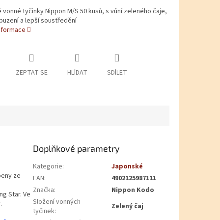
vonné tyčinky Nippon M/S 50 kusů, s vůní zeleného čaje,
uzení a lepší soustředění
informace
ZEPTAT SE
HLÍDAT
SDÍLET
Doplňkové parametry
Kategorie
:
Japonské
beny ze
EAN
:
4902125987111
Značka
:
Nippon Kodo
ng Star. Ve
Složení vonných
.
Zelený čaj
tyčinek
: