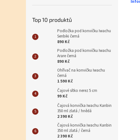
Info
Top 10 produktů
Podložka pod konvičku Iwachu
Senbiki černá
890 Kč
Podložka pod konvičku Iwachu
Arare černá
890 Kč
Ohřívač na konvičku Iwachu
černá
1 590 Kč
Čajové sítko nerez 5 cm
99 Kč
Čajová konvička Iwachu Kanbin
350 ml zlatá / hnědá
2 390 Kč
Čajová konvička Iwachu Kanbin
350 ml zlatá / černá
2 390 Kč